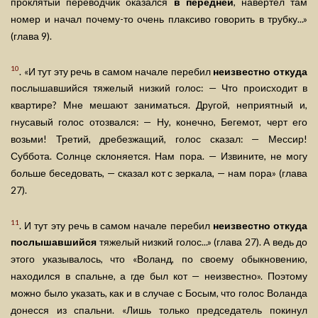
проклятый переводчик оказался
в передней
, навертел там
номер и начал почему-то очень плаксиво говорить в трубку...»
(глава 9).
10
. «И тут эту речь в самом начале перебил
неизвестно откуда
послышавшийся тяжелый низкий голос: — Что происходит в
квартире? Мне мешают заниматься. Другой, неприятный и,
гнусавый голос отозвался: — Ну, конечно, Бегемот, черт его
возьми! Третий, дребезжащий, голос сказал: — Мессир!
Суббота. Солнце склоняется. Нам пора. — Извините, не могу
больше беседовать, — сказал кот с зеркала, — нам пора» (глава
27).
11
. И тут эту речь в самом начале перебил
неизвестно откуда
послышавшийся
тяжелый низкий голос...» (глава 27). А ведь до
этого указывалось, что «Воланд, по своему обыкновению,
находился в спальне, а где был кот — неизвестно». Поэтому
можно было указать, как и в случае с Босым, что голос Воланда
донесся из спальни. «Лишь только председатель покинул