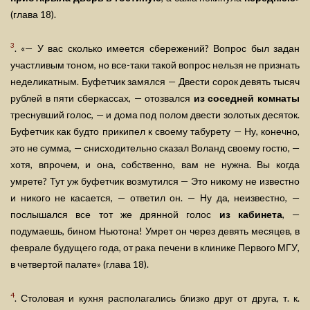
(глава 18).
3
. «— У вас сколько имеется сбережений? Вопрос был задан
участливым тоном, но все-таки такой вопрос нельзя не признать
неделикатным. Буфетчик замялся — Двести сорок девять тысяч
рублей в пяти сберкассах, — отозвался
из соседней комнаты
треснувший голос, — и дома под полом двести золотых десяток.
Буфетчик как будто прикипел к своему табурету — Ну, конечно,
это не сумма, — снисходительно сказал Воланд своему гостю, —
хотя, впрочем, и она, собственно, вам не нужна. Вы когда
умрете? Тут уж буфетчик возмутился — Это никому не известно
и никого не касается, — ответил он. — Ну да, неизвестно, —
послышался все тот же дрянной голос
из кабинета
, —
подумаешь, бином Ньютона! Умрет он через девять месяцев, в
феврале будущего года, от рака печени в клинике Первого МГУ,
в четвертой палате» (глава 18).
4
. Столовая и кухня располагались близко друг от друга, т. к.