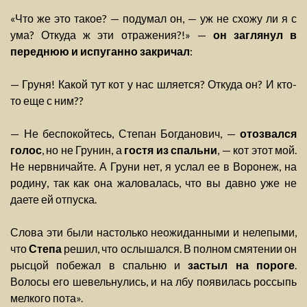
«Что же это такое? — подумал он, — уж не схожу ли я с
ума? Откуда ж эти отражения?!» —
он заглянул в
переднюю и испуганно закричал
:
— Груня! Какой тут кот у нас шляется? Откуда он? И кто-
то еще с ним??
— Не беспокойтесь, Степан Богданович, —
отозвался
голос
, но не Грунин, а
гостя из спальни
, — кот этот мой.
Не нервничайте. А Груни нет, я услал ее в Воронеж, на
родину, так как она жаловалась, что вы давно уже не
даете ей отпуска.
Слова эти были настолько неожиданными и нелепыми,
что
Степа
решил, что ослышался. В полном смятении он
рысцой побежал в спальню и
застыл на пороге
.
Волосы его шевельнулись, и на лбу появилась россыпь
мелкого пота».