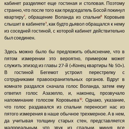
кабинет разделяют еще гостиная и столовая. Поэтому
странно, что после того как председатель Босой покинул
квартиру
, обращение Воланда из спальни
Коровьев
7
8
слышит в кабинете
, как будто дьявол обращался к нему
9
из соседней гостиной, с которой кабинет действительно
был соединен.
Здесь можно было бы предложить объяснение, что в
пятом измерении это вероятно, примером может
служить эпизод из главы 27-й («Конец квартиры № 50»).
В гостиной Бегемот устроил перестрелку с
сотрудниками правоохранительных органов. Вдруг в
комнате раздался сначала голос Воланда, затем ему
ответил голос Азазелло, и, наконец, прозвучало
напоминание голосом Коровьева
. Однако, указание,
10
что голос раздавался из спальни переносит нас из
пятого измерения в наше обычное трехмерное. А в нем,
да учитывая толщину старых стен, представляется
малореальным, что звук из спальни, минуя все