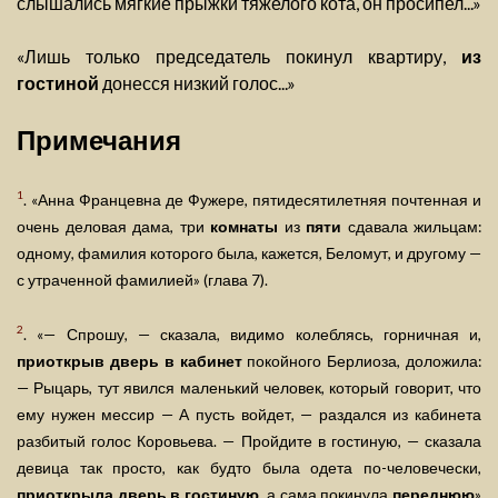
слышались мягкие прыжки тяжелого кота, он просипел...»
«Лишь только председатель покинул квартиру,
из
гостиной
донесся низкий голос...»
Примечания
1
. «Анна Францевна де Фужере, пятидесятилетняя почтенная и
очень деловая дама, три
комнаты
из
пяти
сдавала жильцам:
одному, фамилия которого была, кажется, Беломут, и другому —
с утраченной фамилией» (глава 7).
2
. «— Спрошу, — сказала, видимо колеблясь, горничная и,
приоткрыв дверь в кабинет
покойного Берлиоза, доложила:
— Рыцарь, тут явился маленький человек, который говорит, что
ему нужен мессир — А пусть войдет, — раздался из кабинета
разбитый голос Коровьева. — Пройдите в гостиную, — сказала
девица так просто, как будто была одета по-человечески,
приоткрыла дверь в гостиную
, а сама покинула
переднюю
»