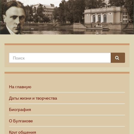
Михаил Булгаков
На главную
Даты жизни и творчества
Биография
О Булгакове
Круг общения