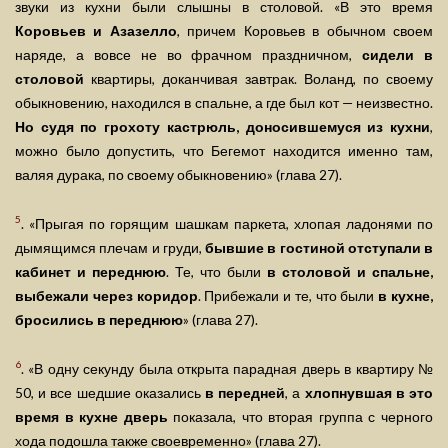
звуки из кухни были слышны в столовой. «В это время
Коровьев и Азазелло
, причем Коровьев в обычном своем
наряде, а вовсе не во фрачном праздничном,
сидели в
столовой
квартиры, доканчивая завтрак. Воланд, по своему
обыкновению, находился в спальне, а где был кот — неизвестно.
Но судя по грохоту кастрюль, доносившемуся из кухни
,
можно было допустить, что Бегемот находится именно там,
валяя дурака, по своему обыкновению» (глава 27).
5
. «Прыгая по горящим шашкам паркета, хлопая ладонями по
дымящимся плечам и груди,
бывшие в гостиной отступали в
кабинет и переднюю
. Те, что были
в столовой и спальне,
выбежали через коридор
. Прибежали и те, что были
в кухне,
бросились в переднюю
» (глава 27).
6
. «В одну секунду была открыта парадная дверь в квартиру №
50, и все шедшие оказались
в передней
, а
хлопнувшая в это
время в кухне дверь
показала, что вторая группа с черного
хода подошла также своевременно» (глава 27).