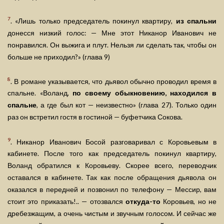
7
. «Лишь только председатель покинул квартиру,
из спальни
донесся низкий голос: — Мне этот Никанор Иванович не
понравился. Он выжига и плут. Нельзя ли сделать так, чтобы он
больше не приходил?» (глава 9)
8
. В романе указывается, что дьявол обычно проводил время в
спальне. «Воланд,
по своему обыкновению, находился в
спальне
, а где был кот — неизвестно» (глава 27). Только один
раз он встретил гостя в гостиной — буфетчика Сокова.
9
. Никанор Иванович Босой разговаривал с Коровьевым в
кабинете. После того как председатель покинул квартиру,
Воланд обратился к Коровьеву. Скорее всего, переводчик
оставался в кабинете. Так как после обращения дьявола он
оказался в передней и позвонил по телефону — Мессир, вам
стоит это приказать!.. — отозвался
откуда-то
Коровьев, но не
дребезжащим, а очень чистым и звучным голосом. И сейчас же