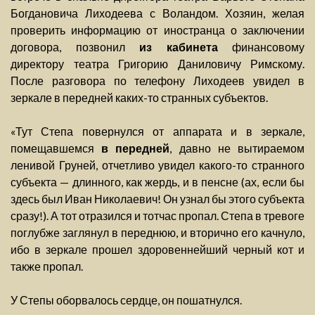
Богдановича Лиходеева с Воландом. Хозяин, желая
проверить информацию от иностранца о заключении
договора, позвонил
из кабинета
финансовому
директору театра Григорию Даниловичу Римскому.
После разговора по телефону Лиходеев увидел в
зеркале в передней каких-то странных субъектов.
«Тут Степа повернулся от аппарата и в зеркале,
помещавшемся
в передней
, давно не вытираемом
ленивой Груней, отчетливо увидел какого-то странного
субъекта — длинного, как жердь, и в пенсне (ах, если бы
здесь был Иван Николаевич! Он узнал бы этого субъекта
сразу!). А тот отразился и тотчас пропал. Степа в тревоге
поглубже заглянул в переднюю, и вторично его качнуло,
ибо в зеркале прошел здоровеннейший черный кот и
также пропал.
У Степы оборвалось сердце, он пошатнулся.