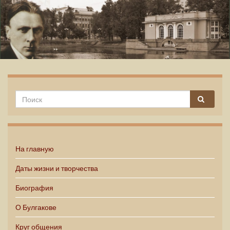
Михаил Булгаков
На главную
Даты жизни и творчества
Биография
О Булгакове
Круг общения