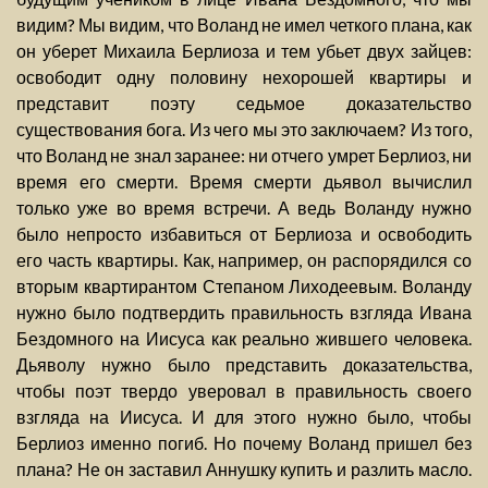
видим? Мы видим, что Воланд не имел четкого плана, как
он уберет Михаила Берлиоза и тем убьет двух зайцев:
освободит одну половину нехорошей квартиры и
представит поэту седьмое доказательство
существования бога. Из чего мы это заключаем? Из того,
что Воланд не знал заранее: ни отчего умрет Берлиоз, ни
время его смерти. Время смерти дьявол вычислил
только уже во время встречи. А ведь Воланду нужно
было непросто избавиться от Берлиоза и освободить
его часть квартиры. Как, например, он распорядился со
вторым квартирантом Степаном Лиходеевым. Воланду
нужно было подтвердить правильность взгляда Ивана
Бездомного на Иисуса как реально жившего человека.
Дьяволу нужно было представить доказательства,
чтобы поэт твердо уверовал в правильность своего
взгляда на Иисуса. И для этого нужно было, чтобы
Берлиоз именно погиб. Но почему Воланд пришел без
плана? Не он заставил Аннушку купить и разлить масло.