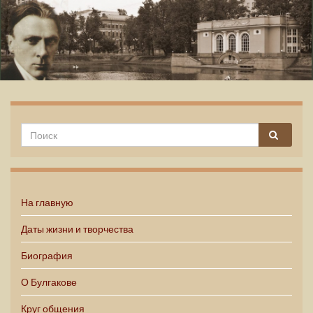
Михаил Булгаков
На главную
Даты жизни и творчества
Биография
О Булгакове
Круг общения