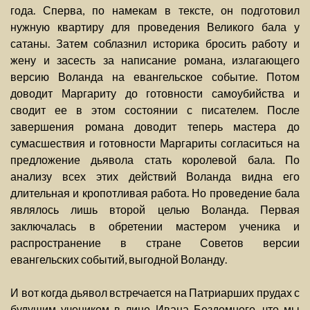
года. Сперва, по намекам в тексте, он подготовил
нужную квартиру для проведения Великого бала у
сатаны. Затем соблазнил историка бросить работу и
жену и засесть за написание романа, излагающего
версию Воланда на евангельское событие. Потом
доводит Маргариту до готовности самоубийства и
сводит ее в этом состоянии с писателем. После
завершения романа доводит теперь мастера до
сумасшествия и готовности Маргариты согласиться на
предложение дьявола стать королевой бала. По
анализу всех этих действий Воланда видна его
длительная и кропотливая работа. Но проведение бала
являлось лишь второй целью Воланда. Первая
заключалась в обретении мастером ученика и
распространение в стране Советов версии
евангельских событий, выгодной Воланду.
И вот когда дьявол встречается на Патриарших прудах с
будущим учеником в лице Ивана Бездомного, что мы