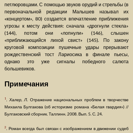
петлюровцами. С помощью звуков орудий и стрельбы (в
первоначальной редакции Малышев называл их
«концертом», 80) создается впечатление приближения
угрозы к месту действия: сначала «дрогнули стекла»
(144), потом они «лопнули» (146), слышен
«приближающийся лихой свист» (145). По закону
круговой композиции пушечные удары прерывают
рождественский тост Лариосика в финале пьесы,
однако это уже сигналы победного салюта
большевиков.
Примечания
1
.
Халер, Л.
Отражение национальных проблем в творчестве
Михаила Булгакова (об историзме романа «Белая гвардия») //
Булгаковский сборник. Таллинн. 2008. Вып. 5. С. 24.
2
. Роман всегда был связан с изображением в движении судеб