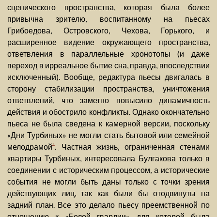
сценического пространства, которая была более
привычна зрителю, воспитанному на пьесах
Грибоедова, Островского, Чехова, Горького, и
расширенное видение окружающего пространства,
ответвления в параллельные хронотопы (и даже
переход в ирреальное бытие сна, правда, впоследствии
исключенный). Вообще, редактура пьесы двигалась в
сторону стабилизации пространства, уничтожения
ответвлений, что заметно повысило динамичность
действия и обострило конфликты. Однако окончательно
пьеса не была сведена к камерной версии, поскольку
«Дни Турбиных» не могли стать бытовой или семейной
мелодрамой
. Частная жизнь, ограниченная стенами
4
квартиры Турбиных, интересовала Булгакова только в
соединении с историческим процессом, а исторические
события не могли быть даны только с точки зрения
действующих лиц, так как были бы отодвинуты на
задний план. Все это делало пьесу преемственной по
отношению к «Белой гвардии», для которой была