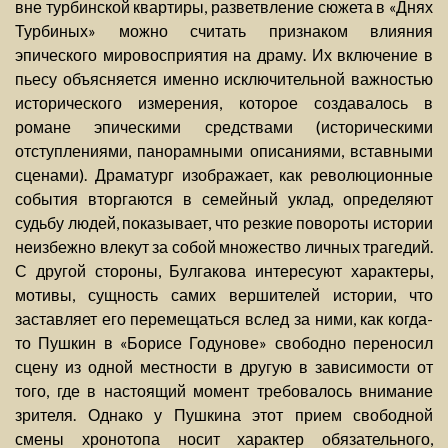
вне турбинской квартиры, разветвление сюжета в «Днях
Турбиных» можно считать признаком влияния
эпического мировосприятия на драму. Их включение в
пьесу объясняется именно исключительной важностью
исторического измерения, которое создавалось в
романе эпическими средствами (историческими
отступлениями, панорамными описаниями, вставными
сценами). Драматург изображает, как революционные
события вторгаются в семейный уклад, определяют
судьбу людей, показывает, что резкие повороты истории
неизбежно влекут за собой множество личных трагедий.
С другой стороны, Булгакова интересуют характеры,
мотивы, сущность самих вершителей истории, что
заставляет его перемещаться вслед за ними, как когда-
то Пушкин в «Борисе Годунове» свободно переносил
сцену из одной местности в другую в зависимости от
того, где в настоящий момент требовалось внимание
зрителя. Однако у Пушкина этот прием свободной
смены хронотопа носит характер обязательного,