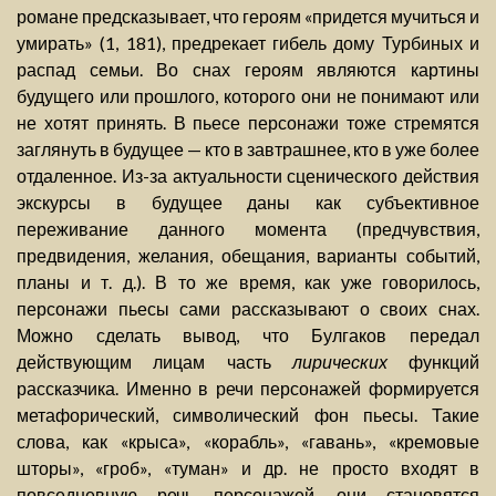
романе предсказывает, что героям «придется мучиться и
умирать» (1, 181), предрекает гибель дому Турбиных и
распад семьи. Во снах героям являются картины
будущего или прошлого, которого они не понимают или
не хотят принять. В пьесе персонажи тоже стремятся
заглянуть в будущее — кто в завтрашнее, кто в уже более
отдаленное. Из-за актуальности сценического действия
экскурсы в будущее даны как субъективное
переживание данного момента (предчувствия,
предвидения, желания, обещания, варианты событий,
планы и т. д.). В то же время, как уже говорилось,
персонажи пьесы сами рассказывают о своих снах.
Можно сделать вывод, что Булгаков передал
действующим лицам часть
лирических
функций
рассказчика. Именно в речи персонажей формируется
метафорический, символический фон пьесы. Такие
слова, как «крыса», «корабль», «гавань», «кремовые
шторы», «гроб», «туман» и др. не просто входят в
повседневную речь персонажей, они становятся