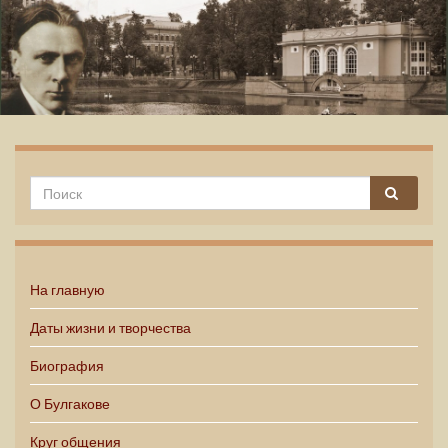
Михаил Булгаков
На главную
Даты жизни и творчества
Биография
О Булгакове
Круг общения