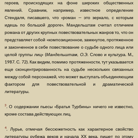
героев, происходящих на фоне широких общественных
явлений. Сравним, например, известное определение
Стендаля, писавшего, что «роман — это зеркало, с которым
идешь по большой дороге». Мандельштам считал отличием
романа от других крупных повествовательных жанров то, что он
представляет собой «композиционное, замкнутое, протяженное
и законченное в себе повествование о судьбе одного лица или
целой группы лиц» (
Мандельштам, О.Э.
Слово и культура. М.,
1987. С. 72). Как видим, помимо протяженности, тут указывается
еще сконцентрированность на судьбе нескольких связанных
между собой персонажей, что может выступать объединяющим
фактором для повествовательной и драматической
литературы.
3
. О содержании пьесы «Братья Турбины» ничего не известно,
кроме состава действующих лиц.
4
. Лурье, отмечая бессюжетность как характерное свойство
литературы рубежа веков и начала XX века, пишет по этому