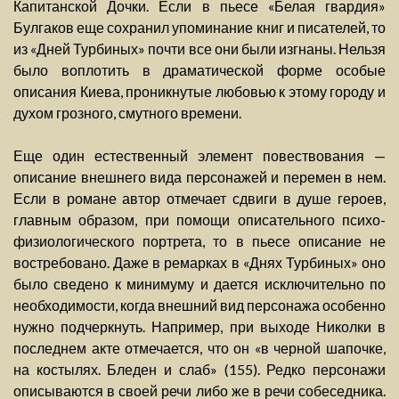
Капитанской Дочки. Если в пьесе «Белая гвардия»
Булгаков еще сохранил упоминание книг и писателей, то
из «Дней Турбиных» почти все они были изгнаны. Нельзя
было воплотить в драматической форме особые
описания Киева, проникнутые любовью к этому городу и
духом грозного, смутного времени.
Еще один естественный элемент повествования —
описание внешнего вида персонажей и перемен в нем.
Если в романе автор отмечает сдвиги в душе героев,
главным образом, при помощи описательного психо-
физиологического портрета, то в пьесе описание не
востребовано. Даже в ремарках в «Днях Турбиных» оно
было сведено к минимуму и дается исключительно по
необходимости, когда внешний вид персонажа особенно
нужно подчеркнуть. Например, при выходе Николки в
последнем акте отмечается, что он «в черной шапочке,
на костылях. Бледен и слаб» (155). Редко персонажи
описываются в своей речи либо же в речи собеседника.