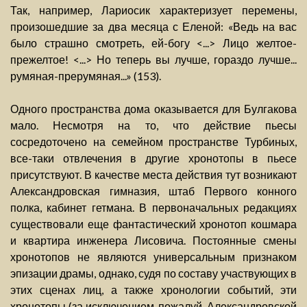
Так, например, Лариосик характеризует перемены,
произошедшие за два месяца с Еленой: «Ведь на вас
было страшно смотреть, ей-богу <...> Лицо желтое-
прежелтое! <...> Но теперь вы лучше, гораздо лучше...
румяная-прерумяная...» (153).
Одного пространства дома оказывается для Булгакова
мало. Несмотря на то, что действие пьесы
сосредоточено на семейном пространстве Турбиных,
все-таки отвлечения в другие хронотопы в пьесе
присутствуют. В качестве места действия тут возникают
Александровская гимназия, штаб Первого конного
полка, кабинет гетмана. В первоначальных редакциях
существовали еще фантастический хронотоп кошмара
и квартира инженера Лисовича. Постоянные смены
хронотопов не являются универсальным признаком
эпизации драмы, однако, судя по составу участвующих в
этих сценах лиц, а также хронологии событий, эти
хронотопы (за исключением, пожалуй, Александровской