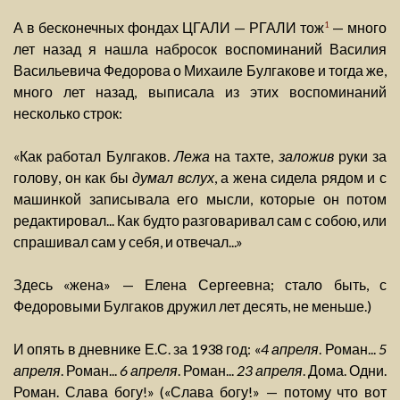
А в бесконечных фондах ЦГАЛИ — РГАЛИ тож
— много
1
лет назад я нашла набросок воспоминаний Василия
Васильевича Федорова о Михаиле Булгакове и тогда же,
много лет назад, выписала из этих воспоминаний
несколько строк:
«Как работал Булгаков.
Лежа
на тахте,
заложив
руки за
голову, он как бы
думал вслух
, а жена сидела рядом и с
машинкой записывала его мысли, которые он потом
редактировал... Как будто разговаривал сам с собою, или
спрашивал сам у себя, и отвечал...»
Здесь «жена» — Елена Сергеевна; стало быть, с
Федоровыми Булгаков дружил лет десять, не меньше.)
И опять в дневнике Е.С. за 1938 год: «
4 апреля
. Роман...
5
апреля
. Роман...
6 апреля
. Роман...
23 апреля
. Дома. Одни.
Роман. Слава богу!» («Слава богу!» — потому что вот