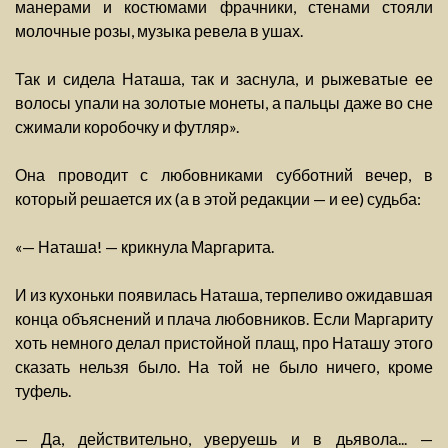
манерами и костюмами фрачники, стенами стояли
молочные розы, музыка ревела в ушах.
Так и сидела Наташа, так и заснула, и рыжеватые ее
волосы упали на золотые монеты, а пальцы даже во сне
сжимали коробочку и футляр».
Она проводит с любовниками субботний вечер, в
который решается их (а в этой редакции — и ее) судьба:
«— Наташа! — крикнула Маргарита.
И из кухоньки появилась Наташа, терпеливо ожидавшая
конца объяснений и плача любовников. Если Маргариту
хоть немного делал пристойной плащ, про Наташу этого
сказать нельзя было. На той не было ничего, кроме
туфель.
— Да, действительно, уверуешь и в дьявола... —