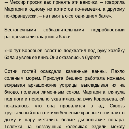
— Мессир просил вас принять эти веночки, — говорила
Маргарита одному из артистов по-немецки, а другому
по-французски, — на память о сегодняшнем бале».
Бесконечными соблазнительными подробностями
расцвечивались картины бала:
«Но тут Коровьев властно подхватил под руку хозяйку
бала и увлек ее вниз. Они оказались в буфете.
Сотни гостей осаждали каменные ванны. Пахло
соленым морем. Прислуга бешено работала ножами,
вскрывая аркашонские устрицы, выкладывая их на
блюдо, поливая лимонным соком. Маргарита глянула
под ноги и невольно ухватилась за руку Коровьева, ей
показалось, что она провалится в ад. Сквозь
хрустальный пол светили бешеные красные огни плит, в
дыму и пару метались белые дьявольские повара.
Тележки на беззвучных колесиках ездили между