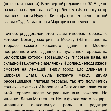
(не считая эпилога). В четвертой редакции их 30. Еще не
разделена на две глава «Погребение» («Как прокуратор
пытался спасти Иуду из Кириафа») и нет очень важной
главы «Судьба мастера и Маргариты определена».
Точнее, ряд деталей этой главы имеется. Терраса, с
которой Воланд смотрит на Москву («В вышине на
террасе самого красивого здания в Москве,
построенного очень давно, на пустынной террасе, на
балюстраде которой возвышались гипсовые вазы, на
складной табуретке сидел черный Воланд неподвижно и
смотрел на лежащий внизу город. Его длинная и
широкая шпага была воткнута между двумя
рассевшимися плитами террасы, так что получились
солнечные часы»). И Коровьев и Бегемот появляются на
этой террасе после устроенных ими пожаров. Но
явления Левия Матвея нет. Нет и фиолетового рыцаря,
игравшего аналогичную роль в редакции
предшествующей (второй) и редакции последующей