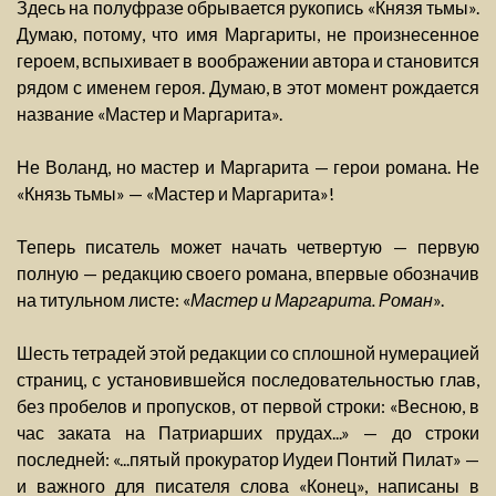
Здесь на полуфразе обрывается рукопись «Князя тьмы».
Думаю, потому, что имя Маргариты, не произнесенное
героем, вспыхивает в воображении автора и становится
рядом с именем героя. Думаю, в этот момент рождается
название «Мастер и Маргарита».
Не Воланд, но мастер и Маргарита — герои романа. Не
«Князь тьмы» — «Мастер и Маргарита»!
Теперь писатель может начать четвертую — первую
полную — редакцию своего романа, впервые обозначив
на титульном листе: «
Мастер и Маргарита. Роман
».
Шесть тетрадей этой редакции со сплошной нумерацией
страниц, с установившейся последовательностью глав,
без пробелов и пропусков, от первой строки: «Весною, в
час заката на Патриарших прудах...» — до строки
последней: «...пятый прокуратор Иудеи Понтий Пилат» —
и важного для писателя слова «Конец», написаны в