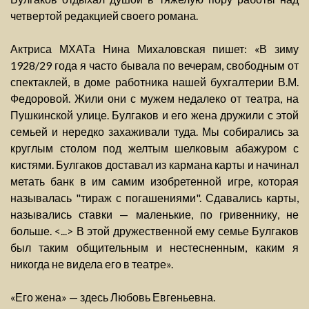
четвертой редакцией своего романа.
Актриса МХАТа Нина Михаловская пишет: «В зиму
1928/29 года я часто бывала по вечерам, свободным от
спектаклей, в доме работника нашей бухгалтерии В.М.
Федоровой. Жили они с мужем недалеко от театра, на
Пушкинской улице. Булгаков и его жена дружили с этой
семьей и нередко захаживали туда. Мы собирались за
круглым столом под желтым шелковым абажуром с
кистями. Булгаков доставал из кармана карты и начинал
метать банк в им самим изобретенной игре, которая
называлась "тираж с погашениями". Сдавались карты,
назывались ставки — маленькие, по гривеннику, не
больше. <...> В этой дружественной ему семье Булгаков
был таким общительным и нестесненным, каким я
никогда не видела его в театре».
«Его жена» — здесь Любовь Евгеньевна.