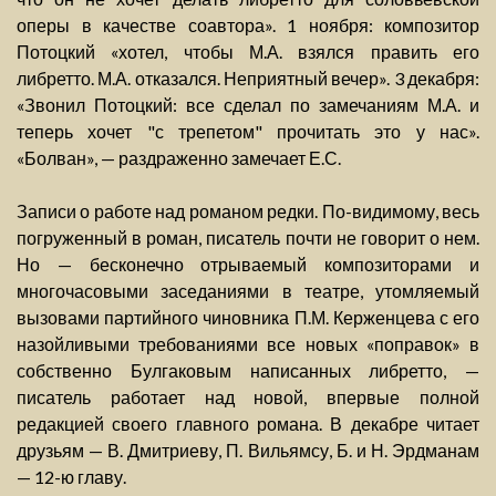
оперы в качестве соавтора». 1 ноября: композитор
Потоцкий «хотел, чтобы М.А. взялся править его
либретто. М.А. отказался. Неприятный вечер». 3 декабря:
«Звонил Потоцкий: все сделал по замечаниям М.А. и
теперь хочет "с трепетом" прочитать это у нас».
«Болван», — раздраженно замечает Е.С.
Записи о работе над романом редки. По-видимому, весь
погруженный в роман, писатель почти не говорит о нем.
Но — бесконечно отрываемый композиторами и
многочасовыми заседаниями в театре, утомляемый
вызовами партийного чиновника П.М. Керженцева с его
назойливыми требованиями все новых «поправок» в
собственно Булгаковым написанных либретто, —
писатель работает над новой, впервые полной
редакцией своего главного романа. В декабре читает
друзьям — В. Дмитриеву, П. Вильямсу, Б. и Н. Эрдманам
— 12-ю главу.