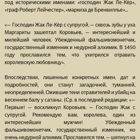
под историческими именами: «господин Жак Ле-Кёр»,
«граф Роберт Лейчестер», «маркиза де Бренвиллье»...
«— Господин Жак Ле-Кёр с супругой, — сквозь зубы у уха
Маргариты зашептал Коровьев, — интереснейший и
милейший человек. Убежденный фальшивомонетчик,
государственный изменник и недурной алхимик. В 1450
году прославился тем, что ухитрился отравить
королевскую любовницу».
Впоследствии, лишенные конкретных имен, дат и
подробностей, они станут загадочней, туманней,
неопределенней. Ожившие тени отравителей и убийц на
весеннем балу у сатаны. (Ср. в последней редакции: «—
Первые! — воскликнул Коровьев. — Господин Жак с
супругой. Рекомендую вам, королева, один из
интереснейших мужчин! Убежденный
фальшивомонетчик, государственный изменник, но
очень недурной алхимик. Прославился тем, — шепнул на