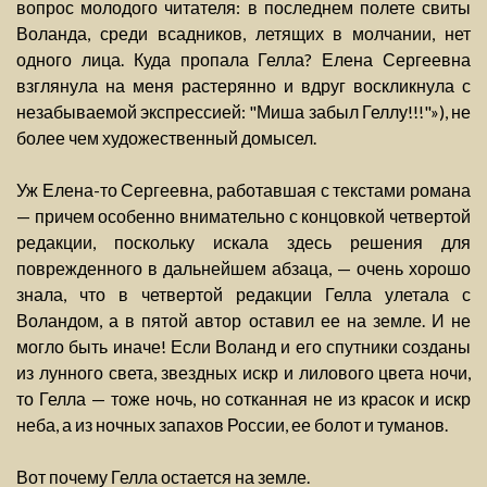
вопрос молодого читателя: в последнем полете свиты
Воланда, среди всадников, летящих в молчании, нет
одного лица. Куда пропала Гелла? Елена Сергеевна
взглянула на меня растерянно и вдруг воскликнула с
незабываемой экспрессией: "Миша забыл Геллу!!!"»), не
более чем художественный домысел.
Уж Елена-то Сергеевна, работавшая с текстами романа
— причем особенно внимательно с концовкой четвертой
редакции, поскольку искала здесь решения для
поврежденного в дальнейшем абзаца, — очень хорошо
знала, что в четвертой редакции Гелла улетала с
Воландом, а в пятой автор оставил ее на земле. И не
могло быть иначе! Если Воланд и его спутники созданы
из лунного света, звездных искр и лилового цвета ночи,
то Гелла — тоже ночь, но сотканная не из красок и искр
неба, а из ночных запахов России, ее болот и туманов.
Вот почему Гелла остается на земле.