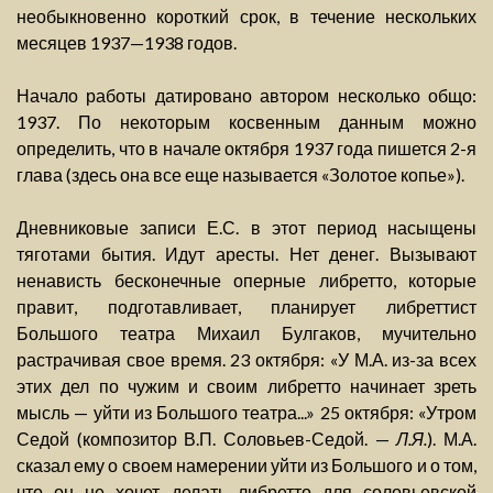
необыкновенно короткий срок, в течение нескольких
месяцев 1937—1938 годов.
Начало работы датировано автором несколько общо:
1937. По некоторым косвенным данным можно
определить, что в начале октября 1937 года пишется 2-я
глава (здесь она все еще называется «Золотое копье»).
Дневниковые записи Е.С. в этот период насыщены
тяготами бытия. Идут аресты. Нет денег. Вызывают
ненависть бесконечные оперные либретто, которые
правит, подготавливает, планирует либреттист
Большого театра Михаил Булгаков, мучительно
растрачивая свое время. 23 октября: «У М.А. из-за всех
этих дел по чужим и своим либретто начинает зреть
мысль — уйти из Большого театра...» 25 октября: «Утром
Седой (композитор В.П. Соловьев-Седой. —
Л.Я.
). М.А.
сказал ему о своем намерении уйти из Большого и о том,
что он не хочет делать либретто для соловьевской