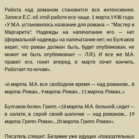
Работа над романом становится все интенсивнее.
Записи Е.С. об этой работе все чаще. 1 марта 1938 года:
«У М.А. установилось название для романа — "Мастер и
Маргарита". Надежды на напечатание его — нет
(формальной надежды на напечатание нет; но Булгаков
верит, что роман должен быть, будет опубликован, не
может не быть опубликован! —
Л.Я.
). И все же М.А.
правит его, гонит вперед, в марте хочет кончить.
Работает по ночам».
«6
марта
. М.А. все свободное время — над романом...
8
марта
. Роман...
9 марта
. Роман...
11 марта
. Роман...»
Булгаков болен. Грипп. «
18 марта
. М.А. больной, сидит —
в халате, в серой своей шапочке — над романом...
19
марта
. Грипп. Роман...
20 марта
. Грипп. Роман».
Писатель спешит. Безумие уже идущих «показательных