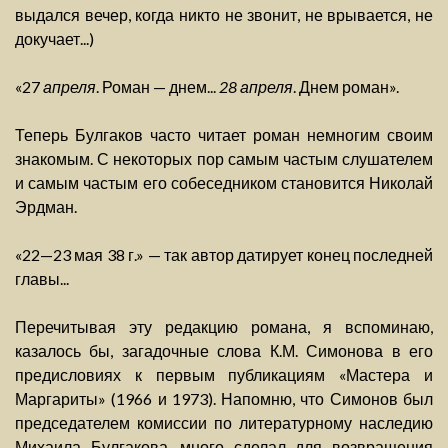
выдался вечер, когда никто не звонит, не врывается, не
докучает...)
«27
апреля
. Роман — днем...
28 апреля
. Днем роман».
Теперь Булгаков часто читает роман немногим своим
знакомым. С некоторых пор самым частым слушателем
и самым частым его собеседником становится Николай
Эрдман.
«22—23 мая 38 г.» — так автор датирует конец последней
главы...
Перечитывая эту редакцию романа, я вспоминаю,
казалось бы, загадочные слова К.М. Симонова в его
предисловиях к первым публикациям «Мастера и
Маргариты» (1966 и 1973). Напомню, что Симонов был
председателем комиссии по литературному наследию
Михаила Булгакова, много сделал для возвращения