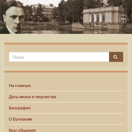
Михаил Булгаков
На главную
Даты жизни и творчества
Биография
О Булгакове
Круг общения