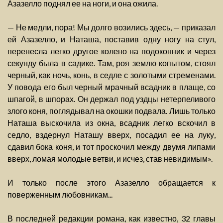
Азазелло поднял ее на ноги, и она ожила.
— Не медли, пора! Мы долго возились здесь, — приказал
ей Азазелло, и Наташа, поставив одну ногу на стул,
перенесла легко другое колено на подоконник и через
секунду была в садике. Там, роя землю копытом, стоял
черный, как ночь, конь, в седле с золотыми стременами.
У повода его был черный мрачный всадник в плаще, со
шпагой, в шпорах. Он держал под уздцы нетерпеливого
злого коня, поглядывал на окошки подвала. Лишь только
Наташа выскочила из окна, всадник легко вскочил в
седло, вздернул Наташу вверх, посадил ее на луку,
сдавил бока коня, и тот проскочил между двумя липами
вверх, ломая молодые ветви, и исчез, став невидимым».
И только после этого Азазелло обращается к
поверженным любовникам...
В последней редакции романа, как известно, 32 главы