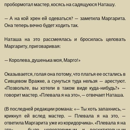
пробормотал мастер, косясь на садящуюся Наташу.
— А на кой хрен ей одеваться? — заметила Маргарита.
Она теперь вечно будет ходить так.
Наташа на это рассмеялась и бросилась целовать
Маргариту, приговаривая:
— Королева, душенька моя, Марго!»
Оказывается, голая она потому, что платья ее остались в
Сивцевом Вражке, а сунуться туда нельзя — арестуют.
«Позвольте, вы хотели в таком виде куда-нибудь?» —
говорит мастер. «Плевала я на это», — отвечает Наташа.
(В последней редакции романа: «— Ты хоть запахнись, —
крикнул ей вслед мастер. — Плевала я на это, —
ответила Маргарита уже из коридорчика». «Плевала я на
это» — было неповторимым и восхитительным