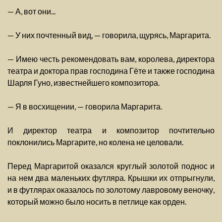
— А, вот они...
— У них почтенный вид, — говорила, щурясь, Маргарита.
— Имею честь рекомендовать вам, королева, директора
театра и доктора прав господина Гёте и также господина
Шарля Гуно, известнейшего композитора.
— Я в восхищении, — говорила Маргарита.
И директор театра и композитор почтительно
поклонились Маргарите, но колена не целовали.
Перед Маргаритой оказался круглый золотой поднос и
на нем два маленьких футляра. Крышки их отпрыгнули,
и в футлярах оказалось по золотому лавровому веночку,
который можно было носить в петлице как орден.