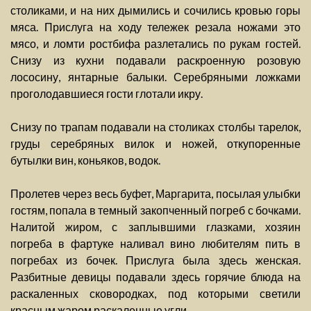
столиками, и на них дымились и сочились кровью горы
мяса. Прислуга на ходу тележек резала ножами это
мясо, и ломти ростбифа разлетались по рукам гостей.
Снизу из кухни подавали раскроенную розовую
лососину, янтарные балыки. Серебряными ложками
проголодавшиеся гости глотали икру.
Снизу по трапам подавали на столиках столбы тарелок,
груды серебряных вилок и ножей, откупоренные
бутылки вин, коньяков, водок.
Пролетев через весь буфет, Маргарита, посылая улыбки
гостям, попала в темный закопченный погреб с бочками.
Налитой жиром, с заплывшими глазками, хозяин
погреба в фартуке наливал вино любителям пить в
погребах из бочек. Прислуга была здесь женская.
Разбитные девицы подавали здесь горячие блюда на
раскаленных сковородках, под которыми светили
красным жаром раскаленные угли.