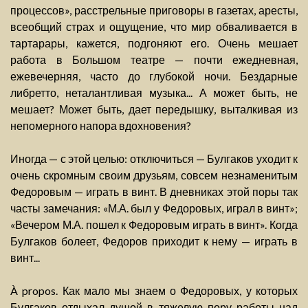
процессов», расстрельные приговоры в газетах, аресты,
всеобщий страх и ощущение, что мир обваливается в
тартарары, кажется, подгоняют его. Очень мешает
работа в Большом театре — почти ежедневная,
ежевечерняя, часто до глубокой ночи. Бездарные
либретто, неталантливая музыка... А может быть, не
мешает? Может быть, дает передышку, выталкивая из
непомерного напора вдохновения?
Иногда — с этой целью: отключиться — Булгаков уходит к
очень скромным своим друзьям, совсем незнаменитым
Федоровым — играть в винт. В дневниках этой поры так
часты замечания: «М.А. был у Федоровых, играл в винт»;
«Вечером М.А. пошел к Федоровым играть в винт». Когда
Булгаков болеет, Федоров приходит к нему — играть в
винт...
À propos. Как мало мы знаем о Федоровых, у которых
Булгаков отдыхал душой в тяжелую пору работы над