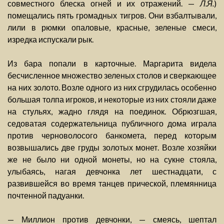
совместного блеска огней и их отражений. —
Л.Я.
)
помещались пять громадных тигров. Они взбалтывали,
лили в рюмки опаловые, красные, зеленые смеси,
изредка испускали рык.
Из бара попали в карточные. Маргарита видела
бесчисленное множество зеленых столов и сверкающее
на них золото. Возле одного из них сгрудилась особенно
большая толпа игроков, и некоторые из них стояли даже
на стульях, жадно глядя на поединок. Обрюзгшая,
седоватая содержательница публичного дома играла
против черноволосого банкомета, перед которым
возвышались две груды золотых монет. Возле хозяйки
же не было ни одной монеты, но на сукне стояла,
улыбаясь, нагая девчонка лет шестнадцати, с
развившейся во время танцев прической, племянница
почтенной падуанки.
— Миллион против девчонки, — смеясь, шептал