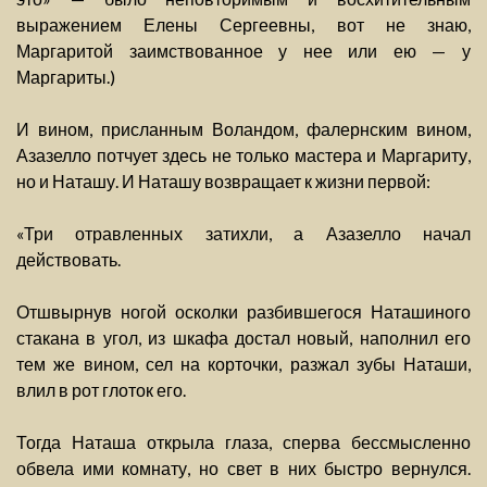
выражением Елены Сергеевны, вот не знаю,
Маргаритой заимствованное у нее или ею — у
Маргариты.)
И вином, присланным Воландом, фалернским вином,
Азазелло потчует здесь не только мастера и Маргариту,
но и Наташу. И Наташу возвращает к жизни первой:
«Три отравленных затихли, а Азазелло начал
действовать.
Отшвырнув ногой осколки разбившегося Наташиного
стакана в угол, из шкафа достал новый, наполнил его
тем же вином, сел на корточки, разжал зубы Наташи,
влил в рот глоток его.
Тогда Наташа открыла глаза, сперва бессмысленно
обвела ими комнату, но свет в них быстро вернулся.