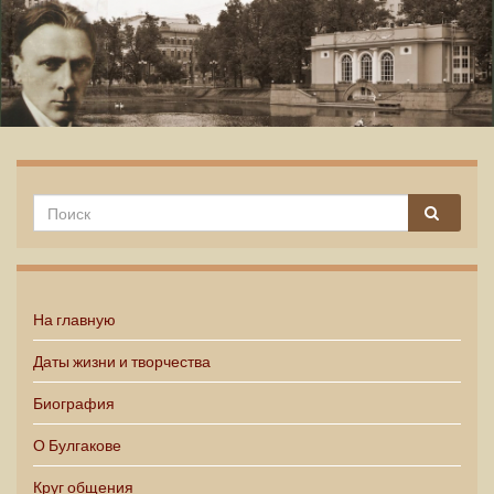
Михаил Булгаков
На главную
Даты жизни и творчества
Биография
О Булгакове
Круг общения