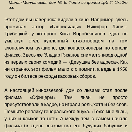
Малая Молчановка, дом № 8. Фото из фонда ЦИГИ, 1950-е
гг.
Этот дом вы наверняка видели в кино. Например, здесь
проживал автор «Гаврилиады» Никифор Ляпис-
Трубецкой, у которого Киса Воробьянинов едва не
умыкнул стул, купленный стихотворцем на том
злополучном аукционе, где концессионеры потерпели
фиаско. Здесь же Эльдар Рязанов снимал эпизод одной
из первых своих комедий — «Девушка без адреса». Как
ни странно, этот фильм мало кто помнит, а ведь в 1958
году он бил все рекорды кассовых сборов.
А настоящей кинозвездой дом со львами стал после
фильма «Офицеры». Там львы не просто
присутствовали в кадре, но играли роль, хотя и без слов.
Помните реплику генеральского внука: «Тоже мне львы,
у них и клыков-то нет!» А между тем в самом начале
фильма (в сцене знакомства его будущих бабушки и