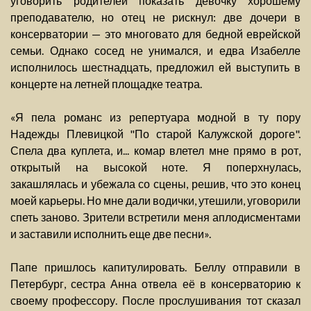
уговорить родителей показать девочку хорошему
преподавателю, но отец не рискнул: две дочери в
консерватории — это многовато для бедной еврейской
семьи. Однако сосед не унимался, и едва Изабелле
исполнилось шестнадцать, предложил ей выступить в
концерте на летней площадке театра.
«Я пела романс из репертуара модной в ту пору
Надежды Плевицкой "По старой Калужской дороге".
Спела два куплета, и... комар влетел мне прямо в рот,
открытый на высокой ноте. Я поперхнулась,
закашлялась и убежала со сцены, решив, что это конец
моей карьеры. Но мне дали водички, утешили, уговорили
спеть заново. Зрители встретили меня аплодисментами
и заставили исполнить еще две песни».
Папе пришлось капитулировать. Беллу отправили в
Петербург, сестра Анна отвела её в консерваторию к
своему профессору. После прослушивания тот сказал