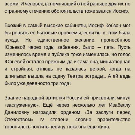
всеми. И человек, вспомнивший о ней раньше других, по
странному стечению обстоятельств тоже звался Иосиф.
Вхожий в самый высокие кабинеты, Иосиф Кобзон мог
бы решить её бытовые проблемы, если бы в этом была
нужда. Но единственное желание, пронесённое
Юрьевой через годы забвения, было — петь. Пусть
изменилось время и публика тоже изменилась, но голос
Юрьевой остался прежним, да и сама она, миниатюрная
и стройная, отнюдь не казалась ветхой, когда на
шпильках вышла на сцену Театра эстрады... А ей ведь
было уже девяносто три года!
Звание народной артистки России ей присвоили, минуя
«заслуженную». Ещё через несколько лет Изабеллу
Даниловну наградили орденом «За заслуги перед
Отечеством» IV степени, словно правительство
торопилось почтить певицу, пока она ещё жива.