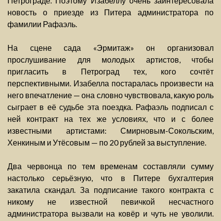
Петрограде. Поэтому Изабеллу очень заинтересовала
новость о приезде из Питера администратора по
фамилии Рафаэль.
На сцене сада «Эрмитаж» он организовал
прослушивание для молодых артистов, чтобы
пригласить в Петроград тех, кого сочтёт
перспективными. Изабелла постаралась произвести на
него впечатление — она словно чувствовала, какую роль
сыграет в её судьбе эта поездка. Рафаэль подписал с
ней контракт на тех же условиях, что и с более
известными артистами: Смирновым-Сокольским,
Хенкиным и Утёсовым — по 20 рублей за выступление.
Два червонца по тем временам составляли сумму
настолько серьёзную, что в Питере бухгалтерия
закатила скандал. За подписание такого контракта с
никому не известной певичкой несчастного
администратора вызвали на ковёр и чуть не уволили.