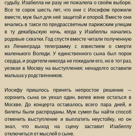
судьбу. Изабелла ни разу не пожалела о своём выборе.
Все те сорок шесть лет, что они с Иосифом прожили
вместе, муж был для неё защитой и опорой. Вместе они
мчались в такси по предрассветным парижским улицам
в ту декабрьскую ночь, когда у Изабеллы начались
родовые схватки. Год спустя вместе читали полученную
из Ленинграда телеграмму с известием о смерти
маленького Володи. У единственного сына был порок
сердца, и родители никогда не покидали его, но в тот раз,
уезжая в Москву на выступления; ненадолго оставили
малыша у родственников.
Иосифу пришлось принять непростое решение —
хоронить сына он уехал один, велев жене остаться в
Москве. До концерта оставалось всего пара дней, и
билеты были распроданы. Муж сумел бы найти способ
отменить выступление и выплатить неустойку, но он
знал, что выход на сцену заставит Изабеллу
отключиться от мыслей о сыне.