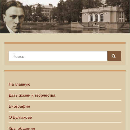
Михаил Булгаков
На главную
Даты жизни и творчества
Биография
О Булгакове
Круг общения