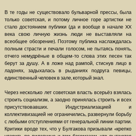
В те годы не существовало бульварной прессы, была
только советская, и потому личное горе артистки не
стало достоянием публики (да и вообще в начале XX
века свою личную жизнь люди не выставляли на
всеобщее обозрение). Поэтому публика наслаждалась
полным страсти и печали голосом, не пытаясь понять,
отчего немудрёные в общем-то слова этих песен так
берут за душу. А в ложе над рампой, стиснув лицо в
ладонях, задыхалась в рыданиях подруга певицы,
единственный человек в зале, который знал.
Через несколько лет советская власть всерьёз взялась
строить социализм, а заодно принялась строить и всех
присутствовавших. Индустриализацией и
коллективизацией не ограничились, развернули борьбу
с любыми отступлениями от генеральной линии партии.
Критики вроде тех, что у Булгакова призывали «крепко
ударить по пилатчине и тем богомазам, что пытаются