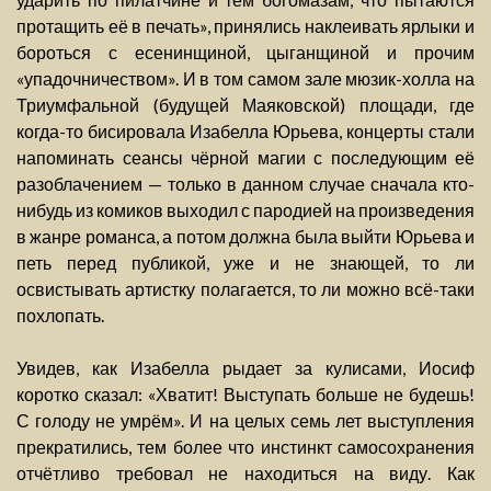
протащить её в печать», принялись наклеивать ярлыки и
бороться с есенинщиной, цыганщиной и прочим
«упадочничеством». И в том самом зале мюзик-холла на
Триумфальной (будущей Маяковской) площади, где
когда-то бисировала Изабелла Юрьева, концерты стали
напоминать сеансы чёрной магии с последующим её
разоблачением — только в данном случае сначала кто-
нибудь из комиков выходил с пародией на произведения
в жанре романса, а потом должна была выйти Юрьева и
петь перед публикой, уже и не знающей, то ли
освистывать артистку полагается, то ли можно всё-таки
похлопать.
Увидев, как Изабелла рыдает за кулисами, Иосиф
коротко сказал: «Хватит! Выступать больше не будешь!
С голоду не умрём». И на целых семь лет выступления
прекратились, тем более что инстинкт самосохранения
отчётливо требовал не находиться на виду. Как