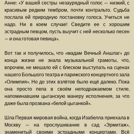
Анне: «У вашей сестры незаурядный голос — низкий, с
красивым редким тембром, почти контральто. Судьба
послала ей природную постановку голоса. Учиться не
надо. Ни в коем случае! Сведите ее с хорошим
эстрадным певцом, пусть выучит с ней несколько песен
— и она готовая певица».
Вот так и получилось, что «мадам Вечный Аншлаг» до
конца жизни не знала музыкальной грамоты, что,
впрочем, не мешало ей с блеском выступать на сценах
нашего Большого театра и парижского концертного зала
«Олимпия». Но до этих взлётов было ещё далеко. Пока
она просто пела в своём неподражаемом стиле,
напоминавшем цыганскую манеру исполнения, за что
даже была прозвана «белой цыганкой».
Шла Первая мировая война, когда Изабелла приехала в
Москву — на прослушивание в сад «Эрмитаж»,
знаменитый своими эстрадными концертами. Всё