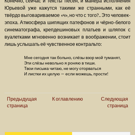
Конечно, сейчас и тексты песен, и манера исполнения
Юрьевой уже кажутся такими же странными, как её
твёрдо выговариваемое «ч», но что с того?.. Это человек-
эпоха. Атмосфера шипящих патефонов и чёрно-белого
синематографа, крепдешиновых платьев и шляпок с
вуалетками мгновенно возникает в воображении, стоит
лишь услышать её чувственное контральто:
Мне сегодня так больно, слёзы взор мой туманят,
Эти слёзы невольно я роняю в тиши.
Твои письма читаю, не могу оторваться
И листки их целую — если можешь, прости!
Предыдущая
К оглавлению
Следующая
страница
страница