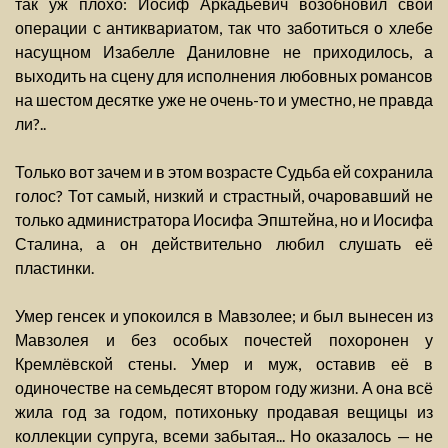
так уж плохо: Иосиф Аркадьевич возобновил свои
операции с антиквариатом, так что заботиться о хлебе
насущном Изабелле Даниловне не приходилось, а
выходить на сцену для исполнения любовных романсов
на шестом десятке уже не очень-то и уместно, не правда
ли?..
Только вот зачем и в этом возрасте Судьба ей сохранила
голос? Тот самый, низкий и страстный, очаровавший не
только администратора Иосифа Эпштейна, но и Иосифа
Сталина, а он действительно любил слушать её
пластинки.
Умер генсек и упокоился в Мавзолее; и был вынесен из
Мавзолея и без особых почестей похоронен у
Кремлёвской стены. Умер и муж, оставив её в
одиночестве на семьдесят втором году жизни. А она всё
жила год за годом, потихоньку продавая вещицы из
коллекции супруга, всеми забытая... Но оказалось — не