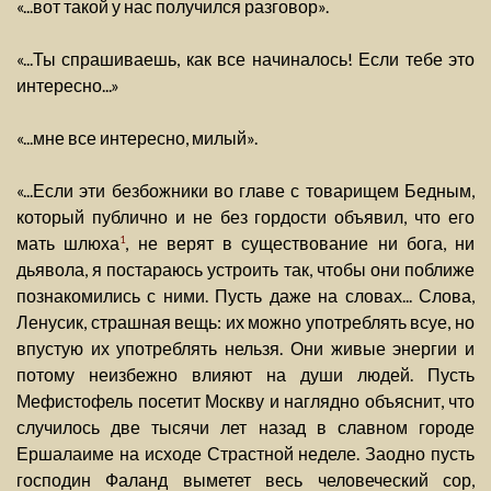
«...вот такой у нас получился разговор».
«...Ты спрашиваешь, как все начиналось! Если тебе это
интересно...»
«...мне все интересно, милый».
«...Если эти безбожники во главе с товарищем Бедным,
который публично и не без гордости объявил, что его
мать шлюха
, не верят в существование ни бога, ни
1
дьявола, я постараюсь устроить так, чтобы они поближе
познакомились с ними. Пусть даже на словах... Слова,
Ленусик, страшная вещь: их можно употреблять всуе, но
впустую их употреблять нельзя. Они живые энергии и
потому неизбежно влияют на души людей. Пусть
Мефистофель посетит Москву и наглядно объяснит, что
случилось две тысячи лет назад в славном городе
Ершалаиме на исходе Страстной неделе. Заодно пусть
господин Фаланд выметет весь человеческий сор,