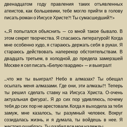
двенадцатом году правления таких отъявленных
атеистов, как большевики, тебе могло прийти в голову
писать роман о Иисусе Христе?! Ты сумасшедший?!»
«...Я попытался объяснить — со мной такое бывало. В
этом секрет творчества. Я спасаюсь литературой! Когда
мне особенно худо, я стараюсь держать себя в руках. Я
стараюсь действовать наперекор обстоятельствам. В
двадцать третьем, в холодной, до предела замерзшей
Москве я сел писать «Белую гвардию» — и выиграл!
...что же ты выиграл? Небо в алмазах? Ты обещал
осыпать меня алмазами. Где они, эти алмазы?! Теперь
ты решил сделать ставку на Иисуса Христа. О-очень
актуальная фигура!.. Я до сих пор удивляюсь, почему
тебя до сих пор не арестовали. Когда я выходила за тебя
замуж, мне казалось, ты разумный человек. Вокруг
созидалась жизнь, и я думала, ты войдешь в нее. Я
жестоко ошиблась. Ты разбил все мои надежды.