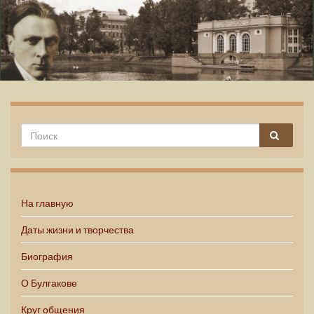
Михаил Булгаков
На главную
Даты жизни и творчества
Биография
О Булгакове
Круг общения