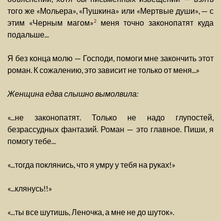
того же «Мольера», «Пушкина» или «Мертвые души», — с
этим «Черным магом»
меня точно законопатят куда
2
подальше...
Я без конца молю — Господи, помоги мне закончить этот
роман. К сожалению, это зависит не только от меня...»
Женщина едва слышно вымолвила:
«...не законопатят. Только не надо глупостей,
безрассудных фантазий. Роман — это главное. Пиши, я
помогу тебе...
«...тогда поклянись, что я умру у тебя на руках!»
«...клянусь!!»
«...ты все шутишь, Леночка, а мне не до шуток».