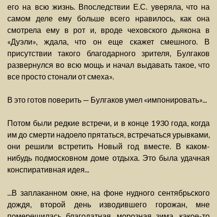
его на всю жизнь. Впоследствии Е.С. уверяла, что на
самом деле ему больше всего нравилось, как она
смотрела ему в рот и, вроде чеховского дьякона в
«Дуэли», ждала, что он еще скажет смешного. В
присутствии такого благодарного зрителя, Булгаков
развернулся во всю мощь и начал выдавать такое, что
все просто стонали от смеха».
В это готов поверить — Булгаков умел «импонировать»...
Потом были редкие встречи, и в конце 1930 года, когда
им до смерти надоело прятаться, встречаться урывками,
они решили встретить Новый год вместе. В каком-
нибудь подмосковном доме отдыха. Это была удачная
конспиративная идея...
...В заплаканном окне, на фоне нудного сентябрьского
дождя, второй день изводившего горожан, мне
померещилась благодатная, морозная зима, какое-то