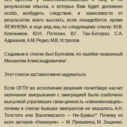
результатам обыска, о которых Вам будет доложено
особо, возбудить следствие, в зависимости от
результатов коего выслать, если понадобится, кроме
ЛЕЖНЕВА, и еще ряд лиц по следующему списку: Ю.В.
Ключников, Ю.Н. Потехин, В.Г. Тан-Богораз, С.А.
Адрианов, А.М. Редко, М.В. Устрялов.
Седьмым в списке был Булгаков, по ошибке названный
Михаилом Александровичем
.
1
Этот список заставил меня задуматься.
Если ОГПУ во исполнение решения политбюро насчет
окончания заигрывания с эмиграцией было озабочено
высылкой утративших свою ценность «сменовеховцев»,
почему в списке бывших эмигрантов не оказалось А.Н.
Толстого или Василевского — Не-Буквы?
Почему из
2
всех авторов «Накануне» — М. Пришвина, М. Зощенко,