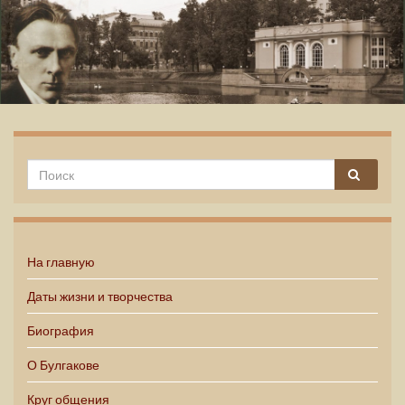
Михаил Булгаков
На главную
Даты жизни и творчества
Биография
О Булгакове
Круг общения