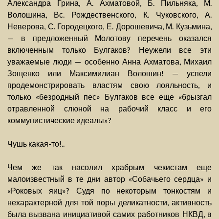
Александра Грина, А. Ахматовой, Б. Пильняка, М.
Волошина, Вс. Рождественского, К. Чуковского, А.
Неверова, С. Городецкого, Е. Дорошевича, М. Кузьмина,
— в предложенный Молотову перечень оказался
включенным только Булгаков? Неужели все эти
уважаемые люди — особенно Анна Ахматова, Михаил
Зощенко или Максимилиан Волошин! — успели
продемонстрировать властям свою лояльность, и
только «безродный пес» Булгаков все еще «брызгал
отравленной слюной на рабочий класс и его
коммунистические идеалы»?
Чушь какая-то!..
Чем же так насолил храбрым чекистам еще
малоизвестный в те дни автор «Собачьего сердца» и
«Роковых яиц»? Судя по некоторым тонкостям и
нехарактерной для той поры деликатности, активность
была вызвана инициативой самих работников НКВД, в