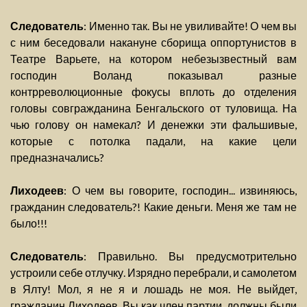
Следователь
: Именно так. Вы не увиливайте! О чем вы
с ним беседовали накануне сборища оппортунистов в
Театре Варьете, на котором небезызвестный вам
господин Воланд показывал разные
контрреволюционные фокусы вплоть до отделения
головы совгражданина Бенгальского от туловища. На
чью голову он намекал? И денежки эти фальшивые,
которые с потолка падали, на какие цели
предназначались?
Лиходеев
: О чем вы говорите, господин... извиняюсь,
гражданин следователь?! Какие деньги. Меня же там не
было!!!
Следователь
: Правильно. Вы предусмотрительно
устроили себе отлучку. Изрядно перебрали, и самолетом
в Ялту! Мол, я не я и лошадь не моя. Не выйдет,
гражданин Лиходеев. Вы как член партии, должны были