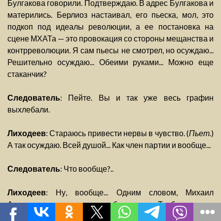
Булгакова говорили. Подтверждаю. В адрес Булгакова и
матерились. Берлиоз настаивал, его пьеска, мол, это
подкоп под идеалы революции, а ее постановка на
сцене МХАТа — это провокация со стороны мещанства и
контрреволюции. Я сам пьесы не смотрел, но осуждаю...
Решительно осуждаю... Обеими руками... Можно еще
стаканчик?
Следователь
: Пейте. Вы и так уже весь графин
выхлебали.
Лиходеев
: Стараюсь привести нервы в чувство. (
Пьет.
)
А так осуждаю. Всей душой... Как член партии и вообще...
Следователь
: Что вообще?..
Лиходеев
: Ну, вообще... Одним словом, Михаил
Александрович настаивал, будто эти «Турбины» кое-
кому просто так не пройдут. Есть люди, которые готовы