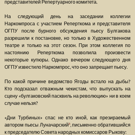
представителей Репертуарного комитета.
На следующий день на заседании коллегии
Наркомпроса с участием Реперткома и представителя
ОГПУ после бурного обсуждения пьесу Булгакова
разрешили к постановке, но только в Художественном
театре и только на этот сезон. При этом коллегия по
настоянию Реперткома позволила произвести
некоторые купюры. Однако вечером следующего дня
ОГПУ известило Наркомпрос, что оно запрещает пьесу.
По какой причине ведомство Ягоды встало на дыбы?
Кто подсказал отважным чекистам, что выпускать на
сцену «булгаковский пасквиль на революцию» ни в коем
случае нельзя?
«Дни Турбиных» спас не кто иной, как презираемый
автором пьесы Луначарский
, письменно обратившийся
6
к председателю Совета народных комиссаров Рыкову: