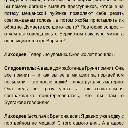
бы помочь органам выявить преступников, которые на
потеху мещанской публике позволяют себе резать
совгражданам головы, а потом якобы приставлять их
обратно. Думаете все шито-крыто? Повторяю вопрос —
о чем вы совещались с Берлиозом накануне митинга
оппозиции в театре Варьете?
Лиходеев
: Теперь не упомню. Сколько лет прошло?!
Следователь
: А ваша домработница Груня помнит. Она
все помнит — и как вы ее в магазин за портвейном
посылали — это после водки! — и как ругались матерно.
Она ведь не сразу ушла, а как сознательная
совгражданка поинтересовалась, что вы там о
Булгакове говорили?
Лиходеев
(
вскипая
): Врет она все!! Я давно уже водку с
портвейном не мешаю! С того самого дня... А в адрес