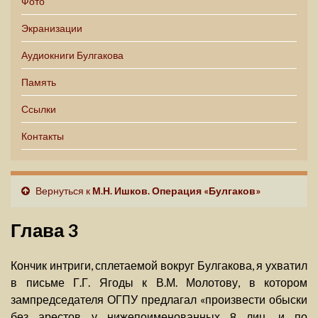
Фото
Экранизации
Аудиокниги Булгакова
Память
Ссылки
Контакты
Вернуться к
М.Н. Ишков. Операция «Булгаков»
Глава 3
Кончик интриги, сплетаемой вокруг Булгакова, я ухватил
в письме Г.Г. Ягоды к В.М. Молотову, в котором
зампредседателя ОГПУ предлагал «произвести обыски
без арестов у нижепоименованных 8 лиц, и по