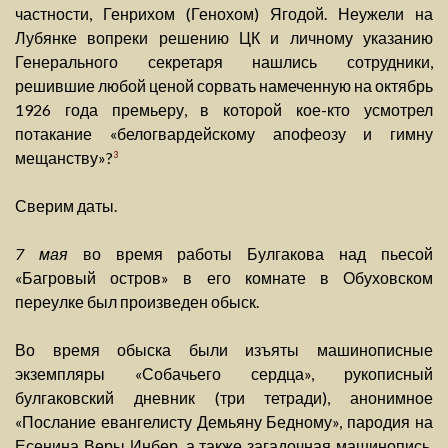
частности, Генрихом (Генохом) Ягодой. Неужели на
Лубянке вопреки решению ЦК и личному указанию
Генерального секретаря нашлись сотрудники,
решившие любой ценой сорвать намеченную на октябрь
1926 года премьеру, в которой кое-кто усмотрел
потакание «белогвардейскому апофеозу и гимну
мещанству»?
3
Сверим даты.
7 мая
во время работы Булгакова над пьесой
«Багровый остров» в его комнате в Обуховском
переулке был произведен обыск.
Во время обыска были изъяты машинописные
экземпляры «Собачьего сердца», рукописный
булгаковский дневник (три тетради), анонимное
«Послание евангелисту Демьяну Бедному», пародия на
Есенина Веры Инбер, а также загадочная машинопись,