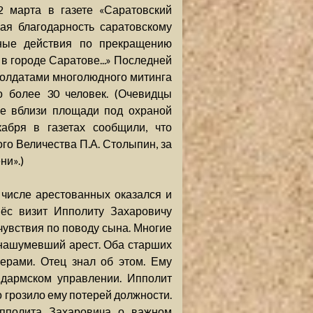
2 марта в газете «Саратовский
ая благодарность саратовскому
чные действия по прекращению
в городе Саратове...» Последней
 солдатами многолюдного митинга
о более 30 человек. (Очевидцы
не вблизи площади под охраной
абря в газетах сообщили, что
го Величества П.А. Столыпин, за
ни».)
 числе арестованных оказался и
нёс визит Ипполиту Захаровичу
чувствия по поводу сына. Многие
 нашумевший арест. Оба старших
рами. Отец знал об этом. Ему
ндармском управлении. Ипполит
о грозило ему потерей должности.
пполита Захаровича о важном