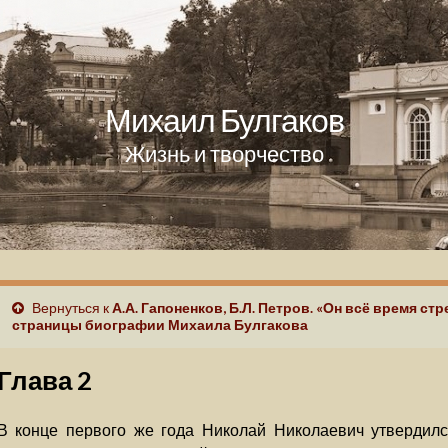
Михаил Булгаков
Жизнь и творчество
Вернуться к
А.А. Гапоненков, Б.Л. Петров. «Он всё время ст
страницы биографии Михаила Булгакова
Глава 2
В конце первого же года Николай Николаевич утвердил