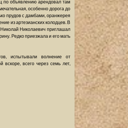
тец по объявлению арендовал там
мечательная, особенно дорога до
ько прудов с дамбами, оранжерея
ение из артезианских колодцев. В
о Николай Николаевич приглашал
рину. Редко приезжала и его мать
тов, испытывали волнение от
 вскоре, всего через семь лет,