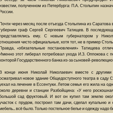
известии, полученном из Петербурга: П.А. Столыпин назна
России.
Почти через месяц после отъезда Столыпина из Саратова 
губернии граф Сергей Сергеевич Татищев. В последующ
представлялись ему. С новым губернатором у Никол
отношения чисто официальные, хотя тот, не в пример Стол
Правда, «обязательные постановления» Татищева отлич
Именно этот либерал потребовал ухода И.З. Оппокова с 
конторой Государственного банка из-за сыновей-революцио
В конце июня Николай Николаевич вместе с другими
осматривал новое здание Общедоступного театра в саду 
уехал на лечение в Ессентуки. Летом семья его жила на од
около деревни и станции Разбойщина: «У него роскошная
большой сад фруктовый. И вот он купил там землю око
участок с прудом, построил там дачи, сделал купальню и 
мебель... всё было. Только постельное белье и одежду надо 