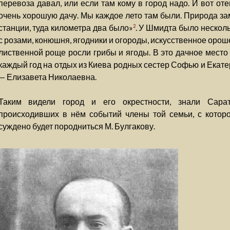
перевоза давал, или если там кому в город надо. И вот о
очень хорошую дачу. Мы каждое лето там были. Природа за
станции, туда километра два было»
. У Шмидта было нескол
2
с розами, конюшня, ягодники и огороды, искусственное орош
лиственной роще росли грибы и ягоды. В это дачное мест
каждый год на отдых из Киева родных сестер Софью и Екате
— Елизавета Николаевна.
Таким видели город и его окрестности, знали Сара
происходивших в нём событий члены той семьи, с которой
суждено будет породниться М. Булгакову.