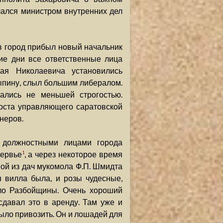
чался министром внутренних дел
в город прибыл новый начальник
ие дни все ответственные лица
ая Николаевича установились
ыпину, слыл большим либералом.
ались не меньшей строгостью.
поста управляющего саратовской
неров.
 должностными лицами города
Сервье
, а через некоторое время
1
ной из дач мукомола Ф.П. Шмидта
 вилла была, и розы чудесные,
ло Разбойщины. Очень хороший
сдавал это в аренду. Там уже и
было привозить. Он и лошадей для