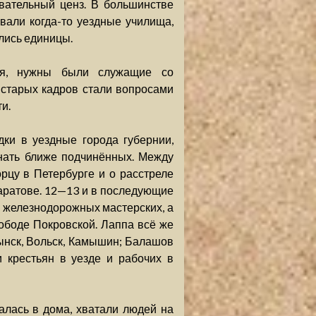
вательный ценз. В большинстве
али когда-то уездные училища,
лись единицы.
хся, нужны были служащие со
 старых кадров стали вопросами
и.
ки в уездные города губернии,
знать ближе подчинённых. Между
рцу в Петербурге и о расстреле
Саратове. 12—13 и в последующие
, железнодорожных мастерских, а
ободе Покровской. Лаппа всё же
ынск, Вольск, Камышин; Балашов
крестьян в уезде и рабочих в
алась в дома, хватали людей на