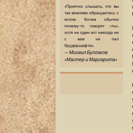
«Приятно слышать, что вы
так вежливо обращаетесь с
котом. Котам обычно
почему-то говорят «ты»,
хотя ни один кот никогда ни
с кем не пил
брудершафта».
—
Михаил Булгаков
«Мастер и Маргарита»