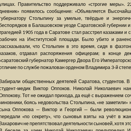
улицах. Правительство поддерживало «строгие меры». 2
дневник» появилось сообщение: «Объявляется Высочайш
губернатору Столыпину за умелые, твёрдые и энерги
беспорядков в Балашовском уезде Саратовской губернии и 
трагедией 1905 года в Саратове стал расстрел казаками и
рабочих на Институтской площади. Было убито и ранен
рассказывали, что Столыпин в это время, сидя в фаэто
казаков, отдавал распоряжения офицерам; в конце дек
«саратовский губернатор Камергер Двора Его Императорско
отличие по службе пожалован орденом Владимира 3-й степе
Забирали общественных деятелей Саратова, студентов. В
студент-медик Виктор Оппоков. Николай Николаевич на
Оппокову. Тот не ожидал прихода, да ещё с выражением со
чиновники, боясь недовольства Столыпина, «не заметили»
сына Оппокова — Виктор и Георгий — были революционе
передали «по секрету», что сыновья взяты на учёт в жа
Захарович не препятствовал деятельности сыновей, хотя эт
В беседе за чаем Николай Николаевич предупредил И