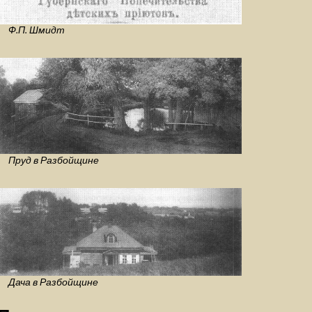
Ф.П. Шмидт
Пруд в Разбойщине
Дача в Разбойщине