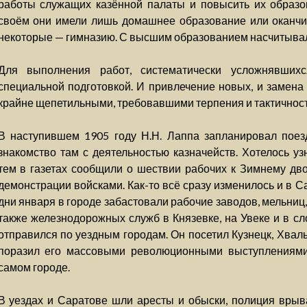
работы служащих казённой палаты и повысить их образо
своём они имели лишь домашнее образование или оканчив
некоторые — гимназию. С высшим образованием насчитыва
Для выполнения работ, систематически усложнявши
специальной подготовкой. И привлечение новых, и замена
крайне щепетильными, требовавшими терпения и тактичност
В наступившем 1905 году Н.Н. Лаппа запланировал поезд
знакомство там с деятельностью казначейств. Хотелось у
тем в газетах сообщили о шествии рабочих к Зимнему дво
демонстрации войсками. Как-то всё сразу изменилось и в 
дни января в городе забастовали рабочие заводов, мельниц
также железнодорожных служб в Князевке, на Увеке и в сл
отправился по уездным городам. Он посетил Кузнецк, Хвал
поразил его массовыми революционными выступлениями 
самом городе.
В уездах и Саратове шли аресты и обыски, полиция врыв