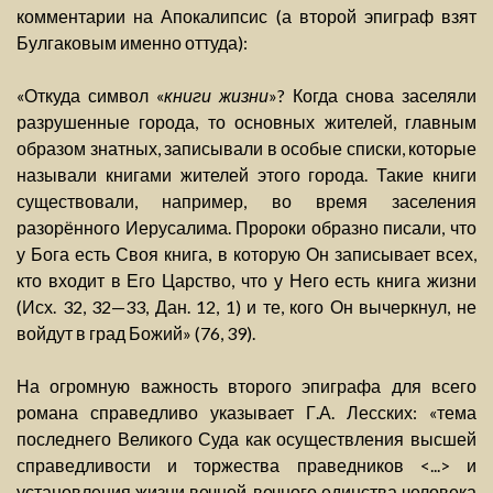
комментарии на Апокалипсис (а второй эпиграф взят
Булгаковым именно оттуда):
«Откуда символ «
книги жизни
»? Когда снова заселяли
разрушенные города, то основных жителей, главным
образом знатных, записывали в особые списки, которые
называли книгами жителей этого города. Такие книги
существовали, например, во время заселения
разорённого Иерусалима. Пророки образно писали, что
у Бога есть Своя книга, в которую Он записывает всех,
кто входит в Его Царство, что у Него есть книга жизни
(Исх. 32, 32—33, Дан. 12, 1) и те, кого Он вычеркнул, не
войдут в град Божий» (76, 39).
На огромную важность второго эпиграфа для всего
романа справедливо указывает Г.А. Лесских: «тема
последнего Великого Суда как осуществления высшей
справедливости и торжества праведников <...> и
установления жизни вечной, вечного единства человека