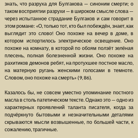
знать, что разруха для Булгакова — синоним смерти; о
таком восприятии разрухи — в широком смысле слова —
через испытанное страдание Булгаков и сам говорит в
этом романе: «О, только тот, кто был побеждён, знает, как
выглядит это слово! Оно похоже на вечер в доме, в
котором испортилось электрическое освещение. Оно
похоже на комнату, в которой по обоям ползёт зелёная
плесень, полная болезненной жизни. Оно похоже на
рахитиков демонов ребят, на протухшее постное масло,
на матерную ругань женскими голосами в темноте.
Словом, оно похоже на смерть» (9, 86).
Казалось бы, не совсем уместно упоминание постного
масла в столь патетическом тексте. Однако это — одно из
характерных проявлений таланта писателя, когда за
подчёркнуто бытовыми и незначительными деталями
скрываются мысли возвышенные, по большей части, к
сожалению, трагичные.