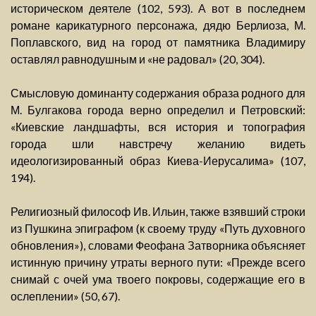
историческом деятеле (102, 593). А вот в последнем
романе карикатурного персонажа, дядю Берлиоза, М.
Поплавского, вид на город от памятника Владимиру
оставлял равнодушным и «не радовал» (20, 304).
Смысловую доминанту содержания образа родного для
М. Булгакова города верно определил и Петровский:
«Киевские ландшафты, вся история и топография
города шли навстречу желанию видеть
идеологизированный образ Киева-Иерусалима» (107,
194).
Религиозный философ Ив. Ильин, также взявший строки
из Пушкина эпиграфом (к своему труду «Путь духовного
обновления»), словами Феофана Затворника объясняет
истинную причину утраты верного пути: «Прежде всего
снимай с очей ума твоего покровы, содержащие его в
ослеплении» (50, 67).