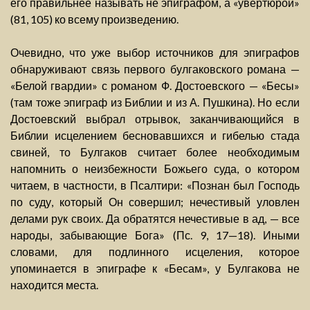
его правильнее называть не эпиграфом, а «увертюрой»
(81, 105) ко всему произведению.
Очевидно, что уже выбор источников для эпиграфов
обнаруживают связь первого булгаковского романа —
«Белой гвардии» с романом Ф. Достоевского — «Бесы»
(там тоже эпиграф из Библии и из А. Пушкина). Но если
Достоевский выбрал отрывок, заканчивающийся в
Библии исцелением бесновавшихся и гибелью стада
свиней, то Булгаков считает более необходимым
напомнить о неизбежности Божьего суда, о котором
читаем, в частности, в Псалтири: «Познан был Господь
по суду, который Он совершил; нечестивый уловлен
делами рук своих. Да обратятся нечестивые в ад, — все
народы, забывающие Бога» (Пс. 9, 17—18). Иными
словами, для подлинного исцеления, которое
упоминается в эпиграфе к «Бесам», у Булгакова не
находится места.