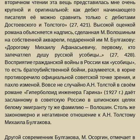
вторичном чтении эта вещь представилась мне очень
крупной и оригинальной: как дебют начинающего
писателя её можно сравнить только с дебютами
Достоевского и Толстого» (27, 421). Высокой оценкой
романа объясняется надпись, сделанная М. Волошиным
на собственной акварели, подаренной им М. Булгакову:
«Дорогому Михаилу Афанасьевичу, первому, кто
запечатлел душу русской усобицы...» (27, 428).
Восприятие гражданской войны в России как «усобицы»,
то есть братоубийственной бойни, разумеется, в корне
противоречило официальной советской точке зрения, и
пахло изменой. Вовсе не случайно А.Н. Толстой в своём
романе «Гиперболоид инженера Гарина» (1927 г.) даёт
засланному в советскую Россию в шпионских целях
белому эмигранту ту же фамилию — Волошин. Столь же
закономерно и негативное отношение к А.Н. Толстому
Михаила Булгакова.
Другой современник Булгакова, М. Осоргин, отмечает в