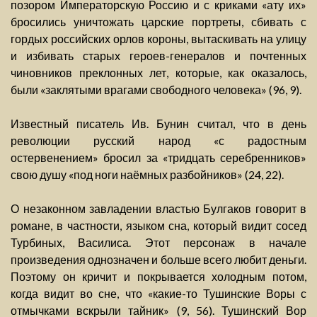
позором Императорскую Россию и с криками «ату их»
бросились уничтожать царские портреты, сбивать с
гордых российских орлов короны, вытаскивать на улицу
и избивать старых героев-генералов и почтенных
чиновников преклонных лет, которые, как оказалось,
были «заклятыми врагами свободного человека» (96, 9).
Известный писатель Ив. Бунин считал, что в день
революции русский народ «с радостным
остервенением» бросил за «тридцать серебренников»
свою душу «под ноги наёмных разбойников» (24, 22).
О незаконном завладении властью Булгаков говорит в
романе, в частности, языком сна, который видит сосед
Турбиных, Василиса. Этот персонаж в начале
произведения однозначен и больше всего любит деньги.
Поэтому он кричит и покрывается холодным потом,
когда видит во сне, что «какие-то Тушинские Воры с
отмычками вскрыли тайник» (9, 56). Тушинский Вор