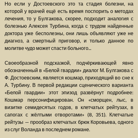
Но если у Достоевского это та стадия болезни, на
которой у врачей ещё есть время поспорить о методах
лечения, то у Булгакова, скорее, подходит аналогия с
болезнью Алексея Турбина, когда с трудом найденные
доктора уже бесполезны, они лишь объявляют уже не
диагноз, а смертный приговор, и только данное по
молитве чудо может спасти больного...
Своеобразной подсказкой, подчёркивающей явно
обозначенный в «Белой гвардии» диалог М. Булгакова с
Ф. Достоевским, является кошмар, приходящий во сне к
А. Турбину. В первой редакции сценического варианта
«Белой гвардии» этот эпизод развёрнут подробнее:
Кошмар персонифицирован. Он «сморщен, лыс, в
визитке семидесятых годов, в клетчатых рейтузах, в
сапогах с жёлтыми отворотами» (8, 351). Клетчатые
рейтузы — прообраз клетчатых брюк Коровьева, одного
из слуг Воланда в последнем романе.