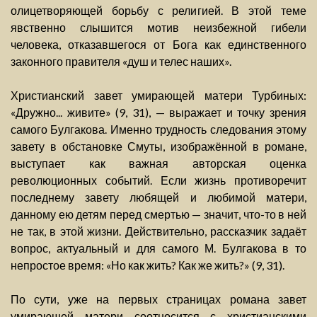
олицетворяющей борьбу с религией. В этой теме
явственно слышится мотив неизбежной гибели
человека, отказавшегося от Бога как единственного
законного правителя «душ и телес наших».
Христианский завет умирающей матери Турбиных:
«Дружно... живите» (9, 31), — выражает и точку зрения
самого Булгакова. Именно трудность следования этому
завету в обстановке Смуты, изображённой в романе,
выступает как важная авторская оценка
революционных событий. Если жизнь противоречит
последнему завету любящей и любимой матери,
данному ею детям перед смертью — значит, что-то в ней
не так, в этой жизни. Действительно, рассказчик задаёт
вопрос, актуальный и для самого М. Булгакова в то
непростое время: «Но как жить? Как же жить?» (9, 31).
По сути, уже на первых страницах романа завет
умирающей матери соотносится с христианскими