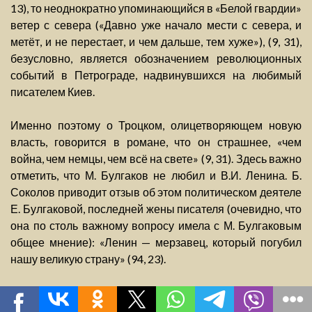
13), то неоднократно упоминающийся в «Белой гвардии»
ветер с севера («Давно уже начало мести с севера, и
метёт, и не перестает, и чем дальше, тем хуже»), (9, 31),
безусловно, является обозначением революционных
событий в Петрограде, надвинувшихся на любимый
писателем Киев.
Именно поэтому о Троцком, олицетворяющем новую
власть, говорится в романе, что он страшнее, «чем
война, чем немцы, чем всё на свете» (9, 31). Здесь важно
отметить, что М. Булгаков не любил и В.И. Ленина. Б.
Соколов приводит отзыв об этом политическом деятеле
Е. Булгаковой, последней жены писателя (очевидно, что
она по столь важному вопросу имела с М. Булгаковым
общее мнение): «Ленин — мерзавец, который погубил
нашу великую страну» (94, 23).
Тьма, упоминаемая в эпиграфе из Пушкина, имеет в
Библии достаточно конкретный смысл: она покрывает