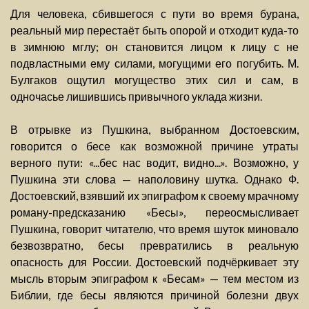
Для человека, сбившегося с пути во время бурана,
реальный мир перестаёт быть опорой и отходит куда-то
в зимнюю мглу; он становится лицом к лицу с не
подвластными ему силами, могущими его погубить. М.
Булгаков ощутил могущество этих сил и сам, в
одночасье лишившись привычного уклада жизни.
В отрывке из Пушкина, выбранном Достоевским,
говорится о бесе как возможной причине утраты
верного пути: «...бес нас водит, видно...». Возможно, у
Пушкина эти слова — наполовину шутка. Однако Ф.
Достоевский, взявший их эпиграфом к своему мрачному
роману-предсказанию «Бесы», переосмысливает
Пушкина, говорит читателю, что время шуток миновало
безвозвратно, бесы превратились в реальную
опасность для России. Достоевский подчёркивает эту
мысль вторым эпиграфом к «Бесам» — тем местом из
Библии, где бесы являются причиной болезни двух