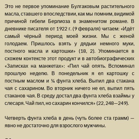
Это не первое упоминание Булгаковым растительного
масла, ставшего впоследствии, как мы помним, видимой
причиной гибели Берлиоза в знаменитом романе. В
дневнике писателя от 1922 г. (9 февраля) читаем: «Идёт
самый чёрный период моей жизни. Мы с женой
голодаем. Пришлось взять у дядьки немного муки,
постного масла и картошки» (18, 2). Упоминается в
схожем контексте этот продукт и в автобиографических
«Записках на манжетах»: «Пил чай опять. Вспоминал
прошлую неделю. В понедельник я ел картошку с
постным маслом и ¼ фунта хлеба. Выпил два стакана
чая с сахарином. Во вторник ничего не ел, выпил пять
стаканов чая. В среду достал два фунта хлеба взаймы у
слесаря. Чай пил, но сахарин кончился» (22, 248—249).
Четверть фунта хлеба в день (чуть более ста грамм) —
явно не достаточно для взрослого мужчины.