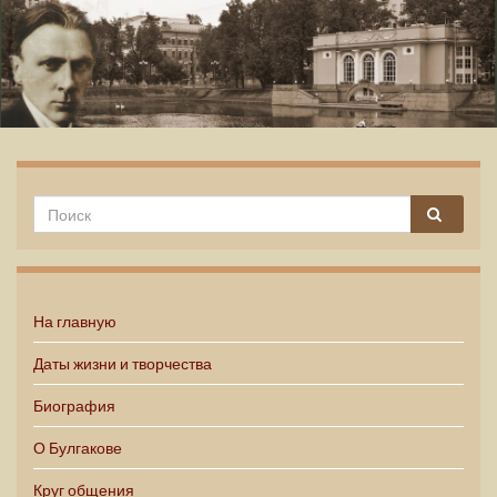
Михаил Булгаков
На главную
Даты жизни и творчества
Биография
О Булгакове
Круг общения