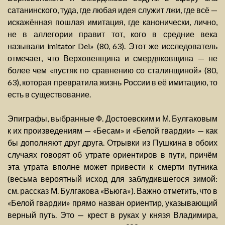
сатанинского, туда, где любая идея служит лжи, где всё —
искажённая пошлая имитация, где канонически, лично,
не в аллегории правит тот, кого в средние века
называли imitator Dei» (80, 63). Этот же исследователь
отмечает, что Верховенщина и смердяковщина — не
более чем «пустяк по сравнению со сталинщиной» (80,
63), которая превратила жизнь России в её имитацию, то
есть в существование.
Эпиграфы, выбранные Ф. Достоевским и М. Булгаковым
к их произведениям — «Бесам» и «Белой гвардии» — как
бы дополняют друг друга. Отрывки из Пушкина в обоих
случаях говорят об утрате ориентиров в пути, причём
эта утрата вполне может привести к смерти путника
(весьма вероятный исход для заблудившегося зимой:
см. рассказ М. Булгакова «Вьюга»). Важно отметить, что в
«Белой гвардии» прямо назван ориентир, указывающий
верный путь. Это — крест в руках у князя Владимира,