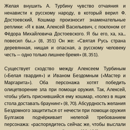
Желая внушить А. Турбину чувство отчаяния и
ненависти к русскому народу, в который верил Ф.
Достоевский, Кошмар произносит знаменательные
реплики: «Я к вам, Алексей Васильевич, с поклоном от
Фёдора Михайловича Достоевского. Я бы его, ха, ха...
повесил бы...» (8, 351) Он же: «Святая Русь страна
деревянная, нищая и опасная, а русскому человеку
честь — одно только лишнее бремя» (8, 351).
Существует сходство между Алексеем Турбиным
(«Белая гвардия») и Иваном Бездомным («Мастер и
Маргарита»). Оба персонажа хотят победить
олицетворение зла при помощи оружия. Так, Алексей,
чтобы убить приснившийся ему кошмар, «полез в ящик
стола доставать браунинг» (8, 70). Абсурдность желания
Бездомного защититься от нечести при помощи оружия
Булгаков подчёркивает нелепой требованием
персонажа: «распорядитесь сейчас же, чтобы выслали