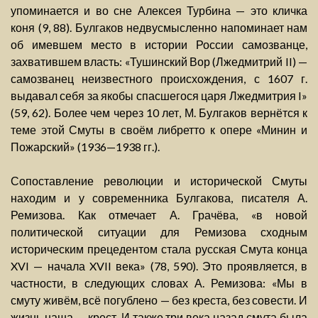
упоминается и во сне Алексея Турбина — это кличка
коня (9, 88). Булгаков недвусмысленно напоминает нам
об имевшем место в истории России самозванце,
захватившем власть: «Тушинский Вор (Лжедмитрий II) —
самозванец неизвестного происхождения, с 1607 г.
выдавал себя за якобы спасшегося царя Лжедмитрия I»
(59, 62). Более чем через 10 лет, М. Булгаков вернётся к
теме этой Смуты в своём либретто к опере «Минин и
Пожарский» (1936—1938 гг.).
Сопоставление революции и исторической Смуты
находим и у современника Булгакова, писателя А.
Ремизова. Как отмечает А. Грачёва, «в новой
политической ситуации для Ремизова сходным
историческим прецедентом стала русская Смута конца
XVI — начала XVII века» (78, 590). Это проявляется, в
частности, в следующих словах А. Ремизова: «Мы в
смуту живём, всё погублено — без креста, без совести. И
жизнь наша — крест. И также три века назад смута была