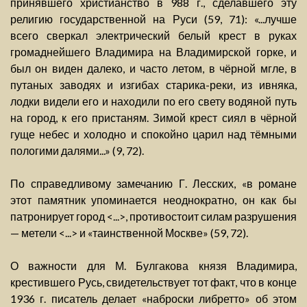
принявшего христианство в 988 г., сделавшего эту
религию государственной на Руси (59, 71): «...лучше
всего сверкал электрический белый крест в руках
громаднейшего Владимира на Владимирской горке, и
был он виден далеко, и часто летом, в чёрной мгле, в
путаных заводях и изгибах старика-реки, из ивняка,
лодки видели его и находили по его свету водяной путь
на город, к его пристаням. Зимой крест сиял в чёрной
гуще небес и холодно и спокойно царил над тёмными
пологими далями...» (9, 72).
По справедливому замечанию Г. Лесских, «в романе
этот памятник упоминается неоднократно, он как бы
патронирует город <...>, противостоит силам разрушения
— метели <...> и «таинственной Москве» (59, 72).
О важности для М. Булгакова князя Владимира,
крестившего Русь, свидетельствует тот факт, что в конце
1936 г. писатель делает «наброски либретто» об этом