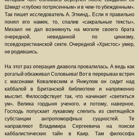
Шмидт «глубоко потрясенным» и в чем-то убежденным».
Так пишет исследователь А. Эткинд... Если я правильно
понял его намек, то, спалив «сакральные тексты»,
Михаил не дал возникнуть на могиле своего брата
очередной, невиданной по цинизму,
псевдохристианской секте. Очередной «Христос» умер,
не родившись.
На этот раз операция диавола провалилась. А ведь как
рогатый обхаживал Соловьева! Вот в перерывах встреч
с масонами Ковалевским и Янжулом он сидит над
каббалой в Британской библиотеке и напряженно
мыслит. Философствует так, что начинает «светиться
ум». Велика гордыня ученого, и потому, наверное,
Господь попускает лукавому слепить из светящейся
субстанции антропоморфных сущностей. Те
направляют Владимира Сергеевича на поиски
каббалистических тайн в Каир. Там философа