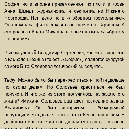
София, но и вполне приземленная, из плоти и крови
Анна Шмидт, журналистка и сектантка из Нижнего
Новгорода. Нет, дело не в «любовном треугольнике».
Она внушала философу, что он является... Христом. А
его родного брата Михаила всерьез называла «братом
Господним».
Высокоученый Владимир Сергеевич, конечно, знал, что
в каббале Шехина (то есть «София») является супругой
самого Б-га. Следовал логический вывод, что...
Тьфу! Можно было бы перекреститься и пойти дальше
по своим делам. Но Соловьев креститься не был
приучен. И что же из этого получилось на закате его
жизни? «Михаил Соловьев сам сжег последние записи
Владимира. Он был историком с безупречной
репутацией, что делает этот акт особенно зловещим. В
двойном пересказе до нас дошли его слова, согласно
которым «Вл. Соловьев вернулся после свидания со