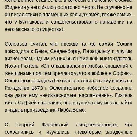
(Видений у него было достаточно много. Не случайно же
он писал стихи о пламенных кольцах змея, тех же самых,
что у Булгакова, и свидетельствовал о нападении на
него мохнатого существа).
Соловьев считал, что прежде та же самая София
приходила к Беме, Сведенборгу, Парацельсу и другим
визионерам. Одним из них был немецкий книгоиздатель
Иохан Гихтель. «Он отказывался от любых сношений с
женщинами под тем предлогом, что влюблен в Софию...
София вознаградила Гихтеля: она явилась ему в ночь на
Рождество 1673 г. Ослепительное небесное создание,
она дала ему «неизъяснимые наслаждения». Гихтель
жил с Софией счастливо; она внушила ему мысль найти
и издать произведения Якоба Беме.
О. Георгий Флоровский свидетельствовал, что
сохранились и изучались «некоторые загадочные