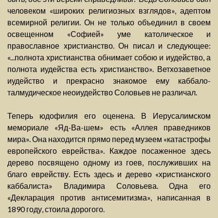
человеком «широких религиозных взглядов», адептом
всемирной религии. Он не только объединил в своем
освещенном «Софией» уме католическое и
православное христианство. Он писал и следующее:
«...полнота христианства обнимает собою и иудейство, а
полнота иудейства есть христианство». Ветхозаветное
иудейство и прекрасно знакомое ему каббало-
талмудическое неоиудейство Соловьев не различал.
Теперь юдофилия его оценена. В Иерусалимском
мемориале «Яд-Ва-шем» есть «Аллея праведников
мира». Она находится прямо перед музеем «катастрофы
европейского еврейства». Каждое посаженное здесь
дерево посвящено одному из гоев, послуживших на
благо еврейству. Есть здесь и дерево «христианского
каббалиста» Владимира Соловьева. Одна его
«Декларация против антисемитизма», написанная в
1890 году, стоила дорогого.