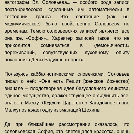
автографы Вл. Соловьева... — особого рода записи
поэта-философа, сделанные им автоматически в
состоянии транса. Это состояние (как бы
медиумическое) было свойственно Соловьеву по
временам. Темою соловьевских записей является все
она же, «София»... Характер записей таков, что не
приходится сомневаться в «демоничности»
переживаний, сопутствующих духовному опыту
поклонника Девы Радужных ворот».
Пользуясь каббалистическими словечками, Соловьев
писал о ней: «Она есть Решит [женское божество]
вначале — плодотворная идея безусловного единства,
единое могущество, долженствующее объединить все;
она есть Малхут (Regnum, Царство)...» Загадочное слово
Малхут означает одну из эманаций Шехины.
Да, при ближайшем рассмотрении оказалось, что
соловьевская София, эта светящаяся красотка, очень