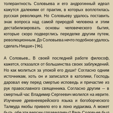
толерантность Соловьева и его андрогинный идеал
кажутся далекими от практик, в которых воплотилась
русская революция. Но Соловьеву удалось поставить
знак вопроса над самой природой человека и этим
дестабилизировать основы человеческого бытия,
которые скоро подверглись переделке другим путем,
революционным. До Соловьева нечто подобное удалось
сделать Ницше» [96].
А Соловьев... В своей последней работе философ,
кажется, отказался от большинства своих заблуждений.
Но как молиться за упокой его души? Согласно одним
источникам, хоть он и записался в католики, Господь
даровал ему перед смертью исповедь и причастие из
рук православного священника. Согласно другим — в
смертный час Владимир Сергеевич молился на иврите.
Изучение древнееврейского языка и богоборческого
Талмуда якобы привело его в лоно иудаизма. А может
быть, обе эти версии справедливы? Ведь Соловьев был