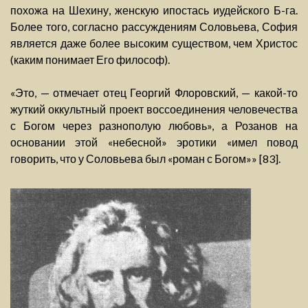
похожа на Шехину, женскую ипостась иудейского Б-га.
Более того, согласно рассуждениям Соловьева, София
является даже более высоким существом, чем Христос
(каким понимает Его философ).
«Это, — отмечает отец Георгий Флоровский, — какой-то
жуткий оккультный проект воссоединения человечества
с Богом через разнополую любовь», а Розанов на
основании этой «небесной» эротики «имел повод
говорить, что у Соловьева был «роман с Богом»» [83].