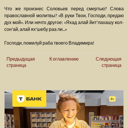
Что же произнес Соловьев перед смертью? Слова
православной молитвы? «В руки Твои, Господи, предаю
дух мой». Или нечто другое: «Яхад алай йит'лахашу кол-
сон'ай, алай ях'шебу раа ли...»
Господи, помилуй раба твоего Владимира!
Предыдущая
К оглавлению
Следующая
страница
страница