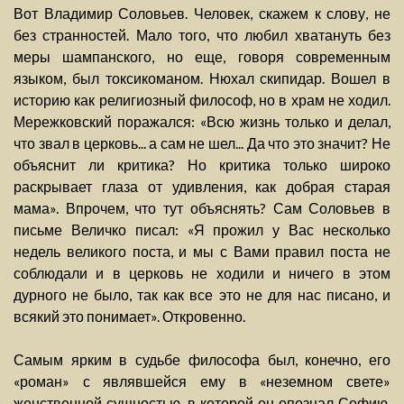
Вот Владимир Соловьев. Человек, скажем к слову, не
без странностей. Мало того, что любил хватануть без
меры шампанского, но еще, говоря современным
языком, был токсикоманом. Нюхал скипидар. Вошел в
историю как религиозный философ, но в храм не ходил.
Мережковский поражался: «Всю жизнь только и делал,
что звал в церковь... а сам не шел... Да что это значит? Не
объяснит ли критика? Но критика только широко
раскрывает глаза от удивления, как добрая старая
мама». Впрочем, что тут объяснять? Сам Соловьев в
письме Величко писал: «Я прожил у Вас несколько
недель великого поста, и мы с Вами правил поста не
соблюдали и в церковь не ходили и ничего в этом
дурного не было, так как все это не для нас писано, и
всякий это понимает». Откровенно.
Самым ярким в судьбе философа был, конечно, его
«роман» с являвшейся ему в «неземном свете»
женственной сущностью, в которой он опознал Софию.