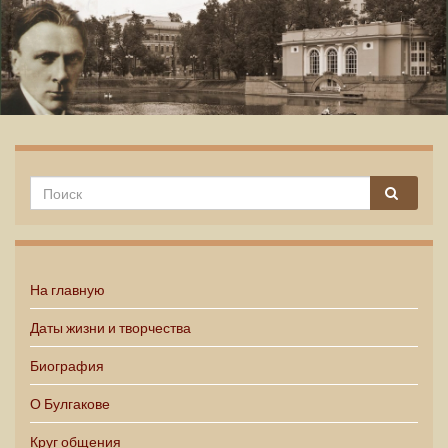
Михаил Булгаков
На главную
Даты жизни и творчества
Биография
О Булгакове
Круг общения