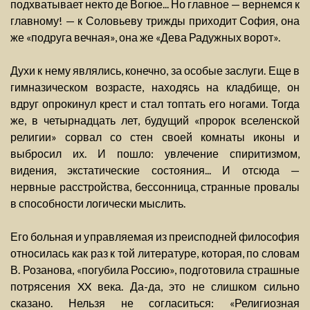
подхватывает некто де Вогюе... Но главное — вернемся к
главному! — к Соловьеву трижды приходит София, она
же «подруга вечная», она же «Дева Радужных ворот».
Духи к нему являлись, конечно, за особые заслуги. Еще в
гимназическом возрасте, находясь на кладбище, он
вдруг опрокинул крест и стал топтать его ногами. Тогда
же, в четырнадцать лет, будущий «пророк вселенской
религии» сорвал со стен своей комнаты иконы и
выбросил их. И пошло: увлечение спиритизмом,
видения, экстатические состояния... И отсюда —
нервные расстройства, бессонница, странные провалы
в способности логически мыслить.
Его больная и управляемая из преисподней философия
относилась как раз к той литературе, которая, по словам
В. Розанова, «погубила Россию», подготовила страшные
потрясения XX века. Да-да, это не слишком сильно
сказано. Нельзя не согласиться: «Религиозная