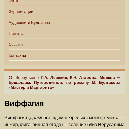
Фото
Экранизации
Аудиокниги Булгакова
Память
Ссылки
Контакты
Вернуться к
Г.А. Лесскис, К.Н. Атарова. Москва —
Ершалаим: Путеводитель по роману М. Булгакова
«Мастер и Маргарита»
Виффагия
Виффагия (
арамейск.
«дом незрелых смокв»; смоква —
инжир, фига, винная ягода) — селение близ Иерусалима