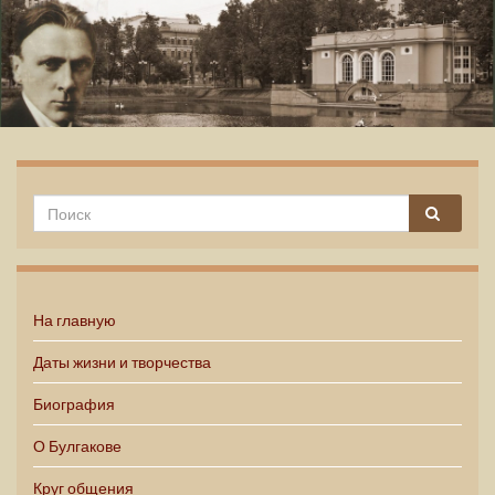
Михаил Булгаков
На главную
Даты жизни и творчества
Биография
О Булгакове
Круг общения