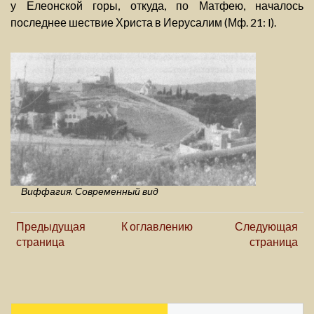
у Елеонской горы, откуда, по Матфею, началось
последнее шествие Христа в Иерусалим (Мф. 21: l).
Виффагия. Современный вид
Предыдущая
К оглавлению
Следующая
страница
страница