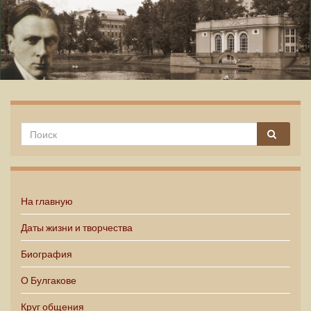
Михаил Булгаков
На главную
Даты жизни и творчества
Биография
О Булгакове
Круг общения