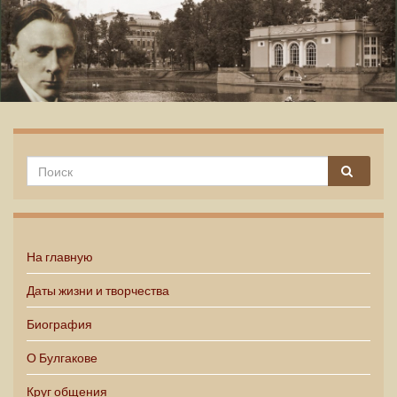
Михаил Булгаков
На главную
Даты жизни и творчества
Биография
О Булгакове
Круг общения