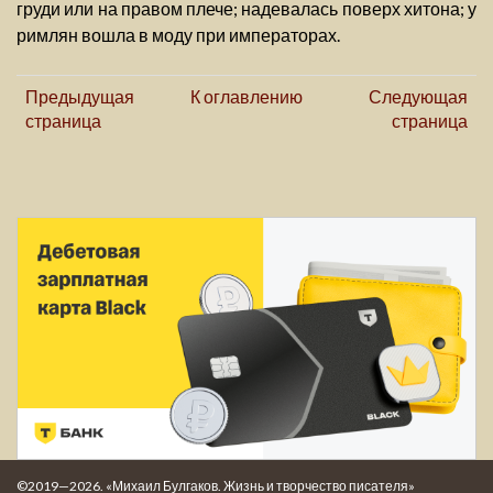
груди или на правом плече; надевалась поверх хитона; у
римлян вошла в моду при императорах.
Предыдущая
К оглавлению
Следующая
страница
страница
©2019—2026. «Михаил Булгаков. Жизнь и творчество писателя»