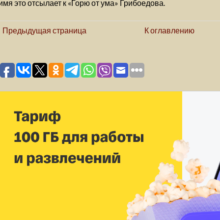
имя это отсылает к «Горю от ума» Грибоедова.
Предыдущая страница
К оглавлению