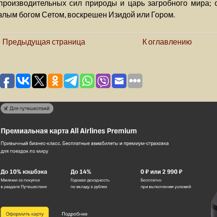
производительных сил природы и царь загробного мира; о
злым богом Сетом, воскрешен Изидой или Гором.
Предыдущая страница
К оглавлению