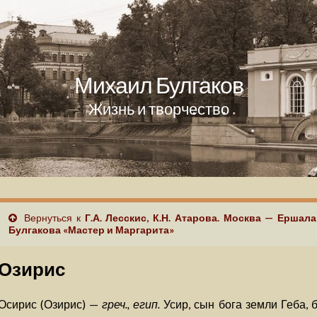
Михаил Булгаков
Жизнь и творчество
Вернуться к
Г.А. Лесскис, К.Н. Атарова. Москва — Ершал
Булгакова «Мастер и Маргарита»
Озирис
Осирис (Озирис) —
греч., егип.
Усир, сын бога земли Геба, 