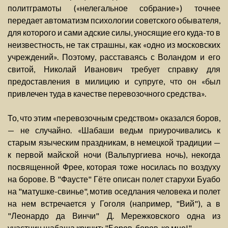
политграмоты («нелегальное собрание») точнее
передает автоматизм психологии советского обывателя,
для которого и сами адские силы, уносящие его куда-то в
неизвестность, не так страшны, как «одно из московских
учреждений». Поэтому, расставаясь с Воландом и его
свитой, Николай Иванович требует справку для
предоставления в милицию и супруге, что он «был
привлечен туда в качестве перевозочного средства».
То, что этим «перевозочным средством» оказался боров,
— не случайно. «Шабаши ведьм приурочивались к
старым языческим праздникам, в немецкой традиции —
к первой майской ночи (Вальпургиева ночь), некогда
посвященной Фрее, которая тоже носилась по воздуху
на борове. В "Фаусте" Гёте описан полет старухи Буабо
на "матушке-свинье", мотив оседлания человека и полет
на нем встречается у Гоголя (например, "Вий"), а в
"Леонардо да Винчи" Д. Мережковского одна из
участниц шабаша кричит: "Боров, боров, ко мне!"