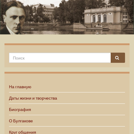
Михаил Булгаков
На главную
Даты жизни и творчества
Биография
О Булгакове
Круг общения