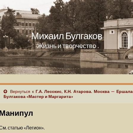
Михаил Булгаков
Жизнь и творчество
Вернуться к
Г.А. Лесскис, К.Н. Атарова. Москва — Ершал
Булгакова «Мастер и Маргарита»
Манипул
См. статью «Легион».