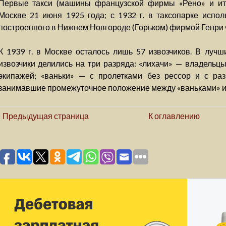
Первые такси (машины французской фирмы «Рено» и ита
Москве 21 июня 1925 года; с 1932 г. в таксопарке испол
построенного в Нижнем Новгороде (Горьком) фирмой Генри 
К 1939 г. в Москве осталось лишь 57 извозчиков. В луч
извозчики делились на три разряда: «лихачи» — владель
экипажей; «ваньки» — с пролетками без рессор и с ра
занимавшие промежуточное положение между «ваньками» и
Предыдущая страница
К оглавлению