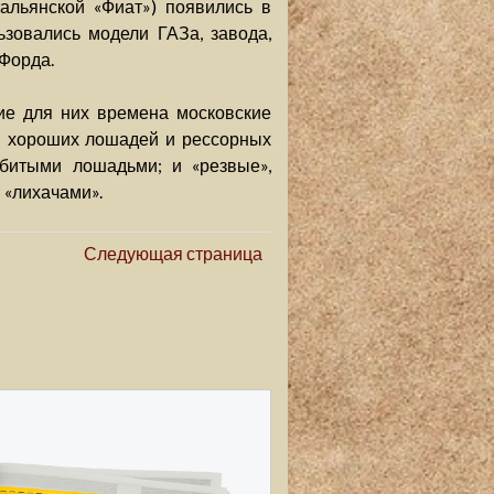
льянской «Фиат») появились в
ьзовались модели ГАЗа, завода,
Форда.
шие для них времена московские
цы хороших лошадей и рессорных
збитыми лошадьми; и «резвые»,
 «лихачами».
Следующая страница