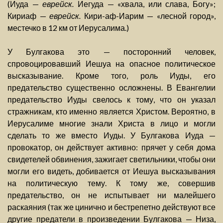
(Иуда —
еврейск.
Иегуда — «хвала, или слава, Богу»;
Кириаф —
еврейск.
Кири-аф-Иарим — «лесной город»,
местечко в 12 км от Иерусалима.)
У Булгакова это — посторонний человек,
спровоцировавший Иешуа на опасное политическое
высказывание. Кроме того, роль Иуды, его
предательство существенно осложнены. В Евангелии
предательство Иуды свелось к тому, что он указал
стражникам, кто именно является Христом. Вероятно, в
Иерусалиме многие знали Христа в лицо и могли
сделать то же вместо Иуды. У Булгакова Иуда —
провокатор, он действует активно: прячет у себя дома
свидетелей обвинения, зажигает светильники, чтобы они
могли его видеть, добивается от Иешуа высказывания
на политическую тему. К тому же, совершив
предательство, он не испытывает ни малейшего
раскаяния (так же цинично и бестрепетно действуют все
другие предатели в произведении Булгакова — Низа,