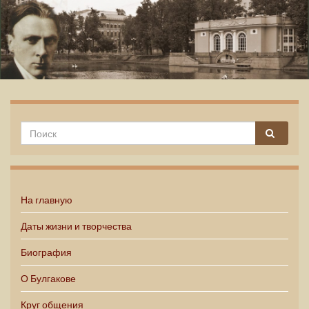
Михаил Булгаков
На главную
Даты жизни и творчества
Биография
О Булгакове
Круг общения