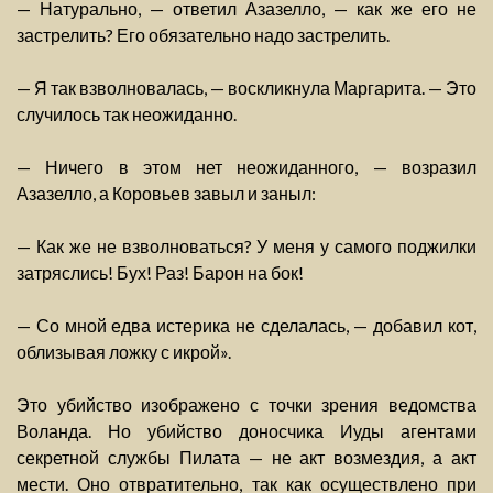
— Натурально, — ответил Азазелло, — как же его не
застрелить? Его обязательно надо застрелить.
— Я так взволновалась, — воскликнула Маргарита. — Это
случилось так неожиданно.
— Ничего в этом нет неожиданного, — возразил
Азазелло, а Коровьев завыл и заныл:
— Как же не взволноваться? У меня у самого поджилки
затряслись! Бух! Раз! Барон на бок!
— Со мной едва истерика не сделалась, — добавил кот,
облизывая ложку с икрой».
Это убийство изображено с точки зрения ведомства
Воланда. Но убийство доносчика Иуды агентами
секретной службы Пилата — не акт возмездия, а акт
мести. Оно отвратительно, так как осуществлено при