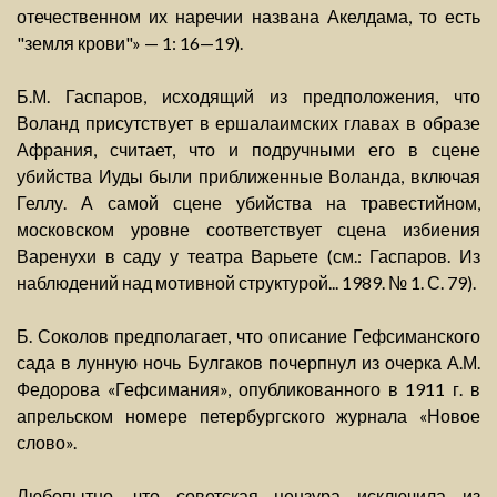
отечественном их наречии названа Акелдама, то есть
"земля крови"» — 1: 16—19).
Б.М. Гаспаров, исходящий из предположения, что
Воланд присутствует в ершалаимских главах в образе
Афрания, считает, что и подручными его в сцене
убийства Иуды были приближенные Воланда, включая
Геллу. А самой сцене убийства на травестийном,
московском уровне соответствует сцена избиения
Варенухи в саду у театра Варьете (см.: Гаспаров. Из
наблюдений над мотивной структурой... 1989. № 1. С. 79).
Б. Соколов предполагает, что описание Гефсиманского
сада в лунную ночь Булгаков почерпнул из очерка А.М.
Федорова «Гефсимания», опубликованного в 1911 г. в
апрельском номере петербургского журнала «Новое
слово».
Любопытно, что советская цензура исключила из