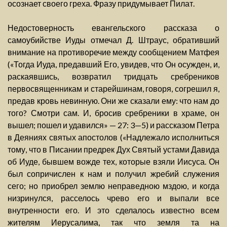
осознает своего греха. Фразу придумывает Пилат.
Недостоверность евангельского рассказа о
самоубийстве Иуды отмечал Д. Штраус, обративший
внимание на противоречие между сообщением Матфея
(«Тогда Иуда, предавший Его, увидев, что Он осужден, и,
раскаявшись, возвратил тридцать сребреников
первосвященникам и старейшинам, говоря, согрешил я,
предав кровь невинную. Они же сказали ему: что нам до
того? Смотри сам. И, бросив сребреники в храме, он
вышел; пошел и удавился» — 27: 3—5) и рассказом Петра
в Деяниях святых апостолов («Надлежало исполниться
тому, что в Писании предрек Дух Святый устами Давида
об Иуде, бывшем вожде тех, которые взяли Иисуса. Он
был сопричислен к нам и получил жребий служения
сего; но приобрел землю неправедною мздою, и когда
низринулся, расселось чрево его и выпали все
внутренности его. И это сделалось известно всем
жителям Иерусалима, так что земля та на