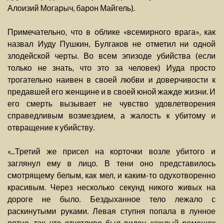
Алоизий Могарыч, барон Майгель).
Примечательно, что в облике «всемирного врага», как
назвал Иуду Пушкин, Булгаков не отметил ни одной
злодейской черты. Во всем эпизоде убийства (если
только не знать, что это за человек) Иуда просто
трогательно наивен в своей любви и доверчивости к
предавшей его женщине и в своей юной жажде жизни. И
его смерть вызывает не чувство удовлетворения
справедливым возмездием, а жалость к убитому и
отвращение к убийству.
«...Третий же присел на корточки возле убитого и
заглянул ему в лицо. В тени оно представилось
смотрящему белым, как мел, и каким-то одухотворенно
красивым. Через несколько секунд никого живых на
дороге не было. Бездыханное тело лежало с
раскинутыми руками. Левая ступня попала в лунное
пятно, так что отчетливо был виден каждый ремешок