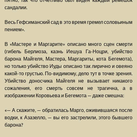
сандалии.
Весь Гефсиманский сад в это время гремел соловьиным
пением».
В «Мастере и Маргарите» описано много сцен смерти
(гибель Берлиоза, казнь Иешуа Га-Ноцри, убийство
барона Майгеля, Мастера, Маргариты, кота Бегемота),
но только убийство Иуды описано так лирично и овеяно
какой-то грустью. По-видимому, дело тут в точке зрения.
Убийство доносчика Майгеля не вызывает никакого
сожаления, его смерть совсем не трагична, а в
изображении Коровьева и Бегемота — даже смешна:
«— А скажите, — обратилась Марго, оживившаяся после
водки, к Азазелло, — вы его застрелили, этого бывшего
барона?