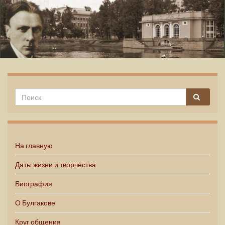
Михаил Булгаков
На главную
Даты жизни и творчества
Биография
О Булгакове
Круг общения