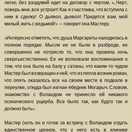
легко, без раздумий идет на договор с чертом. «...Черт,
поверь мне, все устроит! Как я счастлива, что вступила с
ним в сделку! О дьявол, дьявол! Придется вам, мой
милый, жить с ведьмой!» — говорит она Мастеру.
«Интересно отметить, что душа Маргариты находилась в
полном порядке. Мысли ее не были в разброде, ее
совершенно не потрясло то, что она провела ночь
сверхъестественно. Ее не волновали воспоминания о
том, что она была на балу у сатаны, что каким-то чудом
Мастер был возвращен к ней, что из пепла возник роман,
что опять оказалось все на своем месте в подвале в
переулке, откуда был изгнан ябедник Могарыч. Словом,
знакомство с Воландом не принесло ей никакого
психического ущерба. Все было так, как будто так и
должно быть».
Мастер (хоть он и готов за встречу с Воландом отдать
единственное ценное, что у него есть в клинике