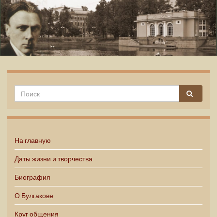
Михаил Булгаков
На главную
Даты жизни и творчества
Биография
О Булгакове
Круг общения