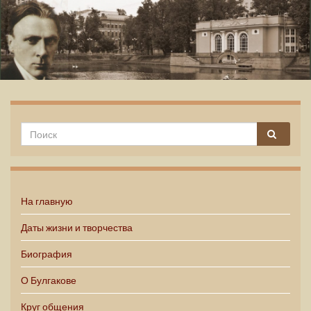
Михаил Булгаков
На главную
Даты жизни и творчества
Биография
О Булгакове
Круг общения