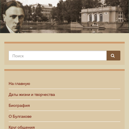
Михаил Булгаков
На главную
Даты жизни и творчества
Биография
О Булгакове
Круг общения