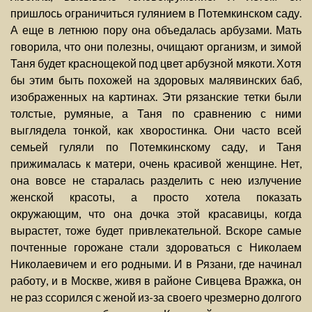
пришлось ограничиться гулянием в Потемкинском саду.
А еще в летнюю пору она объедалась арбузами. Мать
говорила, что они полезны, очищают организм, и зимой
Таня будет краснощекой под цвет арбузной мякоти. Хотя
бы этим быть похожей на здоровых малявинских баб,
изображенных на картинах. Эти рязанские тетки были
толстые, румяные, а Таня по сравнению с ними
выглядела тонкой, как хворостинка. Они часто всей
семьей гуляли по Потемкинскому саду, и Таня
прижималась к матери, очень красивой женщине. Нет,
она вовсе не старалась разделить с нею излучение
женской красоты, а просто хотела показать
окружающим, что она дочка этой красавицы, когда
вырастет, тоже будет привлекательной. Вскоре самые
почтенные горожане стали здороваться с Николаем
Николаевичем и его родными. И в Рязани, где начинал
работу, и в Москве, живя в районе Сивцева Вражка, он
не раз ссорился с женой из-за своего чрезмерно долгого