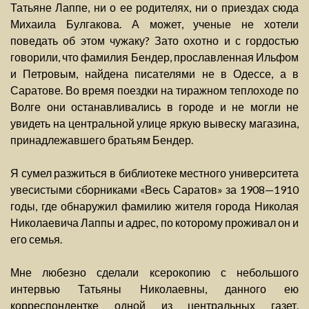
Татьяне Лаппе, ни о ее родителях, ни о приездах сюда
Михаила Булгакова. А может, ученые не хотели
поведать об этом чужаку? Зато охотно и с гордостью
говорили, что фамилия Бендер, прославленная Ильфом
и Петровым, найдена писателями не в Одессе, а в
Саратове. Во время поездки на тиражном теплоходе по
Волге они останавливались в городе и не могли не
увидеть на центральной улице яркую вывеску магазина,
принадлежавшего братьям Бендер.
Я сумел разжиться в библиотеке местного университета
увесистыми сборниками «Весь Саратов» за 1908—1910
годы, где обнаружил фамилию жителя города Николая
Николаевича Лаппы и адрес, по которому проживал он и
его семья.
Мне любезно сделали ксерокопию с небольшого
интервью Татьяны Николаевны, данного ею
корреспондентке одной из центральных газет.