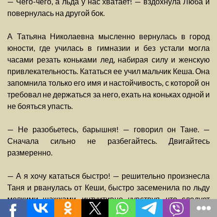
— Чего-чего, а льда у нас хватает! — вздохнула Люба и
повернулась на другой бок.
А Татьяна Николаевна мысленно вернулась в город
юности, где училась в гимназии и без устали могла
часами резать коньками лед, набирая силу и женскую
привлекательность. Кататься ее учил мальчик Кеша. Она
запомнила только его имя и настойчивость, с которой он
требовал не держаться за него, ехать на коньках одной и
не бояться упасть.
— Не разобьетесь, барышня! — говорил он Тане. —
Сначала сильно не разбегайтесь. Двигайтесь
размеренно.
— А я хочу кататься быстро! — решительно произнесла
Таня и рванулась от Кеши, быстро засеменила по льду
мелкими шажками, интуитивно чувствуя, что следует
кататься более плавно, едва не упала и испугалась,