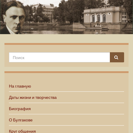
Михаил Булгаков
На главную
Даты жизни и творчества
Биография
О Булгакове
Круг общения