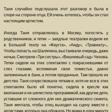
Таня случайно подслушала этот разговор и была в
споре на стороне отца. Ей очень хотелось, чтобы он стал
настоящим артистом.
Иногда Таня отправлялась в Москву, погостить у
родственников, и тетки — заядлые театралки водили ее
в Большой театр на «Фауста», «Аиду», «Травиату»...
Чтобы попасть на Шаляпина, выстаивали очередь, даже
ночью. Смотрели «Три сестры», «Вишневый сад» Чехова.
Тетки сидели на этих спектаклях с покрасневшими от
слез глазами, вспоминая свои поместья, давно
заложенные в банк, а потом проданные. Там прошло их
детство. Таня сочувствовала теткам и, хотя не все в этих
спектаклях было ей понятно, сидела в кресле как
вкопанная и не шелестела программкой, как другие дети,
уставшие от сложного для них драматического сюжета.
Таня мечтала, чтобы отец выходил на сцену вместе с
артистами, которых она обожала. Но мама в одну минуту