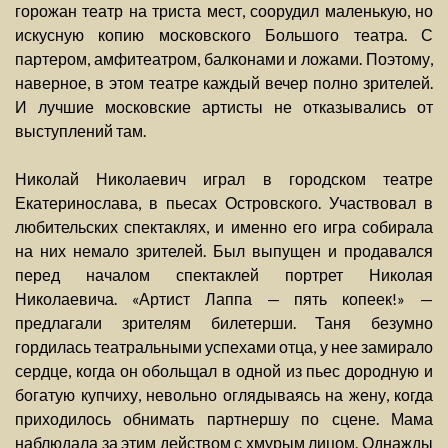
горожан театр на триста мест, соорудил маленькую, но
искусную копию московского Большого театра. С
партером, амфитеатром, балконами и ложами. Поэтому,
наверное, в этом театре каждый вечер полно зрителей.
И лучшие московские артисты не отказывались от
выступлений там.
Николай Николаевич играл в городском театре
Екатеринослава, в пьесах Островского. Участвовал в
любительских спектаклях, и именно его игра собирала
на них немало зрителей. Был выпущен и продавался
перед началом спектаклей портрет Николая
Николаевича. «Артист Лаппа — пять копеек!» —
предлагали зрителям билетерши. Таня безумно
гордилась театральными успехами отца, у нее замирало
сердце, когда он обольщал в одной из пьес дородную и
богатую купчиху, невольно оглядываясь на жену, когда
приходилось обнимать партнершу по сцене. Мама
наблюдала за этим действом с хмурым лицом. Однажды