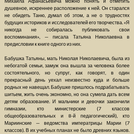
Михаила Афанасьевича можно понять и отметить
душевное, искреннее расположение к ней. Он старался
не обидеть Таню, думал об этом, а не о трудностях
будущих историков и исследователей его творчества. «Я
никогда не собиралась публиковать свои
воспоминания», — писала Татьяна Николаевна в
предисловии к книге одного из них.
Бабушка Татьяны, мать Николая Николаевича, была из
небогатой семьи, замуж она вышла за человека более
состоятельного, но супруг, как говорят, в один
прекрасный день уехал неизвестно куда и больше
родных не навещал. Бабушке пришлось подрабатывать
шитьем, жить очень экономно, но она сумела дать всем
детям образование. И мальчики и девочки закончили
гимназии, кто министерские (7 классов
общеобразовательных и 8-й педагогический), кто
Мариинские — ведомства императрицы Марии (7
классов). В их учебных планах не было древних языков.