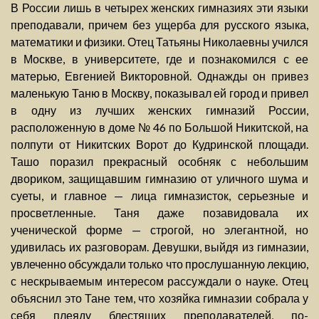
В России лишь в четырех женских гимназиях эти языки
преподавали, причем без ущерба для русского языка,
математики и физики. Отец Татьяны Николаевны учился
в Москве, в университете, где и познакомился с ее
матерью, Евгенией Викторовной. Однажды он привез
маленькую Таню в Москву, показывал ей город и привел
в одну из лучших женских гимназий России,
расположенную в доме № 46 по Большой Никитской, на
полпути от Никитских Ворот до Кудринской площади.
Ташо поразил прекрасный особняк с небольшим
двориком, защищавшим гимназию от уличного шума и
суеты, и главное — лица гимназисток, серьезные и
просветленные. Таня даже позавидовала их
ученической форме — строгой, но элегантной, но
удивилась их разговорам. Девушки, выйдя из гимназии,
увлеченно обсуждали только что прослушанную лекцию,
с нескрываемым интересом рассуждали о науке. Отец
объяснил это Тане тем, что хозяйка гимназии собрала у
себя плеяду блестящих преподавателей, по-