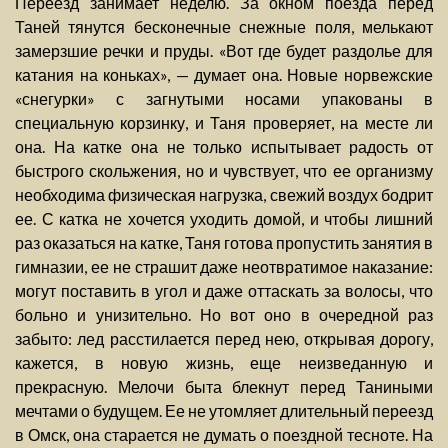
Переезд занимает неделю. За окном поезда перед
Таней тянутся бесконечные снежные поля, мелькают
замерзшие речки и пруды. «Вот где будет раздолье для
катания на коньках», — думает она. Новые норвежские
«снегурки» с загнутыми носами упакованы в
специальную корзинку, и Таня проверяет, на месте ли
она. На катке она не только испытывает радость от
быстрого скольжения, но и чувствует, что ее организму
необходима физическая нагрузка, свежий воздух бодрит
ее. С катка не хочется уходить домой, и чтобы лишний
раз оказаться на катке, Таня готова пропустить занятия в
гимназии, ее не страшит даже неотвратимое наказание:
могут поставить в угол и даже оттаскать за волосы, что
больно и унизительно. Но вот оно в очередной раз
забыто: лед расстилается перед нею, открывая дорогу,
кажется, в новую жизнь, еще неизведанную и
прекрасную. Мелочи быта блекнут перед Таниными
мечтами о будущем. Ее не утомляет длительный переезд
в Омск, она старается не думать о поездной тесноте. На