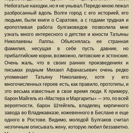
Небогатые находки, но я не унывал. Передо мною лежал
разбросанный вдоль Волги город с его историей, его
людьми, были книги о Саратове, а с годами трудная и
кропотливая работа булгаковедов позволила мне
узнать много интересного о детстве и юности Татьяны
Николаевны Лаппы. Объяснялась ее странная
фамилия, несущая в себе пусть давние, но
прибалтийские корни, возможно, литовские и эстонские.
Очень жаль, что в своих ранних произведениях и
письмах родным Михаил Афанасьевич очень редко
упоминает Татьяну Николаевну, хотя у его
многочисленных героев есть, как правило, прототипы, и
это весьма известные в свое время люди. К примеру,
барон Майгель из «Мастера и Маргариты» — это, по всей
вероятности, барон Штейгель, владелец кирпичного
завода во Владикавказе, кожевенного в Беслане и еще
одного в Ростове. Видимо, молодой Булгаков считал
неэтичным описывать жену, которую любил беззаветно.