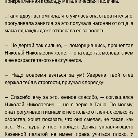
прикрепленная к фасаду металлическая табличка.
...Таня вдруг вспомнила, что училась она отвратительно,
прогуливала занятия, за это получала нагоняи от отца, а
мама однажды даже оттаскала ее за волосы.
— Не дергай так сильно, — поморщившись, прошептал
Николай Николаевич жене, — она еще так молода, с кем
в ее возрасте такого не случается.
— Надо вовремя взяться за ум! Уверена, твой отец
держал тебя в строгости, приучал к порядку!
— Спасибо ему за это, вечное спасибо, — соглашался
Николай Николаевич, — но я верю в Таню. По-моему,
она прогуливает гимназию не столько от лени, сколько из
озорства, хочет показать, что она смелая, не такая, как
все. Эта дурь у нее пройдет. Дочка управляющего
Казенной палатой не имеет права учиться плохо. У