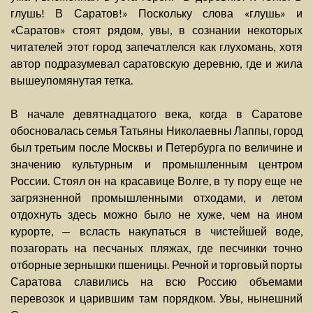
глушь! В Саратов!» Поскольку слова «глушь» и
«Саратов» стоят рядом, увы, в сознании некоторых
читателей этот город запечатлелся как глухомань, хотя
автор подразумевал саратовскую деревню, где и жила
вышеупомянутая тетка.
В начале девятнадцатого века, когда в Саратове
обосновалась семья Татьяны Николаевны Лаппы, город
был третьим после Москвы и Петербурга по величине и
значению культурным и промышленным центром
России. Стоял он на красавице Волге, в ту пору еще не
загрязненной промышленными отходами, и летом
отдохнуть здесь можно было не хуже, чем на ином
курорте, — всласть накупаться в чистейшей воде,
позагорать на песчаных пляжах, где песчинки точно
отборные зернышки пшеницы. Речной и торговый порты
Саратова славились на всю Россию объемами
перевозок и царившим там порядком. Увы, нынешний