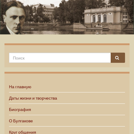
Михаил Булгаков
На главную
Даты жизни и творчества
Биография
О Булгакове
Круг общения