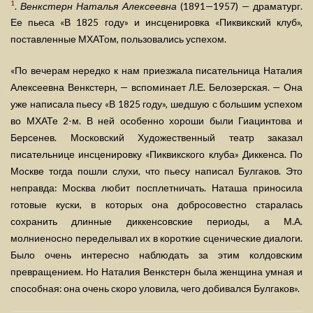
1
.
Венкстерн Наталья Алексеевна
(1891—1957) — драматург.
Ее пьеса «В 1825 году» и инсценировка «Пиквикский клуб»,
поставленные МХАТом, пользовались успехом.
«По вечерам нередко к нам приезжала писательница Наталия
Алексеевна Венкстерн, — вспоминает Л.Е. Белозерская. — Она
уже написала пьесу «В 1825 году», шедшую с большим успехом
во МХАТе 2-м. В ней особенно хороши были Гиацинтова и
Берсенев. Московский Художественный театр заказал
писательнице инсценировку «Пиквикского клуба» Диккенса. По
Москве тогда пошли слухи, что пьесу написал Булгаков. Это
неправда: Москва любит посплетничать. Наташа приносила
готовые куски, в которых она добросовестно старалась
сохранить длинные диккенсовские периоды, а М.А.
молниеносно переделывал их в короткие сценические диалоги.
Было очень интересно наблюдать за этим колдовским
превращением. Но Наталия Венкстерн была женщина умная и
способная: она очень скоро уловила, чего добивался Булгаков».