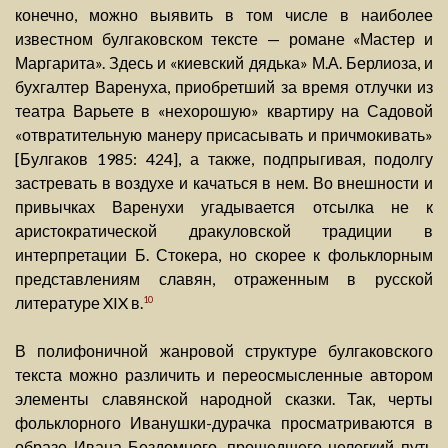
конечно, можно выявить в том числе в наиболее
известном булгаковском тексте — романе «Мастер и
Маргарита». Здесь и «киевский дядька» М.А. Берлиоза, и
бухгалтер Варенуха, приобретший за время отлучки из
театра Варьете в «нехорошую» квартиру на Садовой
«отвратительную манеру присасывать и причмокивать»
[Булгаков 1985: 424], а также, подпрыгивая, подолгу
застревать в воздухе и качаться в нем. Во внешности и
привычках Варенухи угадывается отсылка не к
аристократической дракуловской традиции в
интерпретации Б. Стокера, но скорее к фольклорным
представлениям славян, отраженным в русской
литературе XIX в.
10
В полифоничной жанровой структуре булгаковского
текста можно различить и переосмысленные автором
элементы славянской народной сказки. Так, черты
фольклорного Иванушки-дурачка просматриваются в
образе Ивана Бездомного, прошедшего нелегкий путь