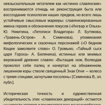
невзыскательным читателем как «истинно славянские»
воспринимаются отнюдь не реконструкция быта или
воссоздание психологии наших предков, но всего лишь
устойчивые смысловые маркеры: славянизированные
имена героев и обозначения локусов («Ингвар и Ольха»
Ю. Никитина, «Летописи Владигора» Л. Бутякова,
«Травень-Остров» А. Семенова), упоминания
мифологических и сказочных персонажей («О бедном
Кощее замолвите слово» О. Громыко, «Тайный сыск
царя Гороха» А. Белянина), истинных или мнимых
верований древних славян: «Вытащив нож, Волкодав
проколол себе палец и начертал на обнаженном,
лишенном коры стволе священный Знак Огня — колесо
с тремя спицами, загнутыми посолонь» [Семенова В., эл.
публ.].
Историческая точность и художественная
убедительность этих «славянских декораций» остаются
на совести авторов и понимаются весьма разнообразно.