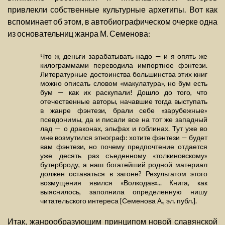
привлекли собственные культурные архетипы. Вот как
вспоминает об этом, в автобиографическом очерке одна
из основательниц жанра М. Семенова:
Что ж, деньги зарабатывать надо — и я опять же
килограммами переводила импортное фэнтези.
Литературные достоинства большинства этих книг
можно описать словом «макулатура», но бум есть
бум — как их раскупали! Дошло до того, что
отечественные авторы, начавшие тогда выступать
в жанре фэнтези, брали себе «зарубежные»
псевдонимы, да и писали все на тот же западный
лад — о драконах, эльфах и гоблинах. Тут уже во
мне возмутился этнограф: хотите фэнтези — будет
вам фэнтези, но почему предпочтение отдается
уже десять раз съеденному «толкиновскому»
бутерброду, а наш богатейший родной материал
должен оставаться в загоне? Результатом этого
возмущения явился «Волкодав»... Книга, как
выяснилось, заполнила определенную нишу
читательского интереса [Семенова А., эл. публ.].
Итак, жанрообразующим принципом новой славянской