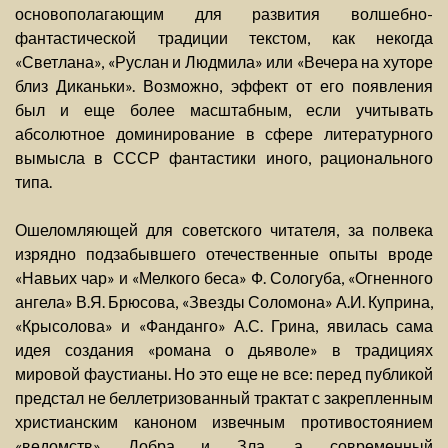
основополагающим для развития волшебно-
фантастической традиции текстом, как некогда
«Светлана», «Руслан и Людмила» или «Вечера на хуторе
близ Диканьки». Возможно, эффект от его появления
был и еще более масштабным, если учитывать
абсолютное доминирование в сфере литературного
вымысла в СССР фантастики иного, рационального
типа.
Ошеломляющей для советского читателя, за полвека
изрядно подзабывшего отечественные опыты вроде
«Навьих чар» и «Мелкого беса» Ф. Сологуба, «Огненного
ангела» В.Я. Брюсова, «Звезды Соломона» А.И. Куприна,
«Крысолова» и «Фанданго» А.С. Грина, явилась сама
идея создания «романа о дьяволе» в традициях
мировой фаустианы. Но это еще не все: перед публикой
предстал не беллетризованный трактат с закрепленным
христианским каноном извечным противостоянием
«ведомств» Добра и Зла, а современный