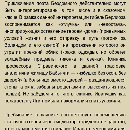
Приключения поэта Бездомного действительно могут
быть интерпретированы в том числе и в сказочном
ключе. В рамках данной интерпретации гибель Берлиоза
воспринимается как «отлучка» или «недостача»,
инспирирующая оставление героем «дома» (привычных
условий жизни) и его отправку в путь (погоня за
Воландом и его свитой), на протяжении которого он
утратит прежний облик (кража одежды), но обретет
волшебные предметы (иконка и свечка). Клиника
профессора Стравинского в данной трактовке
аналогична жилищу Бабы-яги — «избушке без окон, без
дверей» (в больнице вместо дверей — раздвигающиеся
стены, а окна забраны решетками и выскочить из них
нельзя). Не забудем и то, что в клинике Иванушку, как
полагается у Яги, помыли, накормили и спать уложили.
Пребывание в клинике соответствует перемещению
сказочного героя через медиатор в тридевятое царство,
то есть мир смерти (свидание Ивана с умершими для