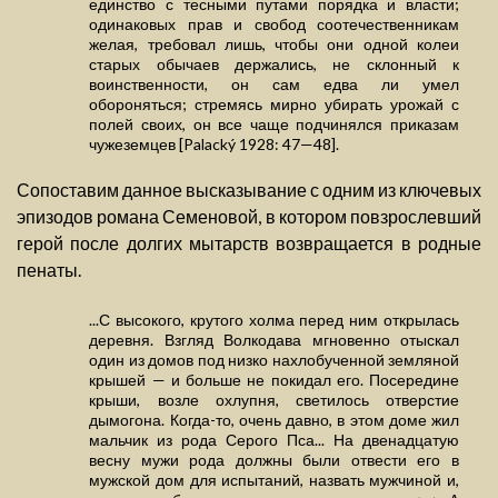
единство с тесными путами порядка и власти;
одинаковых прав и свобод соотечественникам
желая, требовал лишь, чтобы они одной колеи
старых обычаев держались, не склонный к
воинственности, он сам едва ли умел
обороняться; стремясь мирно убирать урожай с
полей своих, он все чаще подчинялся приказам
чужеземцев [Palacký 1928: 47—48].
Сопоставим данное высказывание с одним из ключевых
эпизодов романа Семеновой, в котором повзрослевший
герой после долгих мытарств возвращается в родные
пенаты.
...С высокого, крутого холма перед ним открылась
деревня. Взгляд Волкодава мгновенно отыскал
один из домов под низко нахлобученной земляной
крышей — и больше не покидал его. Посередине
крыши, возле охлупня, светилось отверстие
дымогона. Когда-то, очень давно, в этом доме жил
мальчик из рода Серого Пса... На двенадцатую
весну мужи рода должны были отвести его в
мужской дом для испытаний, назвать мужчиной и,