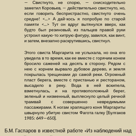
— Свистнуто, не спорю, — снисходительно
заметил Коровьев, — действительно свистнуто, но,
если говорить беспристрастно, свистнуто очень
средне! <...> А дай-кось я попробую по старой
памяти <...> Тут он вдруг вытянулся вверх, как
будто был резиновый, из пальцев правой руки
устроил какую-то хитрую фигуру, завился, как винт,
и затем, внезапно раскрутившись, свистнул.
Этого свиста Маргарита не услыхала, но она его
увидела в то время, как ее вместе с горячим конем
бросило саженей на десять в сторону. Рядом с
нею с корнем вырвало дубовое дерево, и земля
покрылась трещинами до самой реки. Огромный
пласт берега, вместе с пристанью и рестораном,
высадило в реку. Вода в ней вскипела,
взметнулась, и на противоположный берег,
зеленый и низменный, выплеснуло целый речной
трамвай с совершенно невредимыми
пассажирами. К ногам храпящего коня Маргариты
швырнуло убитую свистом Фагота галку [Булгаков
1985: 649—650].
Б.М. Гаспаров в известной работе «Из наблюдений над