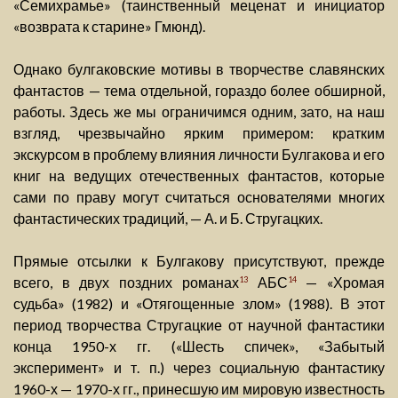
«Семихрамье» (таинственный меценат и инициатор
«возврата к старине» Гмюнд).
Однако булгаковские мотивы в творчестве славянских
фантастов — тема отдельной, гораздо более обширной,
работы. Здесь же мы ограничимся одним, зато, на наш
взгляд, чрезвычайно ярким примером: кратким
экскурсом в проблему влияния личности Булгакова и его
книг на ведущих отечественных фантастов, которые
сами по праву могут считаться основателями многих
фантастических традиций, — А. и Б. Стругацких.
Прямые отсылки к Булгакову присутствуют, прежде
всего, в двух поздних романах
АБС
— «Хромая
13
14
судьба» (1982) и «Отягощенные злом» (1988). В этот
период творчества Стругацкие от научной фантастики
конца 1950-х гг. («Шесть спичек», «Забытый
эксперимент» и т. п.) через социальную фантастику
1960-х — 1970-х гг., принесшую им мировую известность