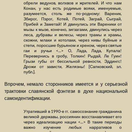
обрели ведунов, волхвов и жрителей. И что нам
Конан, у нас есть родимые вояки, именуемые,
разумеется, столь же по-родному: Вареник,
Збирог, Пэрог, Котей, Потей, Заграй, Сыграй,
Прибей и Заметай! И двинулись эти Вареники от
мызы к мызе, конечно, зигзагами, двинулись через
леса, дубравы и велесы, через трамы и храмы,
скожни, млаки и котолаки, через нивы буйные и
степи, поросшие бурьяном и хреном, через святые
гаи и ручьи <...> О, Лада, Лада, Купала!
Перевернись в гробу, Толкин! Рыдай, Ле Гуин!
Грызи губы от бессильной ревности, Эддингс!
Дрожи от зависти, Желязны! [Сапковский, эл.
публ.].
Впрочем, немало сторонников имеется и у серьезной
трактовки славянской фэнтези в духе национальной
самоидентификации.
Утративший в 1990-е гг. самосознание гражданина
великой державы, россиянин восстанавливает его
через идеализацию нации <...> В такие периоды
важно изучение любых нарративов о