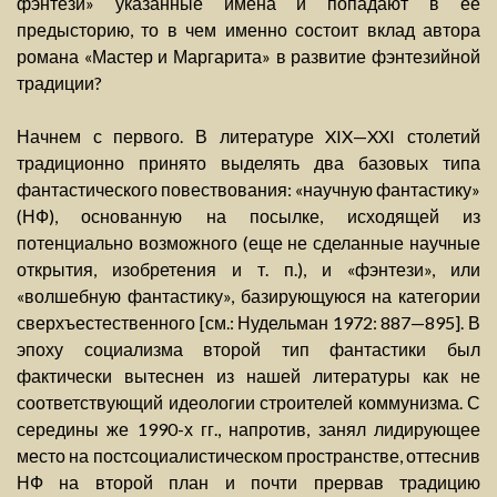
фэнтези» указанные имена и попадают в ее
предысторию, то в чем именно состоит вклад автора
романа «Мастер и Маргарита» в развитие фэнтезийной
традиции?
Начнем с первого. В литературе XIX—XXI столетий
традиционно принято выделять два базовых типа
фантастического повествования: «научную фантастику»
(НФ), основанную на посылке, исходящей из
потенциально возможного (еще не сделанные научные
открытия, изобретения и т. п.), и «фэнтези», или
«волшебную фантастику», базирующуюся на категории
сверхъестественного [см.: Нудельман 1972: 887—895]. В
эпоху социализма второй тип фантастики был
фактически вытеснен из нашей литературы как не
соответствующий идеологии строителей коммунизма. С
середины же 1990-х гг., напротив, занял лидирующее
место на постсоциалистическом пространстве, оттеснив
НФ на второй план и почти прервав традицию