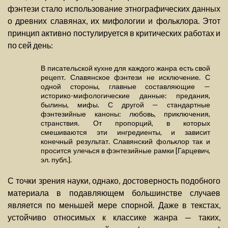
фэнтези стало использование этнографических данных
о древних славянах, их мифологии и фольклора. Этот
принцип активно постулируется в критических работах и
по сей день:
В писательской кухне для каждого жанра есть свой
рецепт. Славянское фэнтези не исключение. С
одной стороны, главные составляющие —
историко-мифологические данные: предания,
былины, мифы. С другой — стандартные
фэнтезийные каноны: любовь, приключения,
странствия. От пропорций, в которых
смешиваются эти ингредиенты, и зависит
конечный результат. Славянский фольклор так и
просится улечься в фэнтезийные рамки [Гарцевич,
эл. публ.].
С точки зрения науки, однако, достоверность подобного
материала в подавляющем большинстве случаев
является по меньшей мере спорной. Даже в текстах,
устойчиво относимых к классике жанра — таких,