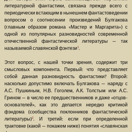
литературной фантастики, связана прежде всего с
периодически встающим в нынешнем фантастоведении
вопросом о соотнесении произведений Булгакова
(главным образом романа «Мастер и Маргарита») с
одной из популярных разновидностей современной
отечественной фантастической литературы — так
называемой славянской фэнтези
.
1
Этот вопрос, с нашей точки зрения, содержит три
смысловых компонента. Первый: что представляет
собой данная разновидность фантастики? Второй:
насколько допустимо включать Булгакова — наряду с
А.С. Пушкиным, Н.В. Гоголем, А.К. Толстым или А.С.
Грином — в число ее предшественников и даже «отцов-
основателей», как это делается нередко критикой
фэндома (сообщества поклонников фантастической
литературы)
. И третий: если при определенной
2
трактовке (какой — покажем ниже) понятия «славянская