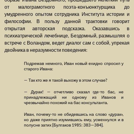
от малограмотного поэта-конъюнктурщика до
умудренного опытом сотрудника Института истории и
философии. В пользу данной трактовки говорит
открытая авторская подсказка. Оказавшись в
психиатрической лечебнице, Бездомный, размышляя о
встрече с Воландом, ведет диалог сам с собой, упрекая
двойника в неразумности поведения:
Подремав немного, Иван новый ехидно спросил у
старого Ивана:
— Так кто же я такой выхожу в этом случае?
— Дурак! — отчетливо сказал где-то бас, не
принадлежащий ни одному из Иванов и
чрезвычайно похожий на бас консультанта.
Иван, почему-то не обидевшись на слово «дурак»,
но даже приятно изумившись ему, усмехнулся и в
полусне затих [Булгаков 1985: 383—384].