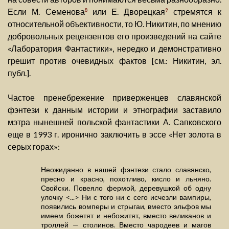
Если М. Семенова
или Е. Дворецкая
стремятся к
8
9
относительной объективности, то Ю. Никитин, по мнению
добровольных рецензентов его произведений на сайте
«Лаборатория Фантастики», нередко и демонстративно
грешит против очевидных фактов [см.: Никитин, эл.
публ.].
Частое пренебрежение приверженцев славянской
фэнтези к данным истории и этнографии заставило
мэтра нынешней польской фантастики А. Сапковского
еще в 1993 г. иронично заключить в эссе «Нет золота в
серых горах»:
Неожиданно в нашей фэнтези стало славянско,
пресно и красно, похотливо, кисло и льняно.
Свойски. Повеяло фермой, деревушкой об одну
улочку <...> Ни с того ни с сего исчезли вампиры,
появились вомперы и стрыгаи, вместо эльфов мы
имеем божетят и небожитят, вместо великанов и
троллей — столинов. Вместо чародеев и магов