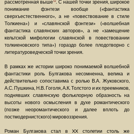
рассмотренная выше
. С нашей точки зрения, широкое
12
понимание фэнтези вообще («фантастика
сверхъестественного», а не «повествование в стиле
Толкиена») и «славянской фэнтези» («волшебная
фантастика славянских авторов», а не «замещение
кельтской мифологии славянской в повествовании
толкиеновского типа») гораздо более плодотворно с
литературоведческой точки зрения.
В рамках же истории широко понимаемой волшебной
фантастики роль Булгакова несомненна, велика и
действительно сопоставима с ролью В.А. Жуковского,
А.С. Пушкина, Н.В. Гоголя, А.К. Толстого и их преемников,
поднявших славянскую фольклорную образность на
высоты нового осмысления в духе романтического
(позже неоромантического и далее вплоть до
постмодернистского) мировоззрения.
Роман Булгакова стал в XX столетии столь же