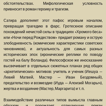
обстоятельствах. Мифологическая условность
привносит в роман героику и трагизм.
Сатира дополняет этот пафос игровым началом,
превращая трагедию в фарс. Гротескное описание
похождений нечистой силы в традициях «Хромого беса»
или «Ночи перед Рождеством» придает роману и острую
злободневность (комические характеристики советских
чиновников), и актуальность для самых разных
исторических эпох (иронические реплики по поводу
гостей на балу Воланда). Философское же иносказание
высвечивает в отдельных сюжетных планах ряд общих
«архетипических» мотивов: учитель и ученик (Иешуа —
Левий Матвей, Мастер — Иван Бездомный),
предательство и возмездие (Иуда — Алоизий Могарыч),
жертва и воздаяние (Мастер, Маргарита) и т. п.
Взаимодействие различных типов вымысла главным
образом и порождает отличающую роман