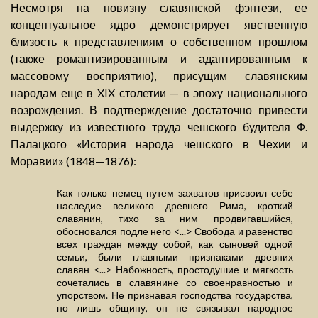
Несмотря на новизну славянской фэнтези, ее
концептуальное ядро демонстрирует явственную
близость к представлениям о собственном прошлом
(также романтизированным и адаптированным к
массовому восприятию), присущим славянским
народам еще в XIX столетии — в эпоху национального
возрождения. В подтверждение достаточно привести
выдержку из известного труда чешского будителя Ф.
Палацкого «История народа чешского в Чехии и
Моравии» (1848—1876):
Как только немец путем захватов присвоил себе
наследие великого древнего Рима, кроткий
славянин, тихо за ним продвигавшийся,
обосновался подле него <...> Свобода и равенство
всех граждан между собой, как сыновей одной
семьи, были главными признаками древних
славян <...> Набожность, простодушие и мягкость
сочетались в славянине со своенравностью и
упорством. Не признавая господства государства,
но лишь общину, он не связывал народное