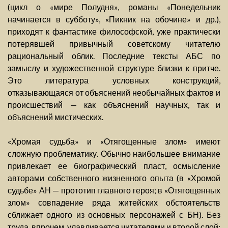
(цикл о «мире Полудня», романы «Понедельник
начинается в субботу», «Пикник на обочине» и др.),
приходят к фантастике философской, уже практически
потерявшей привычный советскому читателю
рациональный облик. Последние тексты АБС по
замыслу и художественной структуре близки к притче.
Это литература условных конструкций,
отказывающаяся от объяснений необычайных фактов и
происшествий — как объяснений научных, так и
объяснений мистических.
«Хромая судьба» и «Отягощенные злом» имеют
сложную проблематику. Обычно наибольшее внимание
привлекает ее биографический пласт, осмысление
авторами собственного жизненного опыта (в «Хромой
судьбе» АН — прототип главного героя; в «Отягощенных
злом» совпадение ряда житейских обстоятельств
сближает одного из основных персонажей с БН). Без
труда, впрочем, улавливается читателями и второй слой: