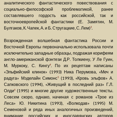
аналитического фантастического повествования с
социально-философской проблематикой, ранее
составлявшего гордость как российской, так и
восточноевропейской фантастики (Е. Замятин, М.
Булгаков, К. Чапек, А. и Б. Стругацкие, С. Лем)
.
3
Возрожденная волшебная фантастика России и
Восточной Европы первоначально использовала почти
исключительно западные образцы, подражая корифеям
англо-американской фэнтези Д.Р. Толкиену, У Ле Гуин,
М. Муркоку, С. Кингу
. По их рецептам написаны
4
«Эльфийский клинок» (1993) Ника Перумова, «Меч и
радуга» Мэделайн Симонс
(1993), «Кровь эльфов» А.
5
Сапковского (1994), «Живущий в последний раз» Г.Л.
Олди
(1995) и многие другие художественные тексты.
6
Совсем скоро, однако, начиная с романов «Трое из
Леса» Ю. Никитина (1993), «Волкодав» (1995) М.
Семеновой и ряда иных аналогичных произведений,
внимание российских и инославянских авторов