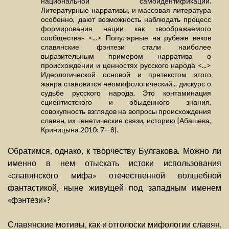
национальной самоидентификации.
Литературные нарративы, и массовая литература
особенно, дают возможность наблюдать процесс
формирования нации как «воображаемого
сообщества» <...> Популярные на рубеже веков
славянские фэнтези стали наиболее
выразительным примером нарратива о
происхождении и ценностях русского народа <...>
Идеологической основой и претекстом этого
жанра становится неомифологический... дискурс о
судьбе русского народа. Это контаминация
сциентистского и обыденного знания,
совокупность взглядов на вопросы происхождения
славян, их генетические связи, историю [Абашева,
Криницына 2010: 7—8].
Обратимся, однако, к творчеству Булгакова. Можно ли
именно в нем отыскать истоки использования
«славянского мифа» отечественной волшебной
фантастикой, ныне живущей под западным именем
«фэнтези»?
Славянские мотивы, как и отголоски мифологии славян,