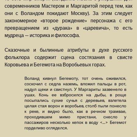
современников Мастером и Маргаритой перед тем, как
они с Воландом покидают Москву). За этим следует
закономерное «второе рождение» персонажа с его
превращением из «дурака» в «царевича», то есть
мудреца — историка и философа.
Сказочные и былинные атрибуты в духе русского
фольклора содержит сцена состязания в свисте
Коровьева и Бегемота на Воробьевых горах.
Воланд кивнул Бегемоту, тот очень оживился,
соскочил с седла наземь, вложил пальцы в рот,
надул щеки и свистнул. У Маргариты зазвенело в
ушах. Конь ее взбросился на дыбы, в роще
посыпались сухие сучья с деревьев, взлетела
целая стая ворон и воробьев, столб пыли понесло
к реке, и видно было, как в речном трамвае,
проходившем мимо пристани, снесло у
пассажиров несколько кепок в воду <...> Бегемот
горделиво огляделся.