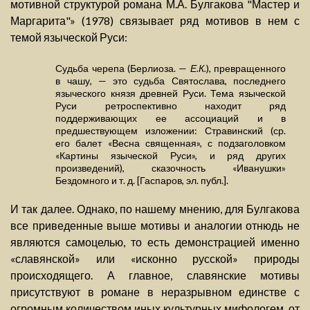
мотивной структурой романа М.А. Булгакова "Мастер и
Маргарита"» (1978) связывает ряд мотивов в нем с
темой языческой Руси:
Судьба черепа (Берлиоза. —
Е.К.
), превращенного
в чашу, — это судьба Святослава, последнего
языческого князя древней Руси. Тема языческой
Руси ретроспективно находит ряд
поддерживающих ее ассоциаций и в
предшествующем изложении: Стравинский (ср.
его балет «Весна священная», с подзаголовком
«Картины языческой Руси», и ряд других
произведений), сказочность «Иванушки»
Бездомного и т. д. [Гаспаров, эл. публ.].
И так далее. Однако, по нашему мнению, для Булгакова
все приведенные выше мотивы и аналогии отнюдь не
являются самоцелью, то есть демонстрацией именно
«славянской» или «исконно русской» природы
происходящего. А главное, славянские мотивы
присутствуют в романе в неразрывном единстве с
огромным количеством иных культурных мифологем, от