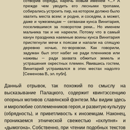
сотворив обряды, наречь новым именем <...> А
прежде чем уводить его лесными тропами,
собирались устроить пир, на котором должно было
хватить места всем: и родне, и соседям, а может,
даже и чужеземцам — сегванам кунса Винитария,
поселившимся за поворотом реки... Но именем
мальчика так и не нарекли. Потому что в самый
канун праздника наемные воины кунса Винитария
пристегнули мечи к поясам и напали на спящую
деревню ночью, по-воровски. Как говорили,
задуман был этот набег не ради пленников или
наживы — ради захвата обжитых земель и
устрашения окрестных племен. Явившись гостем,
Винитарий устраивался в этих местах надолго
[Семенова В., эл. публ].
Данный отрывок, так похожий по смыслу на
высказывание Палацкого, содержит квинтэссенцию
опорных мотивов славянской фэнтези. Мы видим здесь
и миролюбие соплеменников героя, и развитую культуру
(обрядность), и приветливость к иноземцам. Наконец,
проникаемся этнической свежестью «охлупня» и
«дымогона». Собственно, при чтении подобных текстов