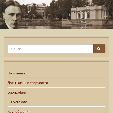
Михаил Булгаков
На главную
Даты жизни и творчества
Биография
О Булгакове
Круг общения