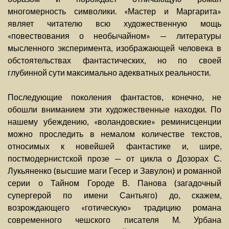
многомерность символики. «Мастер и Маргарита»
являет читателю всю художественную мощь
«повествования о необычайном» — литературы
мысленного эксперимента, изображающей человека в
обстоятельствах фантастических, но по своей
глубинной сути максимально адекватных реальности.
Последующие поколения фантастов, конечно, не
обошли вниманием эти художественные находки. По
нашему убеждению, «воландовские» реминисценции
можно проследить в немалом количестве текстов,
относимых к новейшей фантастике и, шире,
постмодернистской прозе — от цикла о Дозорах С.
Лукьяненко (высшие маги Гесер и Завулон) и романной
серии о Тайном Городе В. Панова (загадочный
супергерой по имени Сантьяго) до, скажем,
возрождающего «готическую» традицию романа
современного чешского писателя М. Урбана