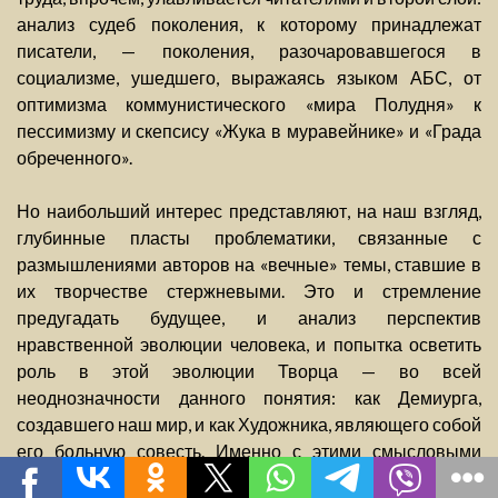
анализ судеб поколения, к которому принадлежат
писатели, — поколения, разочаровавшегося в
социализме, ушедшего, выражаясь языком АБС, от
оптимизма коммунистического «мира Полудня» к
пессимизму и скепсису «Жука в муравейнике» и «Града
обреченного».
Но наибольший интерес представляют, на наш взгляд,
глубинные пласты проблематики, связанные с
размышлениями авторов на «вечные» темы, ставшие в
их творчестве стержневыми. Это и стремление
предугадать будущее, и анализ перспектив
нравственной эволюции человека, и попытка осветить
роль в этой эволюции Творца — во всей
неоднозначности данного понятия: как Демиурга,
создавшего наш мир, и как Художника, являющего собой
его больную совесть. Именно с этими смысловыми
пластами романов связаны, прежде всего, булгаковские