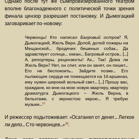
Однако после тут же сымпровизированного театром
вполне благонадежного с политической точки зрения
финала цензор разрешает постановку. И Дымогацкий
заговаривает по-новому:
Червонцы! Кто написал
Багровый остров
? Я,
Дымогацкий, Жюль Верн. Долой, долой пожары на
Мещанской... бродячих бешеных собак... Да
здравствует солнце... океан... Багровый остров... [...]
А, репортеры, рецензенты! Ах... Так! Дома ли
Жюль Верн? Нет, он спит, или он занят, он пишет...
Его не беспокоить... Зайдите позже... Его
пылающее сердце не помещается на 16 аршинах,
ему нужен широкий вольный свет... [...] Прошу вас,
граждане, ко мне на мою новую квартиру, квартиру
драматурга Дымогацкого — Жюль Верна, в
бельэтаже, с зернистою икрою... Я требую
музыки...
25
И режиссер подытоживает: «Осатанел от денег... Легкое
ли дело... Сто червонцев...»
.
26