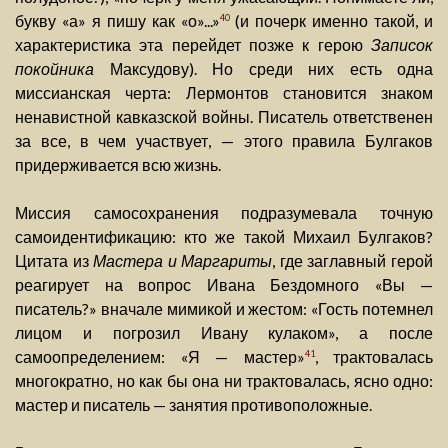
букву «а» я пишу как «о»...»
(и почерк именно такой, и
40
характеристика эта перейдет позже к герою
Записок
покойника
Максудову). Но среди них есть одна
миссианская черта: Лермонтов становится знаком
ненавистной кавказской войны. Писатель ответственен
за все, в чем участвует, — этого правила Булгаков
придерживается всю жизнь.
Миссия самосохранения подразумевала точную
самоидентификацию: кто же такой Михаил Булгаков?
Цитата из
Мастера и Маргариты
, где заглавный герой
реагирует на вопрос Ивана Бездомного «Вы —
писатель?» вначале мимикой и жестом: «Гость потемнел
лицом и погрозил Ивану кулаком», а после
самоопределением: «Я — мастер»
, трактовалась
41
многократно, но как бы она ни трактовалась, ясно одно:
мастер и писатель — занятия противоположные.