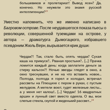
большевиков и пролетариат! Вывод ясен? Да,
конечно. Но неужели это знамя русской
интеллигенции?
23
Уместно напомнить, что же именно написано в
Багровом острове
. После неудавшегося показа пьесы о
революции, совершенной туземцами на острове, у
автора — драматурга Дымогацкого, избравшего
псевдоним Жюль Верн, вырывается крик души:
Чердак?! Так, стало быть, опять чердак? Сухая
каша на примусе?.. Рваная простыня?.. [...] Прачка
ломится каждый день: когда заплатите деньги за
стирку кальсон?! Ночью звезды глядят в окно, а
окно треснувшее, и не на что вставить новое...
Полгода, полгода я горел и холодал, встречал
рассветы на Плющихе с пером в руках, с пустым
желудком. А метели воют, гудят железные листы...
а у меня нет калош!.. [...] Чердак! 16 квадратных
аршин и лунный свет вместо одеяла. О вы, мои
слепые стекла, скупой и жиденький рассвет...
24