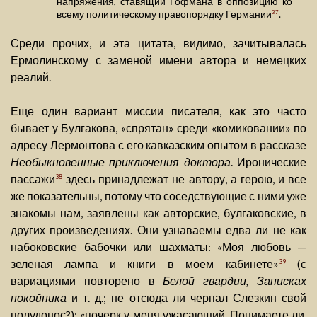
напряжения, ставящий Гофмана в оппозицию ко
всему политическому правопорядку Германии
.
37
Среди прочих, и эта цитата, видимо, зачитывалась
Ермолинскому с заменой имени автора и немецких
реалий.
Еще один вариант миссии писателя, как это часто
бывает у Булгакова, «спрятан» среди «комиковании» по
адресу Лермонтова с его кавказским опытом в рассказе
Необыкновенные приключения доктора
. Иронические
пассажи
здесь принадлежат не автору, а герою, и все
38
же показательны, потому что соседствующие с ними уже
знакомы нам, заявлены как авторские, булгаковские, в
других произведениях. Они узнаваемы едва ли не как
набоковские бабочки или шахматы: «Моя любовь —
зеленая лампа и книги в моем кабинете»
(с
39
вариациями повторено в
Белой гвардии, Записках
покойника
и т. д.; не отсюда ли черпал Слезкин свой
полудонос?); «почерк у меня ужасающий. Понимаете ли,