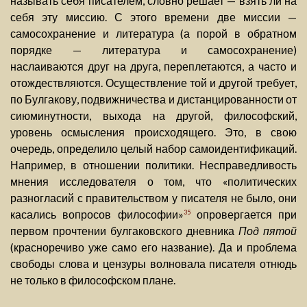
называть себя писателем, словно решает — взять ли на
себя эту миссию. С этого времени две миссии —
самосохранение и литература (а порой в обратном
порядке — литература и самосохранение)
наслаиваются друг на друга, переплетаются, а часто и
отождествляются. Осуществление той и другой требует,
по Булгакову, подвижничества и дистанцированности от
сиюминутности, выхода на другой, философский,
уровень осмысления происходящего. Это, в свою
очередь, определило целый набор самоидентификаций.
Например, в отношении политики. Несправедливость
мнения исследователя о том, что «политических
разногласий с правительством у писателя не было, они
касались вопросов философии»
опровергается при
35
первом прочтении булгаковского дневника
Под пятой
(красноречиво уже само его название). Да и проблема
свободы слова и цензуры волновала писателя отнюдь
не только в философском плане.