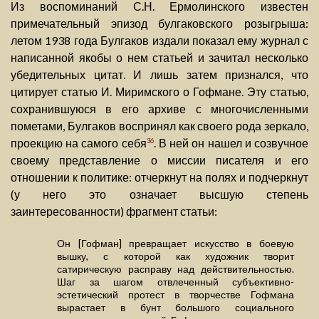
Из воспоминаний С.Н. Ермолинского известен
примечательный эпизод булгаковского розыгрыша:
летом 1938 года Булгаков издали показал ему журнал с
написанной якобы о нем статьей и зачитал несколько
убедительных цитат. И лишь затем признался, что
цитирует статью И. Миримского о Гофмане. Эту статью,
сохранившуюся в его архиве с многочисленными
пометами, Булгаков воспринял как своего рода зеркало,
проекцию на самого себя
. В ней он нашел и созвучное
36
своему представление о миссии писателя и его
отношении к политике: отчеркнут на полях и подчеркнут
(у него это означает высшую степень
заинтересованности) фрагмент статьи:
Он [Гофман] превращает искусство в боевую
вышку, с которой как художник творит
сатирическую расправу над действительностью.
Шаг за шагом отвлеченный субъективно-
эстетический протест в творчестве Гофмана
вырастает в бунт большого социального