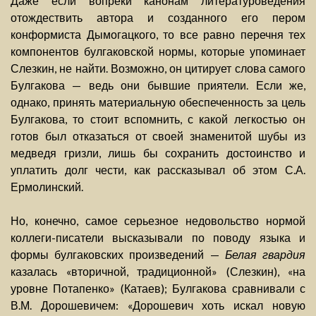
Даже если вопреки канонам литературоведения
отождествить автора и созданного его пером
конформиста Дымогацкого, то все равно перечня тех
компонентов булгаковской нормы, которые упоминает
Слезкин, не найти. Возможно, он цитирует слова самого
Булгакова — ведь они бывшие приятели. Если же,
однако, принять материальную обеспеченность за цель
Булгакова, то стоит вспомнить, с какой легкостью он
готов был отказаться от своей знаменитой шубы из
медведя гризли, лишь бы сохранить достоинство и
уплатить долг чести, как рассказывал об этом С.А.
Ермолинский.
Но, конечно, самое серьезное недовольство нормой
коллеги-писатели высказывали по поводу языка и
формы булгаковских произведений —
Белая гвардия
казалась «вторичной, традиционной» (Слезкин), «на
уровне Потапенко» (Катаев); Булгакова сравнивали с
В.М. Дорошевичем: «Дорошевич хоть искал новую