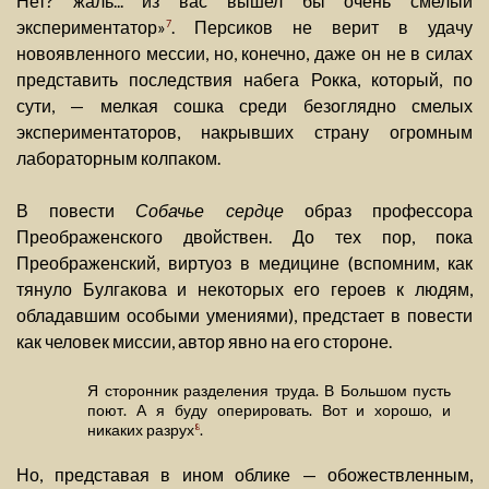
Нет? жаль... из вас вышел бы очень смелый
экспериментатор»
. Персиков не верит в удачу
7
новоявленного мессии, но, конечно, даже он не в силах
представить последствия набега Рокка, который, по
сути, — мелкая сошка среди безоглядно смелых
экспериментаторов, накрывших страну огромным
лабораторным колпаком.
В повести
Собачье сердце
образ профессора
Преображенского двойствен. До тех пор, пока
Преображенский, виртуоз в медицине (вспомним, как
тянуло Булгакова и некоторых его героев к людям,
обладавшим особыми умениями), предстает в повести
как человек миссии, автор явно на его стороне.
Я сторонник разделения труда. В Большом пусть
поют. А я буду оперировать. Вот и хорошо, и
никаких разрух
.
8
Но, представая в ином облике — обожествленным,