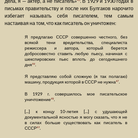
дела, я — актер, а не писатель»
. В 1929 и 1930 годах в
письмах правительству и после них Булгаков нарочито
избегает называть себя писателем, тем самым
настаивая на том, что как писатель он уничтожен:
Я предлагаю СССР совершенно честного, без
всякой тени вредительства, специалиста
режиссера и автора, который берется
добросовестно ставить любую пьесу, начиная с
шекспировских пьес вплоть до сегодняшнего
дня
.
46
Я представляю собой сложную (я так полагаю)
машину, продукция которой в СССР не нужна
.
47
В 1929 г. совершилось мое писательское
уничтожение
.
48
[...] к концу 10-летия [...] с удушающей
документальной ясностью я могу сказать, что я не
в силах больше существовать как писатель в
СССР
.
49