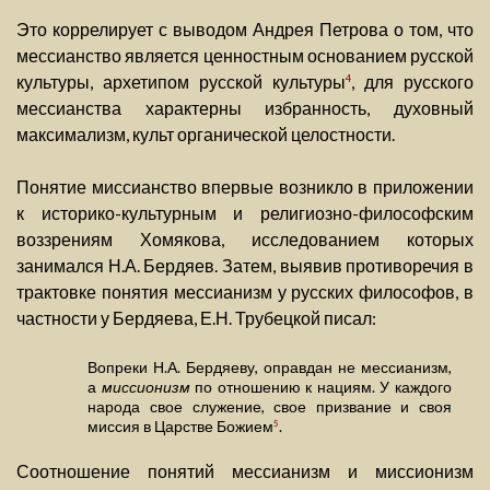
Это коррелирует с выводом Андрея Петрова о том, что
мессианство является ценностным основанием русской
культуры, архетипом русской культуры
, для русского
4
мессианства характерны избранность, духовный
максимализм, культ органической целостности.
Понятие миссианство впервые возникло в приложении
к историко-культурным и религиозно-философским
воззрениям Хомякова, исследованием которых
занимался Н.А. Бердяев. Затем, выявив противоречия в
трактовке понятия мессианизм у русских философов, в
частности у Бердяева, Е.Н. Трубецкой писал:
Вопреки Н.А. Бердяеву, оправдан не мессианизм,
а
миссионизм
по отношению к нациям. У каждого
народа свое служение, свое призвание и своя
миссия в Царстве Божием
.
5
Соотношение понятий мессианизм и миссионизм