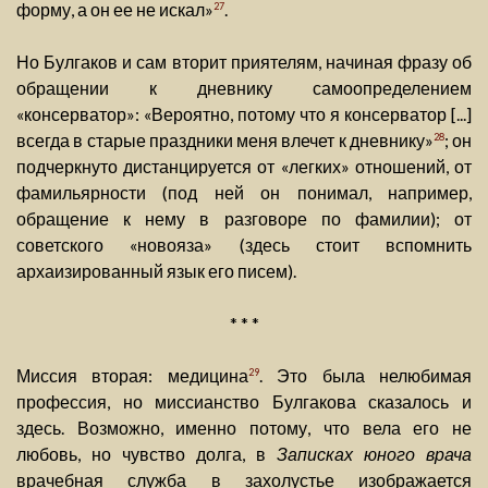
форму, а он ее не искал»
.
27
Но Булгаков и сам вторит приятелям, начиная фразу об
обращении к дневнику самоопределением
«консерватор»: «Вероятно, потому что я консерватор [...]
всегда в старые праздники меня влечет к дневнику»
; он
28
подчеркнуто дистанцируется от «легких» отношений, от
фамильярности (под ней он понимал, например,
обращение к нему в разговоре по фамилии); от
советского «новояза» (здесь стоит вспомнить
архаизированный язык его писем).
* * *
Миссия вторая: медицина
. Это была нелюбимая
29
профессия, но миссианство Булгакова сказалось и
здесь. Возможно, именно потому, что вела его не
любовь, но чувство долга, в
Записках юного врача
врачебная служба в захолустье изображается