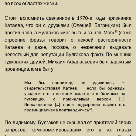
во всех областях жизни.
Стоит вспомнить сделанное в 1970-е годы признание
Катаева, что он с друзьями (Олешей, Багрицким) был
против нэпа, а Булгаков «мог быть и за нэп. Мог»
(само
19
строение фразы говорит о некоей растерянности
Катаева и даже, похоже, о нежелании выдавать
нелестный для репутации Булгакова факт). По мнению
гудковских друзей, Михаил Афанасьевич был завзятым
провинциалом в быту:
Мы бы, например, не удивились, —
свидетельствовал Катаев, — если бы однажды
увидели его в цветном жилете и в ботинках на
пуговицах, с прюнелевым верхом [...].
Впоследствии [...] наши подозрения насчет его
провинциализма подтвердились
.
20
По-видимому, Булгаков не скрывал от приятелей своих
запросов, компрометировавших его в их глазах