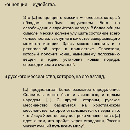
концепции — иудейства:
Это [...] концепция о мессии — человеке, который
обладает особым поручением Бога по
освобождению еврейского народа. В более общем
смысле, мессия должен улучшить состояние всего
человечества, выступив в качестве завершающего
момента истории. Здесь можно говорить и о
религиозной вере в пришествие Спасителя,
который положит конец нынешнему положению
вещей и идей, установит новый порядок
справедливости и счастья
,
2
и русского мессианства, которое, на его взгляд,
[...] предполагает более размытое определение:
Спаситель может быть и личностью, и целым
народом. [...] С другой стороны, русское
мессианство базируется на христианском
мессианстве, которое отталкивается от веры в то,
что Иисус Христос искупил грехи человечества. [...]
идея о том, что пройдя через страдания, Россия
укажет лучший путь всему миру
.
3