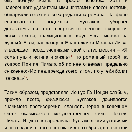
ему вечную жизнь, в просто человека, хотя и
наделенного удивительными чертами и способностями,
обнаруживаются во всех редакциях романа. На фоне
евангельского подтекста Булгаков убирает
доказательства его сверхъестественной сущности;
локус солнца, традиционный локус Бога, меняет на
лунный. Если, например, в Евангелии от Иоанна Иисус
утверждает перед учениками свой статус мессии — «Я
есмь путь и истина и жизнь»
, то романный герой на
11
вопрос Понтия Пилата об истине отвечает предельно
сниженно: «Истина, прежде всего, в том, что у тебя болит
голова...»
.
12
Таким образом, представляя Иешуа Га-Ноцри слабым,
прежде всего, физически, Булгаков добивается
значимого противоречия: слабость героя в конечном
счете оказывается могущественнее силы Понтия
Пилата. И здесь в параллель с булгаковскими усилиями
и по созданию этого провокативного образа, и по четкой