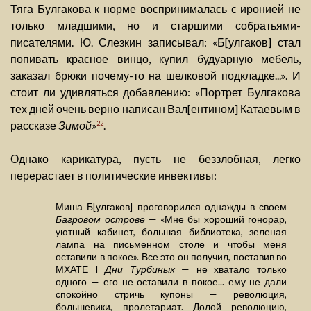
Тяга Булгакова к норме воспринималась с иронией не
только младшими, но и старшими собратьями-
писателями. Ю. Слезкин записывал: «Б[улгаков] стал
попивать красное винцо, купил будуарную мебель,
заказал брюки почему-то на шелковой подкладке...». И
стоит ли удивляться добавлению: «Портрет Булгакова
тех дней очень верно написан Вал[ентином] Катаевым в
рассказе
Зимой»
.
22
Однако карикатура, пусть не беззлобная, легко
перерастает в политические инвективы:
Миша Б[улгаков] проговорился однажды в своем
Багровом острове
— «Мне бы хороший гонорар,
уютный кабинет, большая библиотека, зеленая
лампа на письменном столе и чтобы меня
оставили в покое». Все это он получил, поставив во
МХАТЕ I
Дни Турбиных
— не хватало только
одного — его не оставили в покое... ему не дали
спокойно стричь купоны — революция,
большевики, пролетариат. Долой революцию,