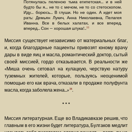
Потянулась пеленою тьма египетская... и в ней
будто бы я... не то с мечом, не то со стетоскопом.
Иду... борюсь... В глуши. Но не один. А идет моя
рать: Демьян Лукич, Анна Николаевна, Пелагея
Иванна. Все в белых халатах, и все вперед,
вперед... Сон — хорошая штука!..
33
Миссия существует независимо от материальных благ,
и, когда благодарные пациенты привозят юному врачу
дары в виде яиц и масла, романтический доктор, сытый
своей миссией, гордо отказывается. В реальности же
«Миша очень сетовал на кулацкую, черствую натуру
туземных жителей, которые, пользуясь неоценимой
помощью его как врача, отказали в продаже полуфунта
масла, когда заболела жена...»
.
34
* * *
Миссия литературная. Еще во Владикавказе решив, что
главным в его жизни будет литература, Булгаков медлит