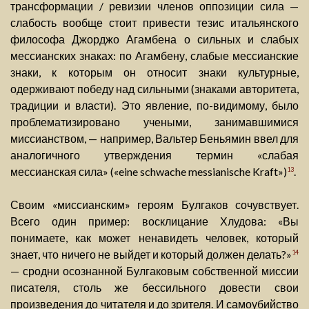
трансформации / ревизии членов оппозиции сила —
слабость вообще стоит привести тезис итальянского
философа Джорджо Агамбена о сильных и слабых
мессианских знаках: по Агамбену, слабые мессианские
знаки, к которым он относит знаки культурные,
одерживают победу над сильными (знаками авторитета,
традиции и власти). Это явление, по-видимому, было
проблематизировано учеными, занимавшимися
миссианством, — например, Вальтер Беньямин ввел для
аналогичного утверждения термин «слабая
мессианская сила» («eine schwache messianische Kraft»)
.
13
Своим «миссианским» героям Булгаков сочувствует.
Всего один пример: восклицание Хлудова: «Вы
понимаете, как может ненавидеть человек, который
знает, что ничего не выйдет и который должен делать?»
14
— сродни осознанной Булгаковым собственной миссии
писателя, столь же бессильного довести свои
произведения до читателя и до зрителя. И самоубийство