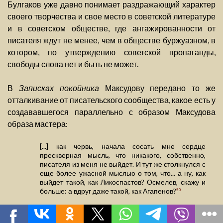
Булгаков уже давно понимает раздражающий характер
своего творчества и свое место в советской литературе
и в советском обществе, где ангажированности от
писателя ждут не менее, чем в обществе буржуазном, в
котором, по утверждению советской пропаганды,
свободы слова нет и быть не может.
В
Записках покойника
Максудову передано то же
отталкивание от писательского сообщества, какое есть у
создававшегося параллельно с образом Максудова
образа мастера:
[...] как червь, начала сосать мне сердце
прескверная мысль, что никакого, собственно,
писателя из меня не выйдет. И тут же столкнулся с
еще более ужасной мыслью о том, что... а ну, как
выйдет такой, как Ликоспастов? Осмелев, скажу и
больше: а вдруг даже такой, как Агапенов?
50
Этот мир, куда так стремился герой
Записок покойника
,
51