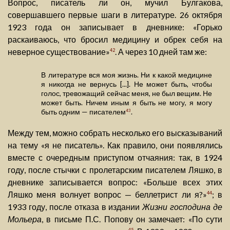
Вопрос, писатель ли он, мучил Булгакова,
совершавшего первые шаги в литературе. 26 октября
1923 года он записывает в дневнике: «Горько
раскаиваюсь, что бросил медицину и обрек себя на
неверное существование»
. А через 10 дней там же:
42
В литературе вся моя жизнь. Ни к какой медицине
я никогда не вернусь [...]. Не может быть, чтобы
голос, тревожащий сейчас меня, не был вещим. Не
может быть. Ничем иным я быть не могу, я могу
быть одним — писателем
.
43
Между тем, можно собрать несколько его высказываний
на тему «я не писатель». Как правило, они появлялись
вместе с очередным приступом отчаяния: так, в 1924
году, после стычки с пролетарским писателем Ляшко, в
дневнике записывается вопрос: «Больше всех этих
Ляшко меня волнует вопрос — беллетрист ли я?»
; в
44
1933 году, после отказа в издании
Жизни господина де
Мольера
, в письме П.С. Попову он замечает: «По сути
45