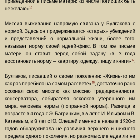
приведенной в письме матери: «В числе погибших быть
не желаю»
.
16
Миссия выживания напрямую связана у Булгакова с
нормой. Здесь он придерживается «старых» убеждений
и представлений о нормальной жизни, более того,
называет норму своей идеей-фикс. В том же письме
матери он ставит перед собой задачу «в 3 года
восстановить норму — квартиру, одежду, пищу и книги»
.
17
Булгаков, писавший о своем поколении: «Жизнь-то им
как раз перебило на самом рассвете»
, достаточно рано
18
осознал свою миссию как миссию традиционалиста,
консерватора, собирателя осколков утерянного им
мира, человека нормы (попранной нормы). Разница в
возрасте в 4 года с Э. Багрицким, в 6 лет с И. Ильфом и В.
Катаевым, в 8 лет с Ю. Олешей именно в начале 1920-х
годов обнаруживала не различия верхнего и нижнего
предела одного поколения, но разномыслие едва ли не