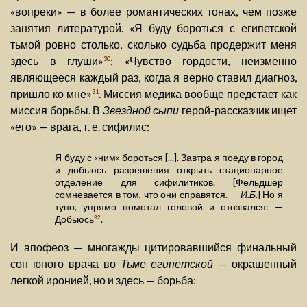
«вопреки» — в более романтических тонах, чем позже
занятия литературой. «Я буду бороться с египетской
тьмой ровно столько, сколько судьба продержит меня
здесь в глуши»
; «Чувство гордости, неизменно
30
являющееся каждый раз, когда я верно ставил диагноз,
пришло ко мне»
. Миссия медика вообще предстает как
31
миссия борьбы. В
Звездной сыпи
герой-рассказчик ищет
«его» — врага, т. е. сифилис:
Я буду с «ним» бороться [...]. Завтра я поеду в город
и добьюсь разрешения открыть стационарное
отделение для сифилитиков. [Фельдшер
сомневается в том, что они справятся. —
И.Б.
] Но я
тупо, упрямо помотал головой и отозвался: —
Добьюсь
.
32
И апофеоз — многажды цитировавшийся финальный
сон юного врача во
Тьме египетской
— окрашенный
легкой иронией, но и здесь — борьба: