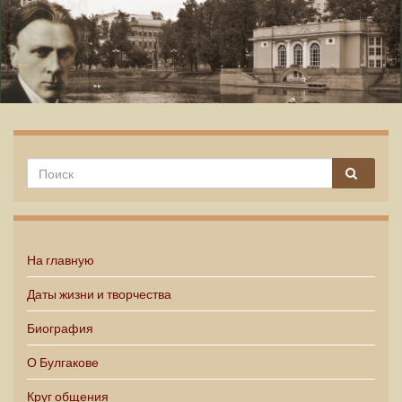
Михаил Булгаков
На главную
Даты жизни и творчества
Биография
О Булгакове
Круг общения