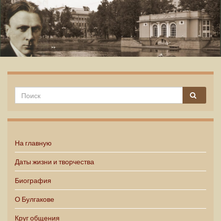
Михаил Булгаков
На главную
Даты жизни и творчества
Биография
О Булгакове
Круг общения