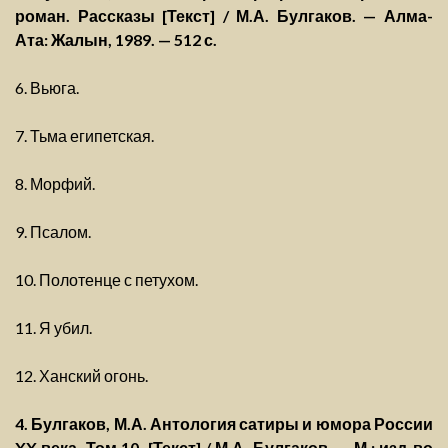
роман. Рассказы [Текст] / М.А. Булгаков. — Алма-
Ата: Жалын, 1989. — 512 с.
6. Вьюга.
7. Тьма египетская.
8. Морфий.
9. Псалом.
10. Полотенце с петухом.
11. Я убил.
12. Ханский огонь.
4. Булгаков, М.А. Антология сатиры и юмора России
XX века. Том 10. [Текст] / М.А. Булгаков. — М.: изд-во