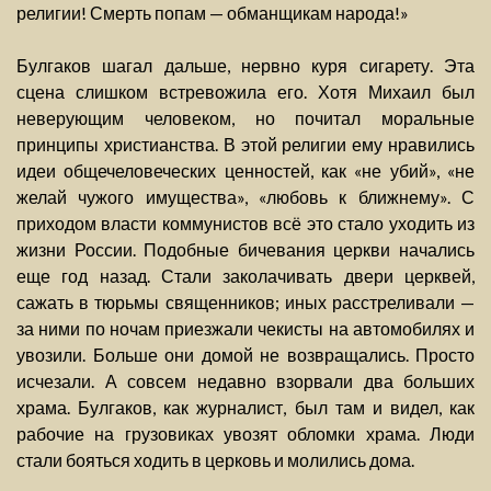
религии! Смерть попам — обманщикам народа!»
Булгаков шагал дальше, нервно куря сигарету. Эта
сцена слишком встревожила его. Хотя Михаил был
неверующим человеком, но почитал моральные
принципы христианства. В этой религии ему нравились
идеи общечеловеческих ценностей, как «не убий», «не
желай чужого имущества», «любовь к ближнему». С
приходом власти коммунистов всё это стало уходить из
жизни России. Подобные бичевания церкви начались
еще год назад. Стали заколачивать двери церквей,
сажать в тюрьмы священников; иных расстреливали —
за ними по ночам приезжали чекисты на автомобилях и
увозили. Больше они домой не возвращались. Просто
исчезали. А совсем недавно взорвали два больших
храма. Булгаков, как журналист, был там и видел, как
рабочие на грузовиках увозят обломки храма. Люди
стали бояться ходить в церковь и молились дома.