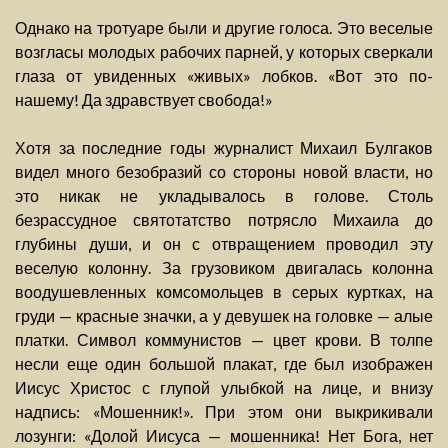
Однако на тротуаре были и другие голоса. Это веселые
возгласы молодых рабочих парней, у которых сверкали
глаза от увиденных «живых» лобков. «Вот это по-
нашему! Да здравствует свобода!»
Хотя за последние годы журналист Михаил Булгаков
видел много безобразий со стороны новой власти, но
это никак не укладывалось в голове. Столь
безрассудное святотатство потрясло Михаила до
глубины души, и он с отвращением проводил эту
веселую колонну. За грузовиком двигалась колонна
воодушевленных комсомольцев в серых куртках, на
груди — красные значки, а у девушек на головке — алые
платки. Символ коммунистов — цвет крови. В толпе
несли еще один большой плакат, где был изображен
Иисус Христос с глупой улыбкой на лице, и внизу
надпись: «Мошенник!». При этом они выкрикивали
лозунги: «Долой Иисуса — мошенника! Нет Бога, нет