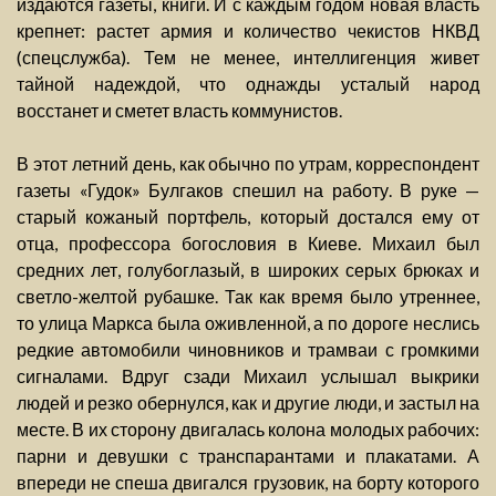
издаются газеты, книги. И с каждым годом новая власть
крепнет: растет армия и количество чекистов НКВД
(спецслужба). Тем не менее, интеллигенция живет
тайной надеждой, что однажды усталый народ
восстанет и сметет власть коммунистов.
В этот летний день, как обычно по утрам, корреспондент
газеты «Гудок» Булгаков спешил на работу. В руке —
старый кожаный портфель, который достался ему от
отца, профессора богословия в Киеве. Михаил был
средних лет, голубоглазый, в широких серых брюках и
светло-желтой рубашке. Так как время было утреннее,
то улица Маркса была оживленной, а по дороге неслись
редкие автомобили чиновников и трамваи с громкими
сигналами. Вдруг сзади Михаил услышал выкрики
людей и резко обернулся, как и другие люди, и застыл на
месте. В их сторону двигалась колона молодых рабочих:
парни и девушки с транспарантами и плакатами. А
впереди не спеша двигался грузовик, на борту которого