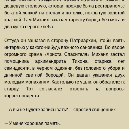
дешевую столовую, которая прежде была рестораном, с
богатой лепкой на стенах и потолке, покрытую золотой
краской. Там Михаил заказал тарелку борща без мяса и
два куска серого хлеба.
Оттуда он зашагал в сторону Патриархии, чтобы взять
интервью у какого-нибудь важного сановника. Во дворе
огромного храма «Христа Спасителя» Михаил застал
помощника архимандрита Тихона, старика лет
семидесяти, в черном одеянии, без головного убора и
длинной светлой бородой. Он давал указания двух
молодым монахиням. Как только те ушли, он обратился к
старцу. Тот согласился ответить на вопросы
корреспондента.
— А вы не будете записывать? — спросил священник.
— У меня хорошая память.