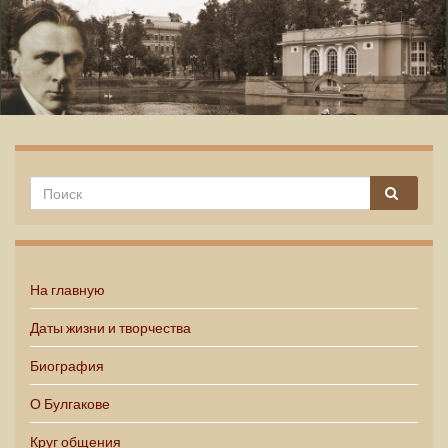
Михаил Булгаков
На главную
Даты жизни и творчества
Биография
О Булгакове
Круг общения