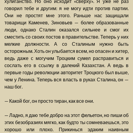
хулиганство. Но оно исходит «сверху». Я уже не раз
говорил тебе и другим: я не могу идти против партии.
Они не простят мне этого. Раньше нас защищали
товарищи Каменев, Зиновьев — более образованные
люди, однако Сталин оказался сильнее и смог их
сместить со своих постов в правительстве. Теперь у них
мелкие должности. А со Сталиным нужно быть
осторожным. Хоть он улыбается всем, но опасен и хитер,
ведь даже с могучим Троцким сумел расправиться и
сослать его в ссылку в далекий Казахстан. А ведь в
первые годы революции авторитет Троцкого был выше,
чем у Ленина. Теперь вся власть в руках Сталина, он —
наш бог.
— Какой бог, он просто тиран, как все они.
— Ладно, я даю тебе добро на этот фельетон, но пиши об
этих безобразиях мягко, как будто ты сомневаешься, это
хорошо или плохо. Прикинься эдаким наивным