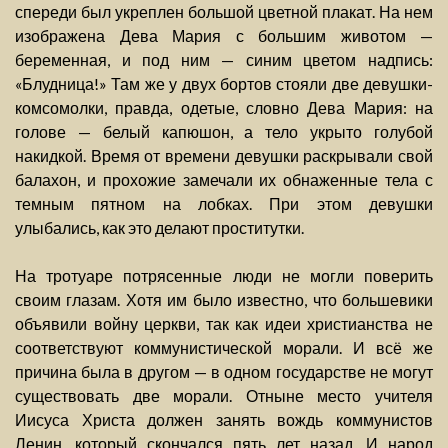
спереди был укреплен большой цветной плакат. На нем
изображена Дева Мария с большим животом —
беременная, и под ним — синим цветом надпись:
«Блудница!» Там же у двух бортов стояли две девушки-
комсомолки, правда, одетые, словно Дева Мария: на
голове — белый капюшон, а тело укрыто голубой
накидкой. Время от времени девушки раскрывали свой
балахон, и прохожие замечали их обнаженные тела с
темным пятном на лобках. При этом девушки
улыбались, как это делают проститутки.
На тротуаре потрясенные люди не могли поверить
своим глазам. Хотя им было известно, что большевики
объявили войну церкви, так как идеи христианства не
соответствуют коммунистической морали. И всё же
причина была в другом — в одном государстве не могут
существовать две морали. Отныне место учителя
Иисуса Христа должен занять вождь коммунистов
Ленин, который скончался пять лет назад. И народ