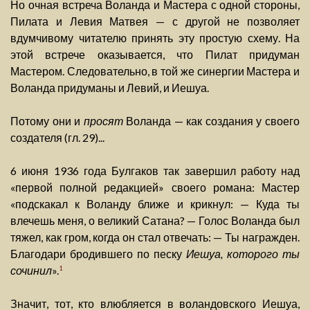
Но очная встреча Воланда и Мастера с одной стороны,
Пилата и Левия Матвея — с другой не позволяет
вдумчивому читателю принять эту простую схему. На
этой встрече оказывается, что Пилат придуман
Мастером. Следовательно, в той же синергии Мастера и
Воланда придуманы и Левий, и Иешуа.
Потому они и
просят
Воланда — как создания у своего
создателя (гл. 29)...
6 июня 1936 года Булгаков так завершил работу над
«первой полной редакцией» своего романа: Мастер
«подскакал к Воланду ближе и крикнул: — Куда ты
влечешь меня, о великий Сатана? — Голос Воланда был
тяжел, как гром, когда он стал отвечать: — Ты награжден.
Благодари бродившего по песку
Иешуа, которого ты
сочинил
».
1
Значит, тот, кто влюбляется в воландовского Иешуа,