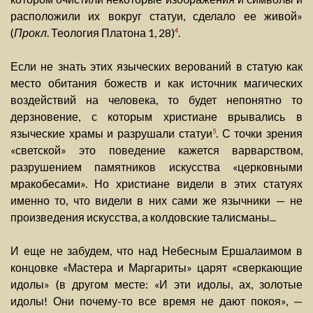
расположили их вокруг статуи, сделало ее живой»
(
Прокл
. Теология Платона 1, 28)
.
4
Если не знать этих языческих верований в статую как
место обитания божеств и как источник магических
воздействий на человека, то будет непонятно то
дерзновение, с которым христиане врывались в
языческие храмы и разрушали статуи
. С точки зрения
5
«светской» это поведение кажется варварством,
разрушением памятников искусства «церковными
мракобесами». Но христиане видели в этих статуях
именно то, что видели в них сами же язычники — не
произведения искусства, а колдовские талисманы...
И еще не забудем, что над Небесным Ершалаимом в
концовке «Мастера и Маргариты» царят «сверкающие
идолы» (в другом месте: «И эти идолы, ах, золотые
идолы! Они почему-то все время не дают покоя», —