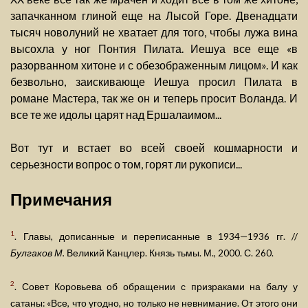
запачканном глиной еще на Лысой Горе. Двенадцати
тысяч новолуний не хватает для того, чтобы лужа вина
высохла у ног Понтия Пилата. Иешуа все еще «в
разорванном хитоне и с обезображенным лицом». И как
безвольно, заискивающе Иешуа просил Пилата в
романе Мастера, так же он и теперь просит Воланда. И
все те же идолы царят над Ершалаимом...
Вот тут и встает во всей своей кошмарности и
серьезности вопрос о том, горят ли рукописи...
Примечания
1
. Главы, дописанные и переписанные в 1934—1936 гг. //
Булгаков М.
Великий Канцлер. Князь тьмы. М., 2000. С. 260.
2
. Совет Коровьева об обращении с призраками на балу у
сатаны: «Все, что угодно, но только не невнимание. От этого они