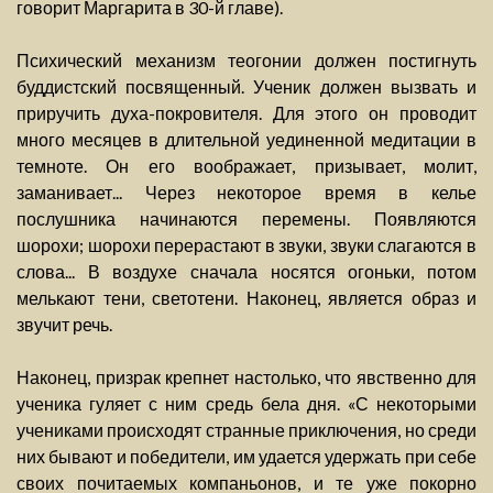
говорит Маргарита в 30-й главе).
Психический механизм теогонии должен постигнуть
буддистский посвященный. Ученик должен вызвать и
приручить духа-покровителя. Для этого он проводит
много месяцев в длительной уединенной медитации в
темноте. Он его воображает, призывает, молит,
заманивает... Через некоторое время в келье
послушника начинаются перемены. Появляются
шорохи; шорохи перерастают в звуки, звуки слагаются в
слова... В воздухе сначала носятся огоньки, потом
мелькают тени, светотени. Наконец, является образ и
звучит речь.
Наконец, призрак крепнет настолько, что явственно для
ученика гуляет с ним средь бела дня. «С некоторыми
учениками происходят странные приключения, но среди
них бывают и победители, им удается удержать при себе
своих почитаемых компаньонов, и те уже покорно