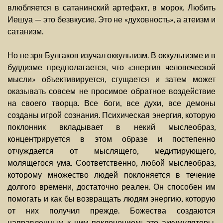
влюбляется в сатанинский артефакт, в морок. Любить
Иешуа — это безвкусие. Это не «духовность», а атеизм и
сатанизм.
Но не зря Булгаков изучал оккультизм. В оккультизме и в
буддизме предполагается, что «энергия человеческой
мысли» объективируется, сгущается и затем может
оказывать совсем не просимое обратное воздействие
на своего творца. Все боги, все духи, все демоны
созданы игрой сознания. Психическая энергия, которую
поклонник вкладывает в некий мыслеобраз,
концентрируется в этом образе и постепенно
отчуждается от мыслящего, медитирующего,
молящегося ума. Соответственно, любой мыслеобраз,
которому множество людей поклоняется в течение
долгого времени, достаточно реален. Он способен им
помогать и как бы возвращать людям энергию, которую
от них получил прежде. Божества создаются
направленным к ним поклонением; это аккумуляторы,