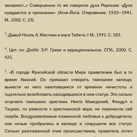
захиреют...» Совершенно то же говорили духи Рерихам: «Духи
нуждаются в признании» (Агни-Йога. Откровение. 1920—1941.
М., 2002. С. 23).
3
.
Давид-Ноэль А.
Мистики и маги Тибета // М., 1991. С. 183.
4
. Цит. по:
Доддс Э.Р.
Греки и иррациональное. СПб., 2000. С.
425.
5
. «В городе Фригийской области Мире правителем был в то
время Амахий. Он приказал отворить тамошнее капище,
вынести из него накопившиеся от времени нечистоты и
тщательно возобновить находившиеся в нем статуи. Это сильно
огорчило тамошних христиан. Некто Македоний, Феодул и
Тациан, по ревности к христианской вере, не перенесли сей
скорби. Воодушевляемые пламенной любовью к добродетели,
они ночью пробрались в капище и сокрушили все статуи.
Сильно разгневанный этим происшествием, правитель хотел