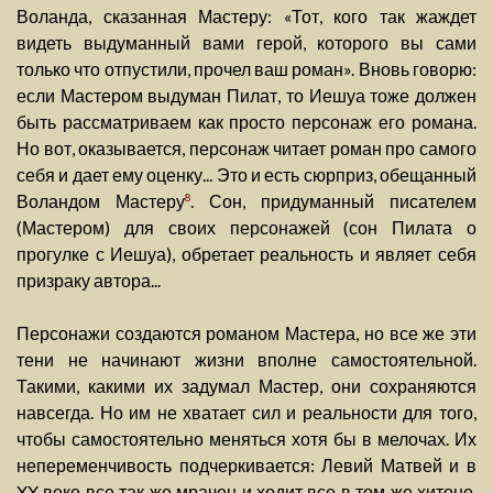
Воланда, сказанная Мастеру: «Тот, кого так жаждет
видеть выдуманный вами герой, которого вы сами
только что отпустили, прочел ваш роман». Вновь говорю:
если Мастером выдуман Пилат, то Иешуа тоже должен
быть рассматриваем как просто персонаж его романа.
Но вот, оказывается, персонаж читает роман про самого
себя и дает ему оценку... Это и есть сюрприз, обещанный
Воландом Мастеру
. Сон, придуманный писателем
8
(Мастером) для своих персонажей (сон Пилата о
прогулке с Иешуа), обретает реальность и являет себя
призраку автора...
Персонажи создаются романом Мастера, но все же эти
тени не начинают жизни вполне самостоятельной.
Такими, какими их задумал Мастер, они сохраняются
навсегда. Но им не хватает сил и реальности для того,
чтобы самостоятельно меняться хотя бы в мелочах. Их
непеременчивость подчеркивается: Левий Матвей и в
XX веке все так же мрачен и ходит все в том же хитоне,