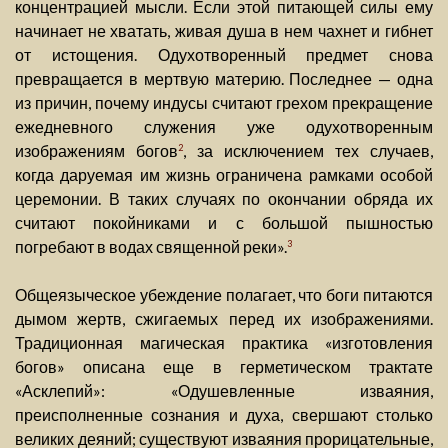
концентрацией мысли. Если этой питающей силы ему
начинает не хватать, живая душа в нем чахнет и гибнет
от истощения. Одухотворенный предмет снова
превращается в мертвую материю. Последнее — одна
из причин, почему индусы считают грехом прекращение
ежедневного служения уже одухотворенным
изображениям богов
, за исключением тех случаев,
2
когда даруемая им жизнь ограничена рамками особой
церемонии. В таких случаях по окончании обряда их
считают покойниками и с большой пышностью
погребают в водах священной реки».
3
Общеязыческое убеждение полагает, что боги питаются
дымом жертв, сжигаемых перед их изображениями.
Традиционная магическая практика «изготовления
богов» описана еще в герметическом трактате
«Асклепий»: «Одушевленные изваяния,
преисполненные сознания и духа, свершают столько
великих деяний; существуют изваяния прорицательные,