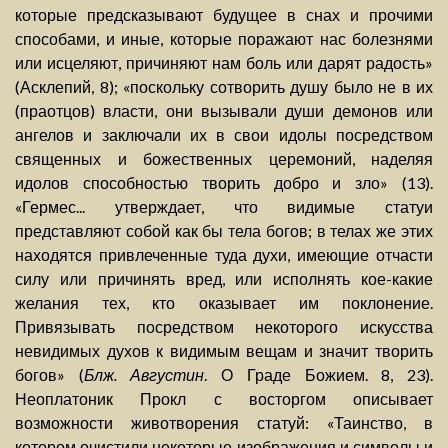
которые предсказывают будущее в снах и прочими
способами, и иные, которые поражают нас болезнями
или исцеляют, причиняют нам боль или дарят радость»
(Асклепий, 8); «поскольку сотворить душу было не в их
(праотцов) власти, они вызывали души демонов или
ангелов и заключали их в свои идолы посредством
священных и божественных церемоний, наделяя
идолов способностью творить добро и зло» (13).
«Гермес... утверждает, что видимые статуи
представляют собой как бы тела богов; в телах же этих
находятся привлеченные туда духи, имеющие отчасти
силу или причинять вред, или исполнять кое-какие
желания тех, кто оказывает им поклонение.
Привязывать посредством некоторого искусства
невидимых духов к видимым вещам и значит творить
богов» (
Блж. Августин
. О Граде Божием. 8, 23).
Неоплатоник Прокл с восторгом описывает
возможности животворения статуй: «Таинство, в
котором очистили некоторые изображения и символы и