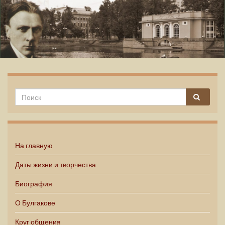
Михаил Булгаков
На главную
Даты жизни и творчества
Биография
О Булгакове
Круг общения