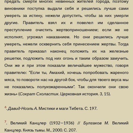
предать смерти многих невинных жителей города, поэтому
виновники поступка выдали себя и решились лучше сами
умереть за истину, нежели допустить, чтобы за них умерли
другие. Правитель взял их и повелел им сделанное
преступление очистить жертвоприношением; если же не
исполнят, угрожал наказанием. Но они решились лучше
умереть, нежели осквернить себя принесением жертвы. Тогда
правитель приказал наконец положить их на железные
решетки, подложить под них огонь и таким образом замучить.
Они же и при этом показали величайшее мужество, говоря
правителю: "Если ты, Амахий, хочешь попробовать жареного
мяса, то повороти нас на другой бок, чтобы для твоего вкуса мы
не показались полуизжаренными". Так окончили они свою
жизнь» (
Сократ Схоластик
. Церковная история. 3, 15).
6
.
Давид-Ноэль А.
Мистики и маги Тибета. С. 197.
7
. Великий Канцлер (1932—1936) //
Булгаков М.
Великий
Канцлер. Князь тьмы. М., 2000. С. 207.