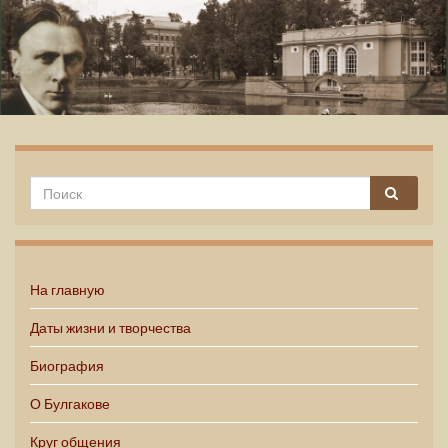
Михаил Булгаков
На главную
Даты жизни и творчества
Биография
О Булгакове
Круг общения