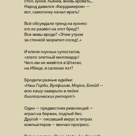
стол, кухня, пьянка, вновь кровать...
Народ давился «Кюрдамиром» —
вот, самогонку начал жрать!
Всё обсуждали тренд на кухнях:
кто их развёл на этот бред?!
Все живы вроде? «Этим утром
за стенкой захрапел сосед!..»
И кляли гнусных супостатов,
«злато-элитный миллиард»!
Чего им не живётся в Штатах,
на Ибице, в салонах яхт?
Бродили разные идейки:
«
Наш Горби, Вулфшим, Морох, Блойд —
всю кашу заварили в лейке
биологических реторт!
»
Один — предвестник революций —
играл на биржах, подлый бес.
Другой — писавший вирус в титрах
компьютеров — венчал прогресс.