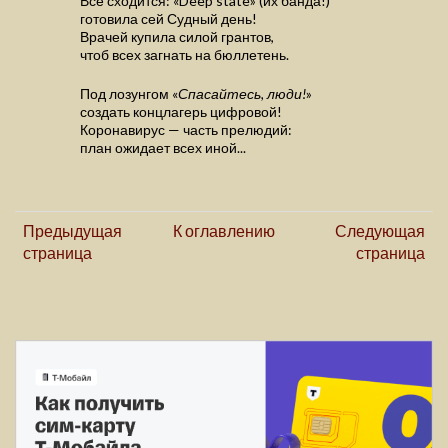
Всё сходится: «Deep state» (их банда!)
готовила сей Судный день!
Врачей купила силой грантов,
чтоб всех загнать на бюллетень.
Под лозунгом «
Спасайтесь, люди!
»
создать концлагерь цифровой!
Коронавирус — часть прелюдий:
план ожидает всех иной...
Предыдущая
К оглавлению
Следующая
страница
страница