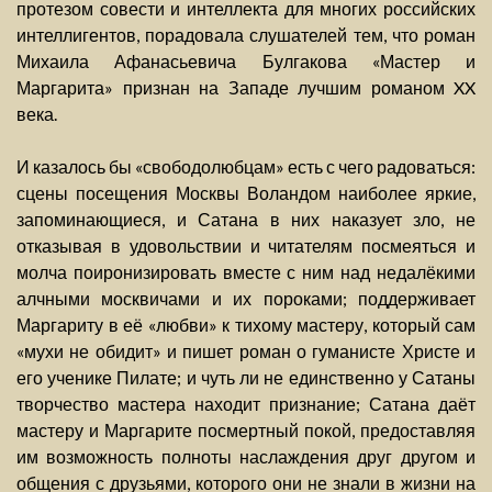
протезом совести и интеллекта для многих российских
интеллигентов, порадовала слушателей тем, что роман
Михаила Афанасьевича Булгакова «Мастер и
Маргарита» признан на Западе лучшим романом XX
века.
И казалось бы «свободолюбцам» есть с чего радоваться:
сцены посещения Москвы Воландом наиболее яркие,
запоминающиеся, и Сатана в них наказует зло, не
отказывая в удовольствии и читателям посмеяться и
молча поиронизировать вместе с ним над недалёкими
алчными москвичами и их пороками; поддерживает
Маргариту в её «любви» к тихому мастеру, который сам
«мухи не обидит» и пишет роман о гуманисте Христе и
его ученике Пилате; и чуть ли не единственно у Сатаны
творчество мастера находит признание; Сатана даёт
мастеру и Маргарите посмертный покой, предоставляя
им возможность полноты наслаждения друг другом и
общения с друзьями, которого они не знали в жизни на