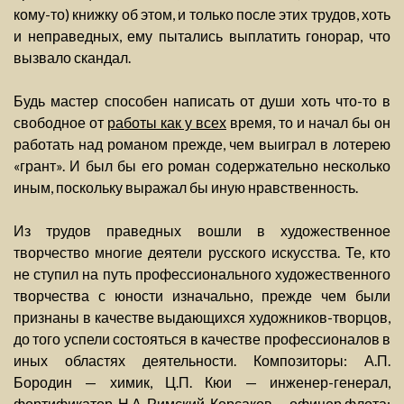
кому-то) книжку об этом, и только после этих трудов, хоть
и неправедных, ему пытались выплатить гонорар, что
вызвало скандал.
Будь мастер способен написать от души хоть что-то в
свободное от
работы как у всех
время, то и начал бы он
работать над романом прежде, чем выиграл в лотерею
«грант». И был бы его роман содержательно несколько
иным, поскольку выражал бы иную нравственность.
Из трудов праведных вошли в художественное
творчество многие деятели русского искусства. Те, кто
не ступил на путь профессионального художественного
творчества с юности изначально, прежде чем были
признаны в качестве выдающихся художников-творцов,
до того успели состояться в качестве профессионалов в
иных областях деятельности. Композиторы: А.П.
Бородин — химик, Ц.П. Кюи — инженер-генерал,
фортификатор, Н.А. Римский-Корсаков — офицер флота;