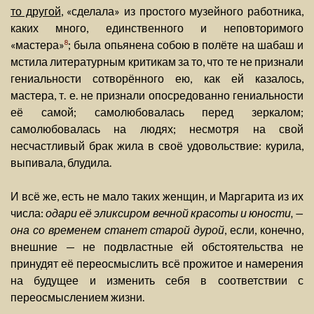
то другой
, «сделала» из простого музейного работника,
каких много, единственного и неповторимого
«мастера»
; была опьянена собою в полёте на шабаш и
8
мстила литературным критикам за то, что те не признали
гениальности сотворённого ею, как ей казалось,
мастера, т. е. не признали опосредованно гениальности
её самой; самолюбовалась перед зеркалом;
самолюбовалась на людях; несмотря на свой
несчастливый брак жила в своё удовольствие: курила,
выпивала, блудила.
И всё же, есть не мало таких женщин, и Маргарита из их
числа:
одари её эликсиром вечной красоты и юности, —
она со временем станет старой дурой
, если, конечно,
внешние — не подвластные ей обстоятельства не
принудят её переосмыслить всё прожитое и намерения
на будущее и изменить себя в соответствии с
переосмыслением жизни.