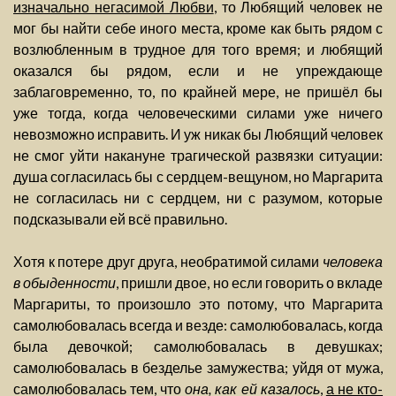
изначально негасимой Любви
, то Любящий человек не
мог бы найти себе иного места, кроме как быть рядом с
возлюбленным в трудное для того время; и любящий
оказался бы рядом, если и не упреждающе
заблаговременно, то, по крайней мере, не пришёл бы
уже тогда, когда человеческими силами уже ничего
невозможно исправить. И уж никак бы Любящий человек
не смог уйти накануне трагической развязки ситуации:
душа согласилась бы с сердцем-вещуном, но Маргарита
не согласилась ни с сердцем, ни с разумом, которые
подсказывали ей всё правильно.
Хотя к потере друг друга, необратимой силами
человека
в обыденности
, пришли двое, но если говорить о вкладе
Маргариты, то произошло это потому, что Маргарита
самолюбовалась всегда и везде: самолюбовалась, когда
была девочкой; самолюбовалась в девушках;
самолюбовалась в безделье замужества; уйдя от мужа,
самолюбовалась тем, что
она, как ей казалось
,
а не кто-