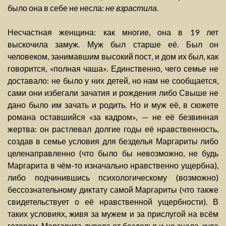
было она в себе не несла:
не взрастила
.
Несчастная женщина: как многие, она в 19 лет
выскочила замуж. Муж был старше её. Был он
человеком, занимавшим высокий пост, и дом их был, как
говорится, «полная чаша». Единственно, чего семье не
доставало: не было у них детей, но нам не сообщается,
сами они избегали зачатия и рождения либо Свыше не
дано было им зачать и родить. Но и муж её, в сюжете
романа оставшийся «за кадром», — не её безвинная
жертва: он растлевал долгие годы её нравственность,
создав в семье условия для безделья Маргариты либо
целенаправленно (что было бы невозможно, не будь
Маргарита в чём-то изначально нравственно ущербна),
либо подчинившись психологическому (возможно)
бессознательному диктату самой Маргариты (что также
свидетельствует о её нравственной ущербности). В
таких условиях, живя за мужем и за прислугой на всём
готовом, Маргарита дурела от безделья и не знала, куда