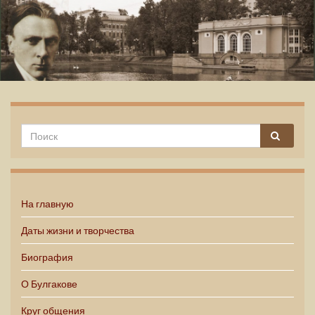
Михаил Булгаков
На главную
Даты жизни и творчества
Биография
О Булгакове
Круг общения