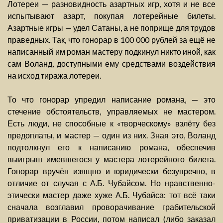
Лотереи — разновидность азартных игр, хотя и не все
испытывают азарт, покупая лотерейные билеты.
Азартные игры — удел Сатаны, а не поприще для трудов
праведных. Так, что гонорар в 100 000 рублей за ещё не
написанный им роман мастеру подкинул никто иной, как
сам Воланд, доступными ему средствами воздействия
на исход тиража лотереи.
То что гонорар упредил написание романа, — это
стечение обстоятельств, управляемых не мастером.
Есть люди, не способные к «творческому» взлёту без
предоплаты, и мастер — один из них. Зная это, Воланд
подтолкнул его к написанию романа, обеспечив
выигрыш имевшегося у мастера лотерейного билета.
Гонорар вручён изящно и юридически безупречно, в
отличие от случая с А.Б. Чубайсом. Но нравственно-
этически мастер даже хуже А.Б. Чубайса: тот всё таки
сначала возглавил проворачивание грабительской
приватизации в России, потом написал (либо заказал