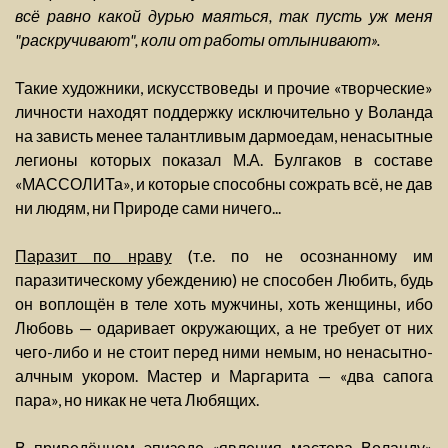
всё равно какой дурью маяться, так пусть уж меня
"раскручивают", коли от работы отлынивают».
Такие художники, искусствоведы и прочие «творческие»
личности находят поддержку исключительно у Воланда
на зависть менее талантливым дармоедам, ненасытные
легионы которых показал М.А. Булгаков в составе
«МАССОЛИТа», и которые способны сожрать всё, не дав
ни людям, ни Природе сами ничего...
Паразит по нраву
(т.е. по не осознанному им
паразитическому убеждению) не способен Любить, будь
он воплощён в теле хоть мужчины, хоть женщины, ибо
Любовь — одаривает окружающих, а не требует от них
чего-либо и не стоит перед ними немым, но ненасытно-
алчным укором. Мастер и Маргарита — «два сапога
пара», но никак не чета Любящих.
В приведённом эпизоде «явления мастера Воланду»