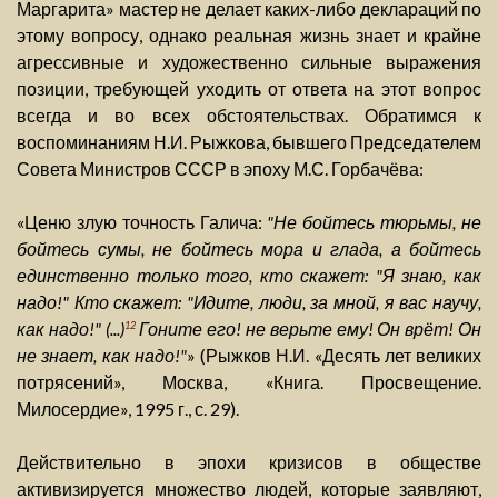
Маргарита» мастер не делает каких-либо деклараций по
этому вопросу, однако реальная жизнь знает и крайне
агрессивные и художественно сильные выражения
позиции, требующей уходить от ответа на этот вопрос
всегда и во всех обстоятельствах. Обратимся к
воспоминаниям Н.И. Рыжкова, бывшего Председателем
Совета Министров СССР в эпоху М.С. Горбачёва:
«Ценю злую точность Галича:
"Не бойтесь тюрьмы, не
бойтесь сумы, не бойтесь мора и глада, а бойтесь
единственно только того, кто скажет: "Я знаю, как
надо!" Кто скажет: "Идите, люди, за мной, я вас научу,
как надо!" (...)
Гоните его! не верьте ему! Он врёт! Он
12
не знает, как надо!"
» (Рыжков Н.И. «Десять лет великих
потрясений», Москва, «Книга. Просвещение.
Милосердие», 1995 г., с. 29).
Действительно в эпохи кризисов в обществе
активизируется множество людей, которые заявляют,