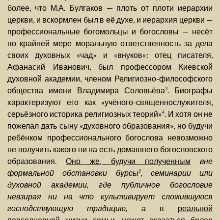
более, что М.А. Булгаков — плоть от плоти иерархии
церкви, и вскормлен был в её духе, и иерархия церкви —
профессиональные богомольцы и богословы — несёт
по крайней мере моральную ответственность за дела
своих духовных «чад» и «внуков»: отец писателя,
Афанасий Иванович, был профессором Киевской
духовной академии, членом Религиозно-философского
общества имени Владимира Соловьёва
. Биографы
3
характеризуют его как «учёного-священнослужителя,
серьёзного историка религиозных теорий»
. И хотя он не
4
пожелал дать сыну «духовного образования», но будучи
ребёнком профессионального богослова невозможно
не получить какого ни на есть домашнего богословского
образования.
Оно же, будучи полученным
вне
формальной обстановки бурсы
, семинарии или
5
духовной академии, где публичное богословие
невзирая ни на что культивирует сложившуюся
господствующую традицию, а
в
реальной
повседневной жизни семьи
, может оказаться более