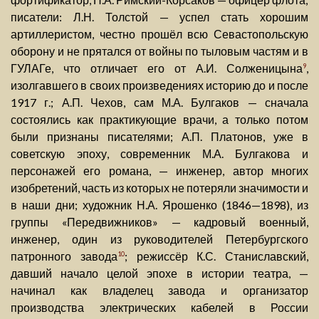
писатели: Л.Н. Толстой — успел стать хорошим
артиллеристом, честно прошёл всю Севастопольскую
оборону и не прятался от войны по тыловым частям и в
ГУЛАГе, что отличает его от А.И. Солженицына
,
9
изолгавшего в своих произведениях историю до и после
1917 г.; А.П. Чехов, сам М.А. Булгаков — сначала
состоялись как практикующие врачи, а только потом
были признаны писателями; А.П. Платонов, уже в
советскую эпоху, современник М.А. Булгакова и
персонажей его романа, — инженер, автор многих
изобретений, часть из которых не потеряли значимости и
в наши дни; художник Н.А. Ярошенко (1846—1898), из
группы «Передвижников» — кадровый военный,
инженер, один из руководителей Петербургского
патронного завода
; режиссёр К.С. Станиславский,
10
давший начало целой эпохе в истории театра, —
начинал как владелец завода и организатор
производства электрических кабелей в России