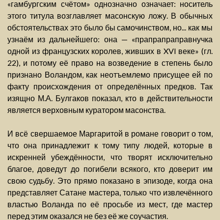
«гамбургским счётом» однозначно означает: носитель
этого титула возглавляет масонскую ложу. В обычных
обстоятельствах это было бы самочинством, но... как мы
узнаём из дальнейшего: она — «прапрапраправнучка
одной из французских королев, живших в XVI веке» (гл.
22), и потому её право на возведение в степень было
признано Воландом, как неотъемлемо присущее ей по
факту происхождения от определённых предков. Так
изящно М.А. Булгаков показал, кто в действительности
является верховным куратором масонства.
И всё свершаемое Маргаритой в романе говорит о том,
что она принадлежит к тому типу людей, которые в
искренней убеждённости, что творят исключительно
благое, доведут до погибели всякого, кто доверит им
свою судьбу. Это прямо показано в эпизоде, когда она
представляет Сатане мастера, только что извлечённого
властью Воланда по её просьбе из мест, где мастер
перед этим оказался не без её же соучастия.