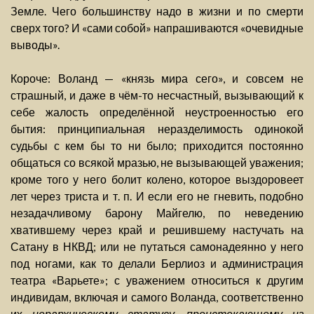
Земле. Чего большинству надо в жизни и по смерти
сверх того? И «сами собой» напрашиваются «очевидные
выводы».
Короче: Воланд — «князь мира сего», и совсем не
страшный, и даже в чём-то несчастный, вызывающий к
себе жалость определённой неустроенностью его
бытия: принципиальная неразделимость одинокой
судьбы с кем бы то ни было; приходится постоянно
общаться со всякой мразью, не вызывающей уважения;
кроме того у него болит колено, которое выздоровеет
лет через триста и т. п. И если его не гневить, подобно
незадачливому барону Майгелю, по неведению
хватившему через край и решившему настучать на
Сатану в НКВД; или не путаться самонадеянно у него
под ногами, как то делали Берлиоз и администрация
театра «Варьете»; с уважением относиться к другим
индивидам, включая и самого Воланда, соответственно
их
иерархическому статусу, проистекающему из