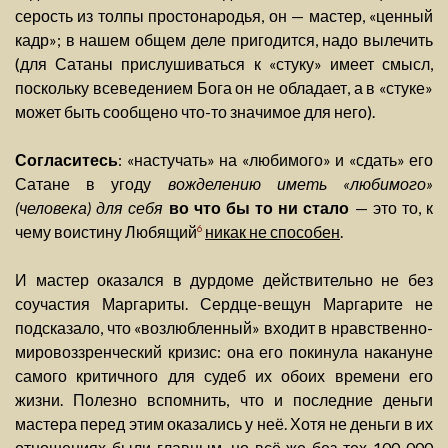
серость из толпы простонародья, он — мастер, «ценный
кадр»; в нашем общем деле пригодится, надо вылечить
(для Сатаны прислушиваться к «стуку» имеет смысл,
поскольку всеведением Бога он не обладает, а в «стуке»
может быть сообщено что-то значимое для него).
Согласитесь
: «настучать» на «любимого» и «сдать» его
Сатане в угоду
вожделению иметь «любимого»
(человека) для себя
во что бы то ни стало
— это то, к
чему воистину Любящий
никак не способен
.
6
И мастер оказался в дурдоме действительно не без
соучастия Маргариты. Сердце-вещун Маргарите не
подсказало, что «возлюбленный» входит в нравственно-
мировоззренческий кризис: она его покинула накануне
самого критичного для судеб их обоих времени его
жизни. Полезно вспомнить, что и последние деньги
мастера перед этим оказались у неё. Хотя не деньги в их
отношениях были главным, но всё же без тех 100 000