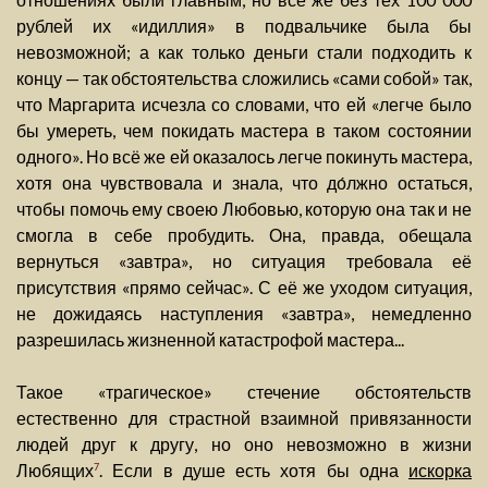
рублей их «идиллия» в подвальчике была бы
невозможной; а как только деньги стали подходить к
концу — так обстоятельства сложились «сами собой» так,
что Маргарита исчезла со словами, что ей «легче было
бы умереть, чем покидать мастера в таком состоянии
одного». Но всё же ей оказалось легче покинуть мастера,
хотя она чувствовала и знала, что до́лжно остаться,
чтобы помочь ему своею Любовью, которую она так и не
смогла в себе пробудить. Она, правда, обещала
вернуться «завтра», но ситуация требовала её
присутствия «прямо сейчас». С её же уходом ситуация,
не дожидаясь наступления «завтра», немедленно
разрешилась жизненной катастрофой мастера...
Такое «трагическое» стечение обстоятельств
естественно для страстной взаимной привязанности
людей друг к другу, но оно невозможно в жизни
Любящих
. Если в душе есть хотя бы одна
искорка
7