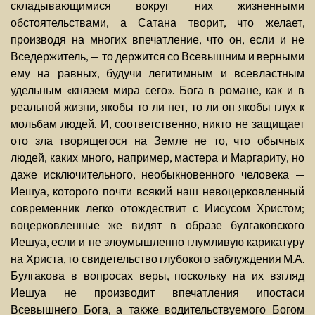
складывающимися вокруг них жизненными
обстоятельствами, а Сатана творит, что желает,
производя на многих впечатление, что он, если и не
Вседержитель, — то держится со Всевышним и верными
ему на равных, будучи легитимным и всевластным
удельным «князем мира сего». Бога в романе, как и в
реальной жизни, якобы то ли нет, то ли он якобы глух к
мольбам людей. И, соответственно, никто не защищает
ото зла творящегося на Земле не то, что обычных
людей, каких много, например, мастера и Маргариту, но
даже исключительного, необыкновенного человека —
Иешуа, которого почти всякий наш невоцерковленный
современник легко отождествит с Иисусом Христом;
воцерковленные же видят в образе булгаковского
Иешуа, если и не злоумышленно глумливую карикатуру
на Христа, то свидетельство глубокого заблуждения М.А.
Булгакова в вопросах веры, поскольку на их взгляд
Иешуа не производит впечатления ипостаси
Всевышнего Бога, а также водительствуемого Богом