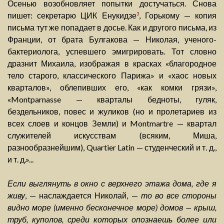
Осенью возобновляет попытки достучаться. Снова
пишет: секретарю ЦИК Енукидзе
, Горькому — копия
3
письма тут же попадает в досье. Как и другого письма, из
Франции, от брата Булгакова — Николая, ученого-
бактериолога, успевшего эмигрировать. Тот словно
дразнит Михаила, изображая в красках «благородное
тело старого, классического Парижа» и «хаос новых
кварталов», облепивших его, «как комки грязи»,
«Montparnasse — кварталы бедноты, гуляк,
бездельников, повес и жуликов (но и пролетариев из
всех слоев и концов Земли) и Montmartre — квартал
служителей искусствам (всяким, Миша,
разнообразнейшим), Quartier Latin — студенческий и т. д.,
и т. д.»...
Если выглянуть в окно с верхнего этажа дома, где я
живу
, — наслаждается Николай, —
то во все стороны
видно море (именно бесконечное море) домов — крыш,
труб, куполов, среди которых опознаешь более или