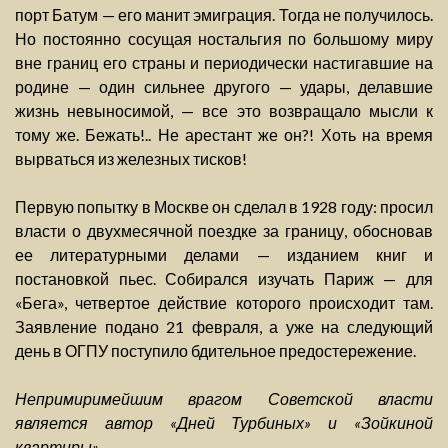
порт Батум — его манит эмиграция. Тогда не получилось.
Но постоянно сосущая ностальгия по большому миру
вне границ его страны и периодически настигавшие на
родине — один сильнее другого — удары, делавшие
жизнь невыносимой, — все это возвращало мысли к
тому же. Бежать!.. Не арестант же он?! Хоть на время
вырваться из железных тисков!
Первую попытку в Москве он сделал в 1928 году: просил
власти о двухмесячной поездке за границу, обосновав
ее литературными делами — изданием книг и
постановкой пьес. Собирался изучать Париж — для
«Бега», четвертое действие которого происходит там.
Заявление подано 21 февраля, а уже на следующий
день в ОГПУ поступило бдительное предостережение.
Непримиримейшим врагом Советской власти
является автор «Дней Турбиных» и «Зойкиной
квартиры»