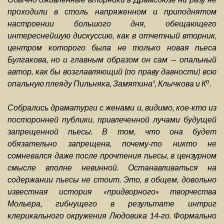
проходили в столь напряженном и приподнятом
настроении большого дня, обещающего
интереснейшую дискуссию, как в отчетный вторник,
центром которого была не только новая пьеса
Булгакова, но и главным образом он сам — опальный
автор, как бы возглавляющий (по праву давности) всю
о
опальную плеяду Пильняка, Замятина
, Клычкова и К
.
4
Собрались драматурги с женами и, видимо, кое-кто из
посторонней публики, привлеченной лучами будущей
запрещенной пьесы. В том, что она будет
обязательно запрещена, почему-то никто не
сомневался даже после прочтения пьесы, в цензурном
смысле вполне невинной. Останавливаться на
содержании пьесы не стоит. Это, в общем, довольно
известная история «придворного» творчества
Мольера, гибнущего в результате интриг
клерикального окружения Людовика 14-го. Формально