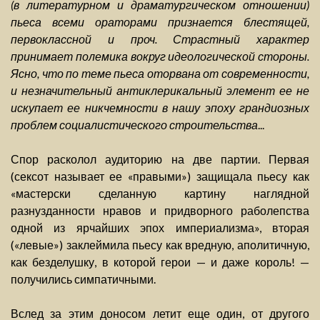
(в литературном и драматургическом отношении)
пьеса всеми ораторами признается блестящей,
первоклассной и проч. Страстный характер
принимает полемика вокруг идеологической стороны.
Ясно, что по теме пьеса оторвана от современности,
и незначительный антиклерикальный элемент ее не
искупает ее никчемности в нашу эпоху грандиозных
проблем социалистического строительства
...
Спор расколол аудиторию на две партии. Первая
(сексот называет ее «правыми») защищала пьесу как
«мастерски сделанную картину наглядной
разнузданности нравов и придворного раболепства
одной из ярчайших эпох империализма», вторая
(«левые») заклеймила пьесу как вредную, аполитичную,
как безделушку, в которой герои — и даже король! —
получились симпатичными.
Вслед за этим доносом летит еще один, от другого