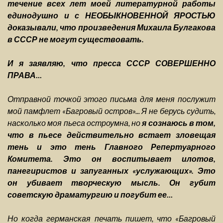
течение всех лет моей литературной работы
единодушно и с НЕОБЫКНОВЕННОЙ ЯРОСТЬЮ
доказывали, что произведения Михаила Булгакова
в СССР не могут существовать.
И я заявляю, что пресса СССР СОВЕРШЕННО
ПРАВА
...
Отправной точкой этого письма для меня послужит
мой памфлет «Багровый остров»... Я не берусь судить,
насколько моя пьеса остроумна, но
я сознаюсь в том,
что в пьесе действительно встает зловещая
тень и это тень Главного Репертуарного
Комитета. Это он воспитывает илотов,
панегиристов и запуганных «услужающих». Это
он убивает творческую мысль. Он губит
советскую драматургию и погубит ее
...
Но когда германская печать пишет, что «Багровый