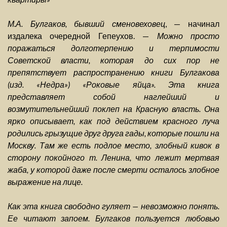
М.А. Булгаков, бывший сменовеховец
, — начинал
издалека очередной Гепеухов. —
Можно просто
поражаться долготерпению и терпимости
Советской власти, которая до сих пор не
препятствует распространению книги Булгакова
(изд. «Недра») «Роковые яйца». Эта книга
представляет собой наглейший и
возмутительнейший поклеп на Красную власть. Она
ярко описывает, как под действием красного луча
родились грызущие друг друга гады, которые пошли на
Москву. Там же есть подлое место, злобный кивок в
сторону покойного т. Ленина, что лежит мертвая
жаба, у которой даже после смерти осталось злобное
выражение на лице.
Как эта книга свободно гуляет — невозможно понять.
Ее читают запоем. Булгаков пользуется любовью