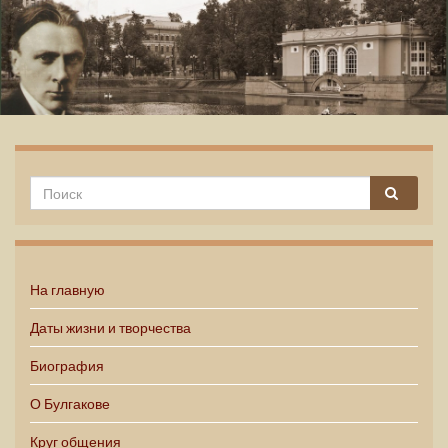
Михаил Булгаков
На главную
Даты жизни и творчества
Биография
О Булгакове
Круг общения