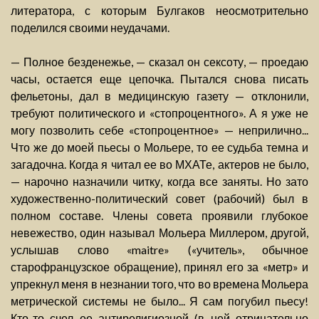
литератора, с которым Булгаков неосмотрительно
поделился своими неудачами.
— Полное безденежье, — сказал он сексоту, — проедаю
часы, остается еще цепочка. Пытался снова писать
фельетоны, дал в медицинскую газету — отклонили,
требуют политического и «стопроцентного». А я уже не
могу позволить себе «стопроцентное» — неприлично...
Что же до моей пьесы о Мольере, то ее судьба темна и
загадочна. Когда я читал ее во МХАТе, актеров не было,
— нарочно назначили читку, когда все заняты. Но зато
художественно-политический совет (рабочий) был в
полном составе. Члены совета проявили глубокое
невежество, один называл Мольера Миллером, другой,
услышав слово «maitre» («учитель», обычное
старофранцузское обращение), принял его за «метр» и
упрекнул меня в незнании того, что во времена Мольера
метрической системы не было... Я сам погубил пьесу!
Кто-то счел ее антирелигиозной (в ней отрицательно