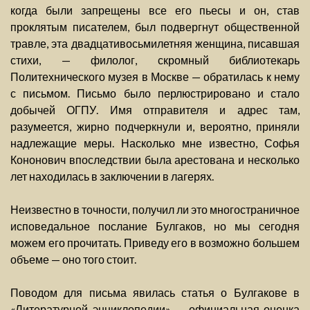
когда были запрещены все его пьесы и он, став
проклятым писателем, был подвергнут общественной
травле, эта двадцативосьмилетняя женщина, писавшая
стихи, — филолог, скромный библиотекарь
Политехнического музея в Москве — обратилась к нему
с письмом. Письмо было перлюстрировано и стало
добычей ОГПУ. Имя отправителя и адрес там,
разумеется, жирно подчеркнули и, вероятно, приняли
надлежащие меры. Насколько мне известно, Софья
Кононович впоследствии была арестована и несколько
лет находилась в заключении в лагерях.
Неизвестно в точности, получил ли это многостраничное
исповедальное послание Булгаков, но мы сегодня
можем его прочитать. Приведу его в возможно большем
объеме — оно того стоит.
Поводом для письма явилась статья о Булгакове в
«Литературной энциклопедии» — официальная оценка