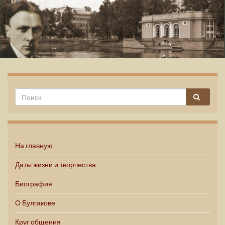
Михаил Булгаков
На главную
Даты жизни и творчества
Биография
О Булгакове
Круг общения