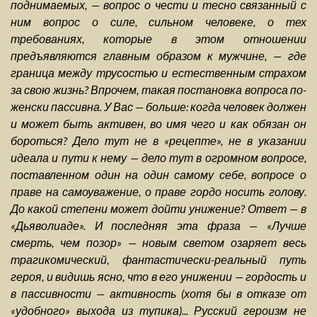
поднимаемых, — вопрос о чести и тесно связанный с
ним вопрос о силе, сильном человеке, о тех
требованиях, которые в этом отношении
предъявляются главным образом к мужчине, — где
граница между трусостью и естественным страхом
за свою жизнь? Впрочем, такая постановка вопроса по-
женски пассивна. У Вас — больше: когда человек должен
и может быть активен, во имя чего и как обязан он
бороться? Дело тут не в «рецепте», не в указании
идеала и пути к нему — дело тут в огромном вопросе,
поставленном один на один самому себе, вопросе о
праве на самоуважение, о праве гордо носить голову.
До какой степени может дойти унижение? Ответ — в
«Дьяволиаде». И последняя эта фраза — «Лучше
смерть, чем позор» — новым светом озаряет весь
трагикомический, фантастически-реальный путь
героя, и видишь ясно, что в его унижении — гордость и
в пассивности — активность (хотя бы в отказе от
«удобного» выхода из тупика)... Русский героизм не