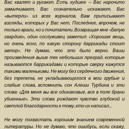
Вас хвалят и ругают. Есть худшее — Вас нарочито
замалчивают, Вас сознательно искажают, Вас
«вытерли» из всех журналов, Вам приписывают
взгляды, которых у Вас нет. Последнее, впрочем, не
только враги, но и почитатели. Возвращая мне «Белую
гвардию», один сослуживец заметил: «Хорошая вещь,
но очень ясно, по какую сторону баррикады стоит
автор». Не думаю, что это было верно. Ваши
произведения выше тех небольших преград, которые
называются баррикадами и которые сверху кажутся
такими маленькими. Не могу без сердечного движения,
без трепета, не укладывающегося в мои грубые и
слабые слова, вспомнить сон Алеши Турбина и эти
слова: «Для меня вы все одинаковые, все в поле брани
убиенные». Эти слова рождают чувство глубокой и
светлой благодарности к тому, кто их написал...
Не могу похвастать хорошим знанием современной
литературы. Но не думаю, что ошибусь, если скажу,