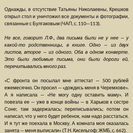
Однажды, в отсутствие Татьяны Николаевны, Крешков
открыл стол и уничтожил все документы и фотографии,
связанные с Булгаковым (ЧАП, с. 110—113).
Не все, говорит Л.Ф., два письма были не у нее — у
какой-то родственницы, в книге. Одно — из двух
листов, второе — из одного. Оба в одном конверте.
Это были любимые письма, они были дороги ей,
перечитывались много раз.
«С фронта он посылал мне аттестат — 500 рублей
ежемесячно. Он просил — «дождись меня в Черемхове».
А я написала — «Не могу одну оставить маму». И
повезла ее — уже в конце войны — в Харьков к сестре
Соне; там задержалась; переписывались; потом он
написал, что у него будет ребенок, нам надо расстаться.
И я тут же поехала в Москву. А комната моя оказалась
занята — меня выписали» (Т.Н. Кисельгоф; ЖМБ, с. 662).