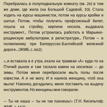
Перебралась в полуподвальную комнату (кв. 26) в том
же доме, где жила (на Большой Садовой, 10). Стала
ходить на курсы машинисток, потом на курсы кройки и
шитья. Потом, чтобы получить профсоюзный билет,
пошла на стройку, кирпичи носила, выдавала
инструмент... Потом устроилась работать в Марьино-
рощинскую амбулатории, в регистратуре... Потом — в
поликлинику при Белорусско-Балтийской железной
дороге... (ЖМБ, с. 662).
«...я вставала в 6 утра, ехала на трамвае «А» куда-то на
Птичий рынок и там таскала камни на носилках — до
зимы. Потом меня перебросили мыть полы после
известки. А я не могу. И я наняла женщину, чтоб она
мыла! Наконец догадались меня поставить на выдачу
инструментов. Но женщины мне говорили:
— Ты не наша — ты не так пахнешь!» (Т.Н. Кисельгоф;
ЖМБ, с. 662).