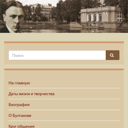
Михаил Булгаков
На главную
Даты жизни и творчества
Биография
О Булгакове
Круг общения