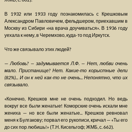
В 1932 или 1933 году познакомилась с Крешковым
Александром Павловичем, фельдшером, приехавшим в
Москву из Сибири «на врача доучиваться». В 1936 году
уехала к нему, в Черемхово, куда-то под Иркутск.
Что же связывало этих людей?
—
Любовь? — задумывается Л.Ф. — Нет, любви очень
мало. Пристанище? Нет. Какие-то корыстные дели
(82%)... И он к ней как-то не очень... Непонятно, что их
связывало.
«Конечно, Крешков мне не очень подходил. Но ведь
вокруг все были женатые! Коморские очень искали мне
жениха — но все были женатые... Крешков ревновал
меня к Булгакову; порвал его рукописи, кричал — «Ты его
до сих пор любишь!» (Т.Н. Кисельгоф; ЖМБ, с. 662).