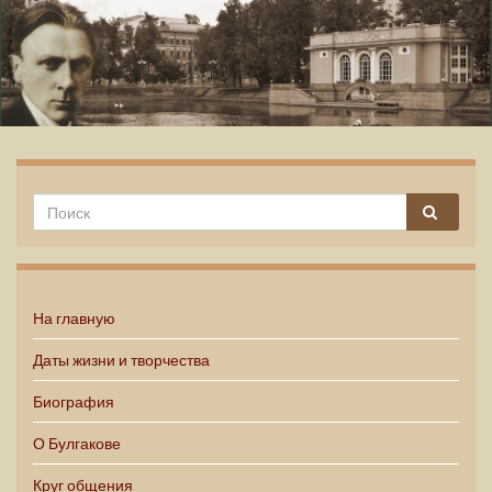
Михаил Булгаков
На главную
Даты жизни и творчества
Биография
О Булгакове
Круг общения