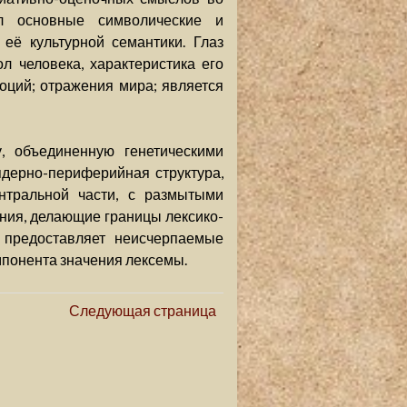
ил основные символические и
её культурной семантики. Глаз
л человека, характеристика его
оций; отражения мира; является
у, объединенную генетическими
ядерно-периферийная структура,
нтральной части, с размытыми
ния, делающие границы лексико-
 предоставляет неисчерпаемые
мпонента значения лексемы.
Следующая страница