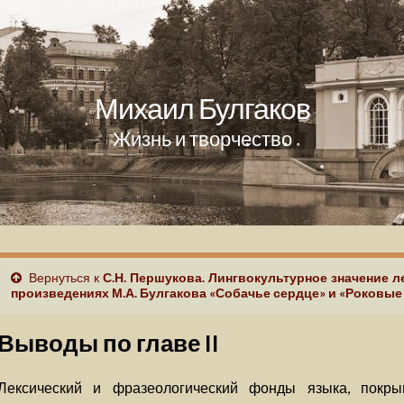
Михаил Булгаков
Жизнь и творчество
Вернуться к
С.Н. Першукова. Лингвокультурное значение л
произведениях М.А. Булгакова «Собачье сердце» и «Роковые
Выводы по главе II
Лексический и фразеологический фонды языка, покры