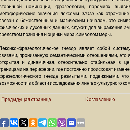
вторичной номинации, фразеологии, паремиях выяв
метафорические значения лексемы
глаза
как отражение 
связан с божественным и магическим началом; это симво
физических и духовных данных; служит для выражения эм
средством познания и оценки мира, символом меры.
Лексико-фразеологическое гнездо являет собой систем
связями, пронизанную семантическими отношениями, это 
открытая и динамичная, относительно стабильная в це
границами на периферии, где постоянно происходят измене
фразеологического гнезда размытыми, подвижными, что
возможности в области исследования лингвокультурного ко
Предыдущая страница
К оглавлению