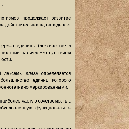
ы.
логизмов продолжает развитие
ми действительности, определяет
держат единицы (лексические и
нностями, наличием/отсутствием
ости.
ей лексемы
глаза
определяется
 большинство единиц которого
 коннотативно маркированными.
наиболее частую сочетаемость с
обусловленную функционально-
циативно-оценочных смыслов во