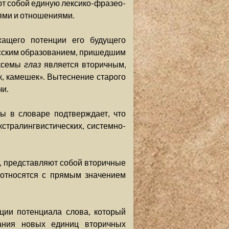
ют собой единую лексико-фразео-
ями и отношениями.
жащего потенции его будущего
русским образованием, пришедшим
ексемы
глаз
является вторичным,
, камешек». Вытеснение старого
и.
ы в словаре подтверждает, что
стралингвистических, системно-
, представляют собой вторичные
оотносятся с прямым значением
ации потенциала слова, который
дания новых единиц вторичных