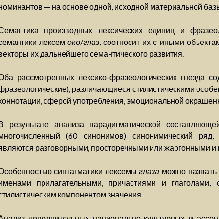
номинантов — на основе одной, исходной материальной баз
Семантика производных лексических единиц и фразео
семантики лексем
око
/
глаз
, соотносит их с иными объекта
векторы их дальнейшего семантического развития.
Оба рассмотренных лексико-фразеологических гнезда со
фразеологические), различающиеся стилистическими особе
коннотации, сферой употребления, эмоциональной окрашенн
В результате анализа парадигматической составляющ
многочисленный (60 синонимов) синонимический ряд,
являются разговорными, просторечными или жаргонными и
Особенностью синтагматики лексемы
глаза
можно назвать 
именами прилагательными, причастиями и глаголами, 
стилистическим компонентом значения.
Анализ дополнительных национально-культурных и ассо