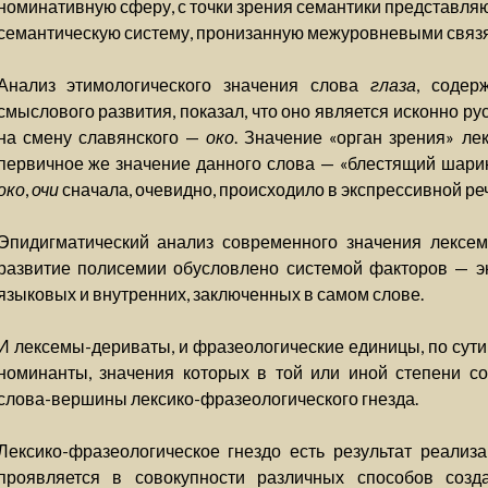
номинативную сферу, с точки зрения семантики представля
семантическую систему, пронизанную межуровневыми связ
Анализ этимологического значения слова
глаза
, содер
смыслового развития, показал, что оно является исконно 
на смену славянского —
око
. Значение «орган зрения» л
первичное же значение данного слова — «блестящий шарик
око
,
очи
сначала, очевидно, происходило в экспрессивной реч
Эпидигматический анализ современного значения лексем
развитие полисемии обусловлено системой факторов — эк
языковых и внутренних, заключенных в самом слове.
И лексемы-дериваты, и фразеологические единицы, по сути
номинанты, значения которых в той или иной степени с
слова-вершины лексико-фразеологического гнезда.
Лексико-фразеологическое гнездо есть результат реализ
проявляется в совокупности различных способов соз