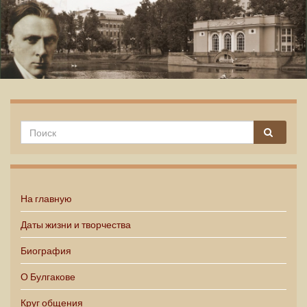
Михаил Булгаков
На главную
Даты жизни и творчества
Биография
О Булгакове
Круг общения