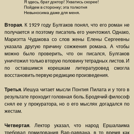
Я здесь, брат доктор! Ухватись скорее!
Пойдем в сторонку; эта толкотня
Невыносима даже для меня.
Вторая
. К 1929 году Булгаков понял, что его роман не
получается и поэтому писатель его уничтожил. Однако,
Мариэтта Чудакова со слов жены Елены Сергеевны
указала другую причину сожжения романа. А чтобы
можно было проверить, что он писался, Булгаков
уничтожил только вторую половину тетрадных листов. И
по оставшимся корешкам литературовед смогла
восстановить первую редакцию произведения.
Третья
. Иешуа читает мысли Понтия Пилата и у того в
результате проходит головная боль. Бродячий философ
снял ее у прокуратора, но о его мыслях догадался по
жестам.
Четвертая
. Лектор указал, что народ Ершалаима
требовал помилования Вар-раввана, в то время как