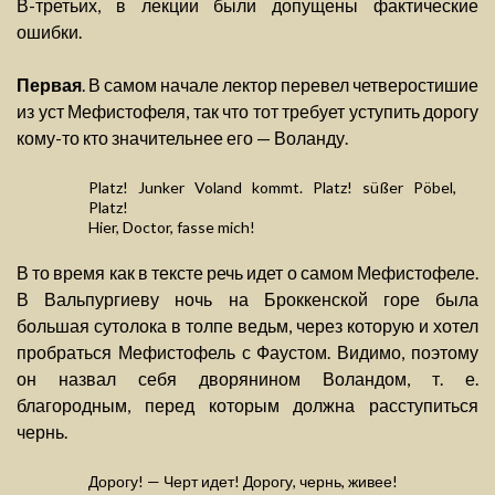
В-третьих, в лекции были допущены фактические
ошибки.
Первая
. В самом начале лектор перевел четверостишие
из уст Мефистофеля, так что тот требует уступить дорогу
кому-то кто значительнее его — Воланду.
Platz! Junker Voland kommt. Platz! süßer Pöbel,
Platz!
Hier, Doctor, fasse mich!
В то время как в тексте речь идет о самом Мефистофеле.
В Вальпургиеву ночь на Броккенской горе была
большая сутолока в толпе ведьм, через которую и хотел
пробраться Мефистофель с Фаустом. Видимо, поэтому
он назвал себя дворянином Воландом, т. е.
благородным, перед которым должна расступиться
чернь.
Дорогу! — Черт идет! Дорогу, чернь, живее!