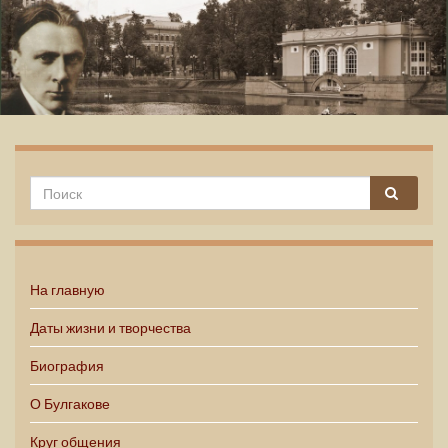
Михаил Булгаков
На главную
Даты жизни и творчества
Биография
О Булгакове
Круг общения