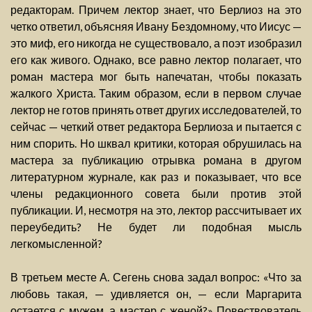
редакторам. Причем лектор знает, что Берлиоз на это
четко ответил, объясняя Ивану Бездомному, что Иисус —
это миф, его никогда не существовало, а поэт изобразил
его как живого. Однако, все равно лектор полагает, что
роман мастера мог быть напечатан, чтобы показать
жалкого Христа. Таким образом, если в первом случае
лектор не готов принять ответ других исследователей, то
сейчас — четкий ответ редактора Берлиоза и пытается с
ним спорить. Но шквал критики, которая обрушилась на
мастера за публикацию отрывка романа в другом
литературном журнале, как раз и показывает, что все
члены редакционного совета были против этой
публикации. И, несмотря на это, лектор рассчитывает их
переубедить? Не будет ли подобная мысль
легкомысленной?
В третьем месте А. Сегень снова задал вопрос: «Что за
любовь такая, — удивляется он, — если Маргарита
остается с мужем, а мастер с женой?» Повествователь