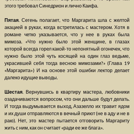
этого требовал Синедрион и лично Каифа.
Пятая
. Сегень полагает, что Маргарита шла с желтой
акацией в руках, когда встретилась с мастером. Хотя в
романе четко указывается, что у нее в руках была
мимоза. «Что нужно было этой женщине, в глазах
которой всегда горел какой-то непонятный огонечек, что
нужно было этой чуть косящей на один глаз ведьме,
украсившей себя тогда весною мимозами?» (Глава 19
«Маргарита») И на основе этой ошибки лектор делает
далеко идущие выводы.
Шестая
. Вернувшись в квартиру мастера, любовники
озадачиваются вопросом, что они дальше будут делать.
И тогда выдумывается выход, Азазелло их травит ядом
и их души отправляются в вечный приют (не в аду и не в
раю). Нет, это мастер пытается отговорить Маргариту
жить с ним, как он считает «ради ее же блага».