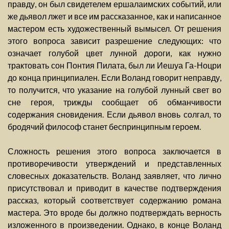
правду, он был свидетелем ершалаимских событий, или
же дьявол лжет и все им рассказанное, как и написанное
мастером есть художественный вымысел. От решения
этого вопроса зависит разрешение следующих: что
означает голубой цвет лунной дороги, как нужно
трактовать сон Понтия Пилата, был ли Иешуа Га-Ноцри
до конца принципиален. Если Воланд говорит неправду,
то получится, что указание на голубой лунный свет во
сне героя, трижды сообщает об обманчивости
содержания сновидения. Если дьявол вновь солгал, то
бродячий философ станет беспринципным героем.
Сложность решения этого вопроса заключается в
противоречивости утверждений и представленных
словесных доказательств. Воланд заявляет, что лично
присутствовал и приводит в качестве подтверждения
рассказ, который соответствует содержанию романа
мастера. Это вроде бы должно подтверждать верность
изложенного в произведении. Однако, в конце Воланд