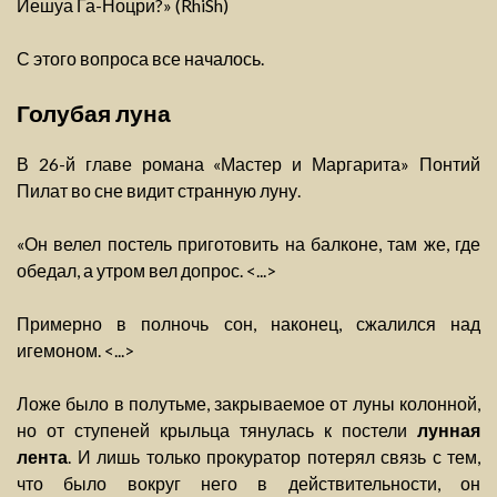
Иешуа Га-Ноцри?» (RhiSh)
С этого вопроса все началось.
Голубая луна
В 26-й главе романа «Мастер и Маргарита» Понтий
Пилат во сне видит странную луну.
«Он велел постель приготовить на балконе, там же, где
обедал, а утром вел допрос. <...>
Примерно в полночь сон, наконец, сжалился над
игемоном. <...>
Ложе было в полутьме, закрываемое от луны колонной,
но от ступеней крыльца тянулась к постели
лунная
лента
. И лишь только прокуратор потерял связь с тем,
что было вокруг него в действительности, он