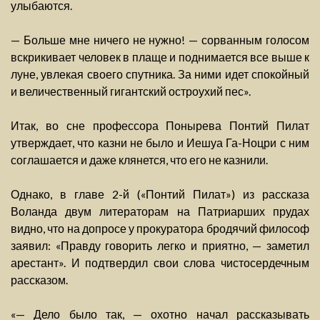
улыбаются.
— Больше мне ничего не нужно! — сорванным голосом
вскрикивает человек в плаще и поднимается все выше к
луне, увлекая своего спутника. За ними идет спокойный
и величественный гигантский остроухий пес».
Итак, во сне профессора Понырева Понтий Пилат
утверждает, что казни не было и Иешуа Га-Ноцри с ним
соглашается и даже клянется, что его не казнили.
Однако, в главе 2-й («Понтий Пилат») из рассказа
Воланда двум литераторам на Патриарших прудах
видно, что на допросе у прокуратора бродячий философ
заявил: «Правду говорить легко и приятно, — заметил
арестант». И подтвердил свои слова чистосердечным
рассказом.
«— Дело было так, — охотно начал рассказывать