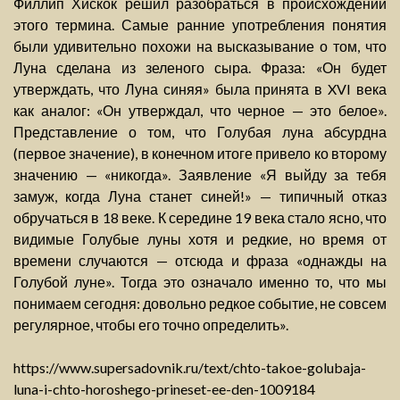
Филлип Хискок решил разобраться в происхождении
этого термина. Самые ранние употребления понятия
были удивительно похожи на высказывание о том, что
Луна сделана из зеленого сыра. Фраза: «Он будет
утверждать, что Луна синяя» была принята в XVI века
как аналог: «Он утверждал, что черное — это белое».
Представление о том, что Голубая луна абсурдна
(первое значение), в конечном итоге привело ко второму
значению — «никогда». Заявление «Я выйду за тебя
замуж, когда Луна станет синей!» — типичный отказ
обручаться в 18 веке. К середине 19 века стало ясно, что
видимые Голубые луны хотя и редкие, но время от
времени случаются — отсюда и фраза «однажды на
Голубой луне». Тогда это означало именно то, что мы
понимаем сегодня: довольно редкое событие, не совсем
регулярное, чтобы его точно определить».
https://www.supersadovnik.ru/text/chto-takoe-golubaja-
luna-i-chto-horoshego-prineset-ee-den-1009184