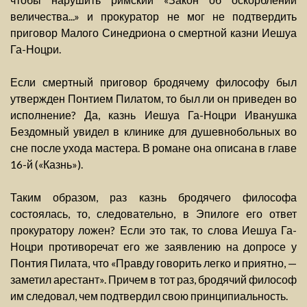
величества...» и прокуратор не мог не подтвердить
приговор Малого Синедриона о смертной казни Иешуа
Га-Ноцри.
Если смертный приговор бродячему философу был
утвержден Понтием Пилатом, то был ли он приведен во
исполнение? Да, казнь Иешуа Га-Ноцри Иванушка
Бездомный увидел в клинике для душевнобольных во
сне после ухода мастера. В романе она описана в главе
16-й («Казнь»).
Таким образом, раз казнь бродячего философа
состоялась, то, следовательно, в Эпилоге его ответ
прокуратору ложен? Если это так, то слова Иешуа Га-
Ноцри противоречат его же заявлению на допросе у
Понтия Пилата, что «Правду говорить легко и приятно, —
заметил арестант». Причем в тот раз, бродячий философ
им следовал, чем подтвердил свою принципиальность.