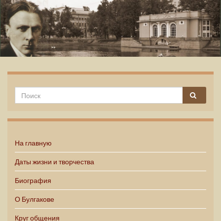
Михаил Булгаков
На главную
Даты жизни и творчества
Биография
О Булгакове
Круг общения