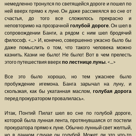
немедленно тронулся по светящейся дороге и пошел по
ней вверх прямо к луне. Он даже рассмеялся во сне от
счастья, до того все сложилось прекрасно и
неповторимо на прозрачной
голубой дороге
. Он шел в
сопровождении Банги, а рядом с ним шел бродячий
философ. <...> И, конечно, совершенно ужасно было бы
даже помыслить о том, что такого человека можно
казнить. Казни не было! Не было! Вот в чем прелесть
этого путешествия вверх
по лестнице луны
. <...>
Все это было хорошо, но тем ужаснее было
пробуждение игемона. Банга зарычал на луну, и
скользкая, как бы укатанная маслом,
голубая дорога
перед прокуратором провалилась».
Итак, Понтий Пилат шел во сне по голубой дороге,
которой была лунная лента, протянувшаяся от постели
прокуратора прямо к луне. Обычно лунный свет желтый,
но в данном случае он голубой. Может ли это что-то