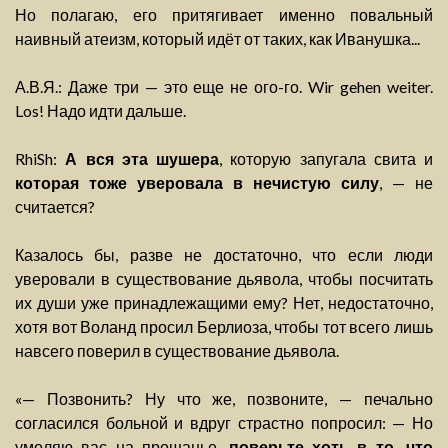
Но полагаю, его притягивает именно повальный
наивный атеизм, который идёт от таких, как Иванушка...
А.В.Я.: Даже три — это еще не ого-го. Wir gehen weiter.
Los! Надо идти дальше.
RhiSh:
А вся эта шушера
, которую запугала свита и
которая тоже уверовала в нечистую силу
, — не
считается?
Казалось бы, разве не достаточно, что если люди
уверовали в существование дьявола, чтобы посчитать
их души уже принадлежащими ему? Нет, недостаточно,
хотя вот Воланд просил Берлиоза, чтобы тот всего лишь
навсего поверил в существование дьявола.
«— Позвонить? Ну что же, позвоните, — печально
согласился больной и вдруг страстно попросил: — Но
умоляю вас на прощанье,
поверьте хоть в то, что