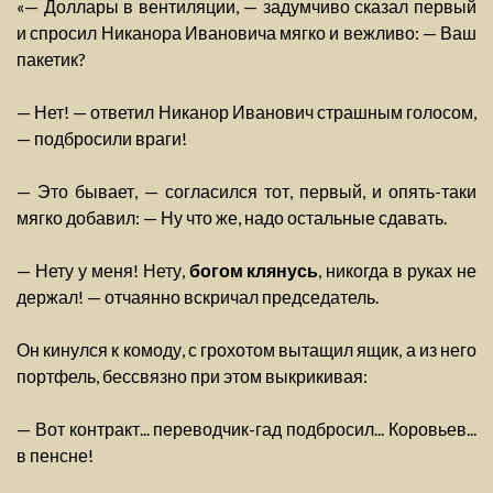
«— Доллары в вентиляции, — задумчиво сказал первый
и спросил Никанора Ивановича мягко и вежливо: — Ваш
пакетик?
— Нет! — ответил Никанор Иванович страшным голосом,
— подбросили враги!
— Это бывает, — согласился тот, первый, и опять-таки
мягко добавил: — Ну что же, надо остальные сдавать.
— Нету у меня! Нету,
богом клянусь
, никогда в руках не
держал! — отчаянно вскричал председатель.
Он кинулся к комоду, с грохотом вытащил ящик, а из него
портфель, бессвязно при этом выкрикивая:
— Вот контракт... переводчик-гад подбросил... Коровьев...
в пенсне!