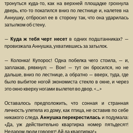
тронуться куда-то, как на верхней площадке грохнула
дверь, кто-то покатился вниз по лестнице и, налетев на
Аннушку, отбросил ее в сторону так, что она ударилась
затылком об стену.
—
Куда ж тебя черт несет
в одних подштанниках? —
провизжала Аннушка, ухватившись за затылок.
— Колонка! Купорос! Одна побелка чего стоила, — и,
заплакав, рявкнул: — Вон! — тут он бросился, но не
дальше, вниз по лестнице, а обратно — вверх, туда, где
было выбитое ногой экономиста стекло в окне, и через
это окно кверху ногами вылетел во двор. <...>
Оставалось предположить, что сонная и странная
личность улетела из дому, как птица, не оставив по себе
никакого следа.
Аннушка перекрестилась
и подумала:
«Да, уж действительно квартирка номер пятьдесят!
Недаром люди говорят! Ай да квартирка!»