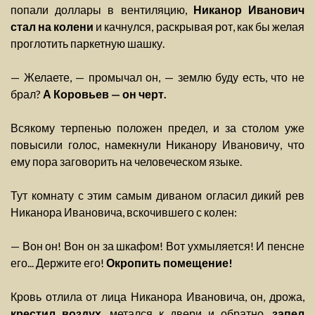
попали доллары в вентиляцию,
Никанор Иванович
стал на колени
и качнулся, раскрывая рот, как бы желая
проглотить паркетную шашку.
— Желаете, — промычал он, — землю буду есть, что не
брал?
А Коровьев — он черт.
Всякому терпенью положен предел, и за столом уже
повысили голос, намекнули Никанору Ивановичу, что
ему пора заговорить на человеческом языке.
Тут комнату с этим самым диваном огласил дикий рев
Никанора Ивановича, вскочившего с колен:
— Вон он! Вон он за шкафом! Вот ухмыляется! И пенсне
его... Держите его!
Окропить помещение!
Кровь отлила от лица Никанора Ивановича, он, дрожа,
крестил воздух
, метался к двери и обратно,
запел