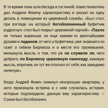
В то время пока шла беседа в гостиной, повествователь
дал Андрею Фокичу характеристику и указал на одну
деталь в помещении из церковной службы. «Был стол,
при взгляде на который
богобоязненный
буфетчик
вздрогнул: стол был покрыт церковной парчой». «
Пахло
не только жареным, но еще какими-то крепчайшими
духами и
ладаном
, от чего у буфетчика, уже знавшего из
газет о гибели Берлиоза и о месте его проживания,
мелькнула мысль о том, что уж
не служили ли
, чего
доброго,
по Берлиозу церковную панихиду
, каковую
мысль, впрочем, он тут же отогнал от себя, как заведомо
нелепую».
Когда Андрей Фокич покинул нехорошую квартирку, у
него произошла встреча и с ним случилась история,
которые подтвердили, данную ему характеристику —
Соков был богобоязнен.