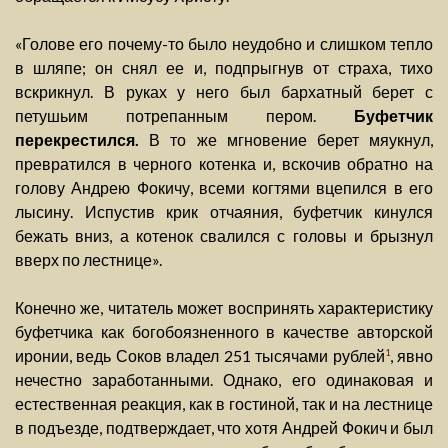
«Голове его почему-то было неудобно и слишком тепло
в шляпе; он снял ее и, подпрыгнув от страха, тихо
вскрикнул. В руках у него был бархатный берет с
петушьим потрепанным пером.
Буфетчик
перекрестился.
В то же мгновение берет мяукнул,
превратился в черного котенка и, вскочив обратно на
голову Андрею Фокичу, всеми когтями вцепился в его
лысину. Испустив крик отчаяния, буфетчик кинулся
бежать вниз, а котенок свалился с головы и брызнул
вверх по лестнице».
Конечно же, читатель может воспринять характеристику
буфетчика как богобоязненного в качестве авторской
иронии, ведь Соков владел 251 тысячами рублей
, явно
1
нечестно заработанными. Однако, его одинаковая и
естественная реакция, как в гостиной, так и на лестнице
в подъезде, подтверждает, что хотя Андрей Фокич и был