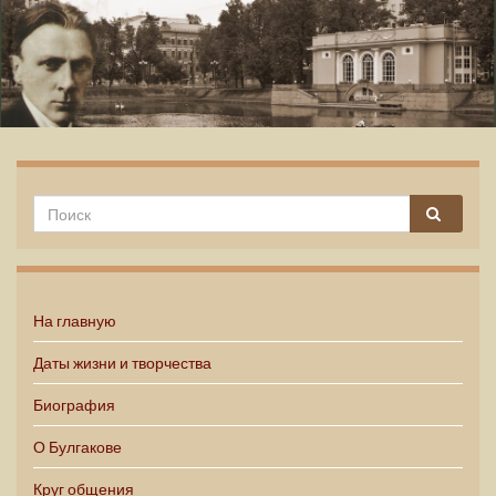
Михаил Булгаков
На главную
Даты жизни и творчества
Биография
О Булгакове
Круг общения