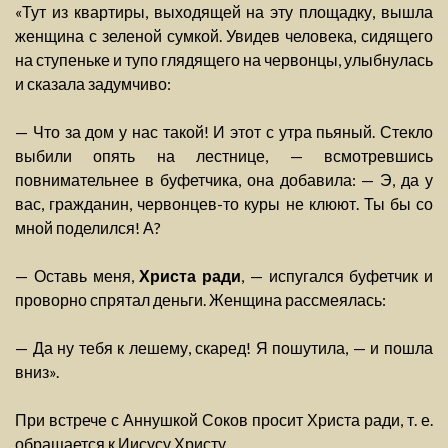
«Тут из квартиры, выходящей на эту площадку, вышла
женщина с зеленой сумкой. Увидев человека, сидящего
на ступеньке и тупо глядящего на червонцы, улыбнулась
и сказала задумчиво:
— Что за дом у нас такой! И этот с утра пьяный. Стекло
выбили опять на лестнице, — всмотревшись
повнимательнее в буфетчика, она добавила: — Э, да у
вас, гражданин, червонцев-то куры не клюют. Ты бы со
мной поделился! А?
— Оставь меня,
Христа ради
, — испугался буфетчик и
проворно спрятал деньги. Женщина рассмеялась:
— Да ну тебя к лешему, скаред! Я пошутила, — и пошла
вниз».
При встрече с Аннушкой Соков просит Христа ради, т. е.
обращается к Иисусу Христу.