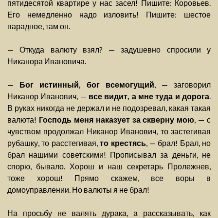
пятидесятой квартире у нас засел! Пишите: Коровьев.
Его немедленно надо изловить! Пишите: шестое
парадное, там он.
— Откуда валюту взял? — задушевно спросили у
Никанора Ивановича.
—
Бог истинный, бог всемогущий
, — заговорил
Никанор Иванович, —
все видит, а мне туда и дорога
.
В руках никогда не держал и не подозревал, какая такая
валюта!
Господь меня наказует за скверну мою
, — с
чувством продолжал Никанор Иванович, то застегивая
рубашку, то расстегивая,
то крестясь
, — брал! Брал, но
брал нашими советскими! Прописывал за деньги, не
спорю, бывало. Хорош и наш секретарь Пролежнев,
тоже хорош! Прямо скажем, все воры в
домоуправлении. Но валюты я не брал!
На просьбу не валять дурака, а рассказывать, как