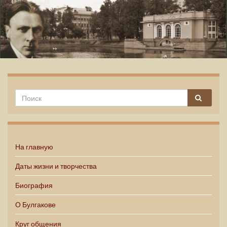
Михаил Булгаков
На главную
Даты жизни и творчества
Биография
О Булгакове
Круг общения