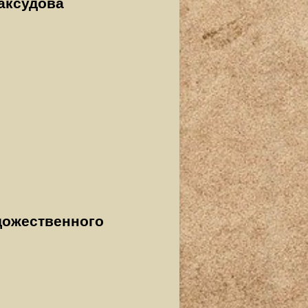
аксудова
дожественного