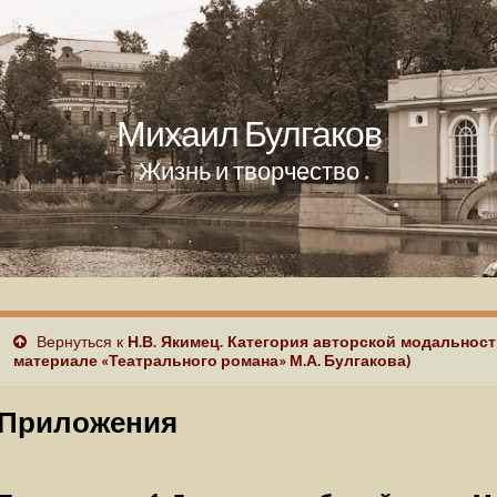
Михаил Булгаков
Жизнь и творчество
Вернуться к
Н.В. Якимец. Категория авторской модальност
материале «Театрального романа» М.А. Булгакова)
Приложения