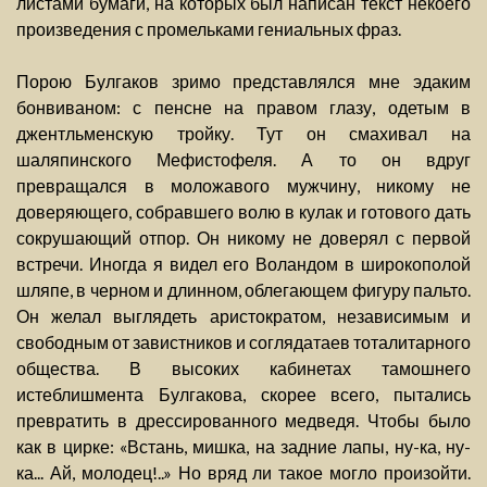
листами бумаги, на которых был написан текст некоего
произведения с промельками гениальных фраз.
Порою Булгаков зримо представлялся мне эдаким
бонвиваном: с пенсне на правом глазу, одетым в
джентльменскую тройку. Тут он смахивал на
шаляпинского Мефистофеля. А то он вдруг
превращался в моложавого мужчину, никому не
доверяющего, собравшего волю в кулак и готового дать
сокрушающий отпор. Он никому не доверял с первой
встречи. Иногда я видел его Воландом в широкополой
шляпе, в черном и длинном, облегающем фигуру пальто.
Он желал выглядеть аристократом, независимым и
свободным от завистников и соглядатаев тоталитарного
общества. В высоких кабинетах тамошнего
истеблишмента Булгакова, скорее всего, пытались
превратить в дрессированного медведя. Чтобы было
как в цирке: «Встань, мишка, на задние лапы, ну-ка, ну-
ка... Ай, молодец!..» Но вряд ли такое могло произойти.