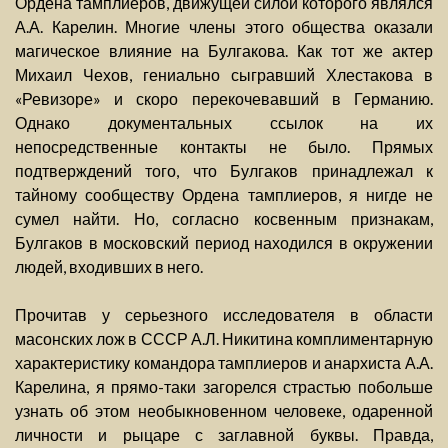
Ордена тамплиеров, движущей силой которого являлся
А.А. Карелин. Многие члены этого общества оказали
магическое влияние на Булгакова. Как тот же актер
Михаил Чехов, гениально сыгравший Хлестакова в
«Ревизоре» и скоро перекочевавший в Германию.
Однако документальных ссылок на их
непосредственные контакты не было. Прямых
подтверждений того, что Булгаков принадлежал к
тайному сообществу Ордена тамплиеров, я нигде не
сумел найти. Но, согласно косвенным признакам,
Булгаков в московский период находился в окружении
людей, входивших в него.
Прочитав у серьезного исследователя в области
масонских лож в СССР А.Л. Никитина комплиментарную
характеристику командора тамплиеров и анархиста А.А.
Карелина, я прямо-таки загорелся страстью побольше
узнать об этом необыкновенном человеке, одаренной
личности и рыцаре с заглавной буквы. Правда,