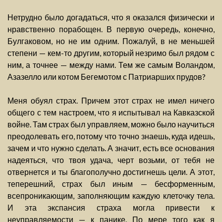
Нетрудно было догадаться, что я оказался физически и
нравственно порабощен. В первую очередь, конечно,
Булгаковом, но не им одним. Пожалуй, в не меньшей
степени — кем-то другим, который незримо был рядом с
ним, а точнее — между нами. Тем же самым Воландом,
Азазелло или котом Бегемотом с Патриарших прудов?
Меня обуял страх. Причем этот страх не имел ничего
общего с тем настроем, что я испытывал на Кавказской
войне. Там страх был управляем, можно было научиться
преодолевать его, потому что точно знаешь, куда идешь,
зачем и что нужно сделать. А значит, есть все основания
надеяться, что твоя удача, черт возьми, от тебя не
отвернется и ты благополучно достигнешь цели. А этот,
теперешний, страх был иным — бесформенным,
всепроникающим, заполняющим каждую клеточку тела.
И эта экспансия страха могла привести к
неуправляемости — к панике. По мере того как я