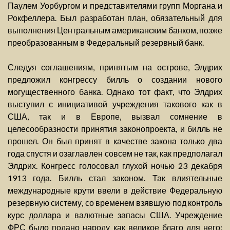
Паулем Уорбургом и представителями групп Моргана и
Рокфеллера. Был разработан план, обязательный для
выполнения Центральным американским банком, позже
преобразованным в Федеральный резервный банк.
Следуя соглашениям, принятым на острове, Элдрих
предложил конгрессу билль о создании нового
могущественного банка. Однако тот факт, что Элдрих
выступил с инициативой учреждения такового как в
США, так и в Европе, вызвал сомнение в
целесообразности принятия законопроекта, и билль не
прошел. Он был принят в качестве закона только два
года спустя и озаглавлен совсем не так, как предполагал
Элдрих. Конгресс голосовал глухой ночью 23 декабря
1913 года. Билль стал законом. Так влиятельные
международные крути ввели в действие Федеральную
резервную систему, со временем взявшую под контроль
курс доллара и валютные запасы США. Учреждение
ФРС было подано народу как великое благо для него: