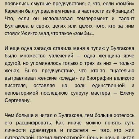
появились смутные предчувствия: а что, если «зомби»
Карелин был управляем извне, в частности из Франции?
Что, если он использовал темперамент и талант
Булгакова в своих целях или целях того, кто за ним
стоял? Уж я-то знал, что такое «зомби»...
И еще одна загадка ставила меня в тупик: у Булгакова
было множество увлечений — одна женщина ярче
другой, но упоминалось только о трех из них — только
женах. Было предчувствие, что кто-то тщательно
вытравливал женские «следы» из биографии великого
писателя, оставляя на роль единственной и
неповторимой последнюю супругу мастера — Елену
Сергеевну.
Чем больше я читал о Булгакове, тем больше хотелось
его расшифровать. Как иначе можно понять суть
личности драматурга и писателя — того, кто жил
литературой, грезил литературой? День и ночь я читал