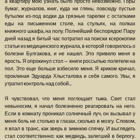
а квартиру мою узнать было просто невозможно. Горы
бумаг, журналов, книг, куда ни глянь; повсюду пустые
бутылки из-под водки да грязные тарелки с остатками
еды на письменном столе, на стульях, на полках
книжного шкафа, на полу. Полнейший беспорядок! Пару
дней назад я битый час потратил на поиски ксерокопии
статьи из медицинского журнала, в которой говорилось о
болезни Булгакова, и не нашел. Это привело меня в
ярость. Я опрокинул стол — книги россыпью полетели на
пол. Это еще больше взбесило меня. Я криком кричал,
проклиная Эдуарда Хлысталова и себя самого. Увы, я
утратил контроль над собой...
Я чувствовал, что меня поглощает тьма. Свет стал
невыносим, я начал болезненно реагировать на него.
Если в комнату проникал солнечный луч, он вызывал у
меня боль не столько в глазах, сколько в мозгу. Словом,
я впал в транс, как зверь в зимнюю спячку. И выглядеть
стал соответственно: как медведь, залегший в берлогу.