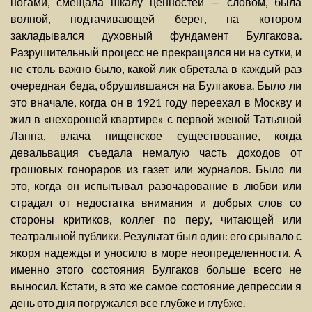
ногами, смещала шкалу ценностей — словом, была
волной, подтачивающей берег, на котором
закладывался духовный фундамент Булгакова.
Разрушительный процесс не прекращался ни на сутки, и
не столь важно было, какой лик обретала в каждый раз
очередная беда, обрушившаяся на Булгакова. Было ли
это вначале, когда он в 1921 году переехал в Москву и
жил в «нехорошей квартире» с первой женой Татьяной
Лаппа, влача нищенское существование, когда
девальвация съедала немалую часть доходов от
грошовых гонораров из газет или журналов. Было ли
это, когда он испытывал разочарование в любви или
страдал от недостатка внимания и добрых слов со
стороны критиков, коллег по перу, читающей или
театральной публики. Результат был один: его срывало с
якоря надежды и уносило в море неопределенности. А
именно этого состояния Булгаков больше всего не
выносил. Кстати, в это же самое состояние депрессии я
день ото дня погружался все глубже и глубже.