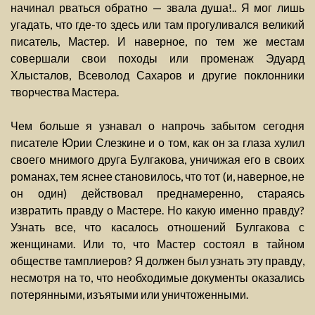
начинал рваться обратно — звала душа!.. Я мог лишь
угадать, что где-то здесь или там прогуливался великий
писатель, Мастер. И наверное, по тем же местам
совершали свои походы или променаж Эдуард
Хлысталов, Всеволод Сахаров и другие поклонники
творчества Мастера.
Чем больше я узнавал о напрочь забытом сегодня
писателе Юрии Слезкине и о том, как он за глаза хулил
своего мнимого друга Булгакова, уничижая его в своих
романах, тем яснее становилось, что тот (и, наверное, не
он один) действовал преднамеренно, стараясь
извратить правду о Мастере. Но какую именно правду?
Узнать все, что касалось отношений Булгакова с
женщинами. Или то, что Мастер состоял в тайном
обществе тамплиеров? Я должен был узнать эту правду,
несмотря на то, что необходимые документы оказались
потерянными, изъятыми или уничтоженными.