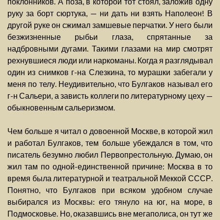
поклонников. А поза, в которой тот стоял, заложив одну
руку за борт сюртука, — ни дать ни взять Наполеон! В
другой руке он сжимал замшевые перчатки. У него были
безжизненные рыбьи глаза, спрятанные за
надбровными дугами. Такими глазами на мир смотрят
рехнувшиеся люди или наркоманы. Когда я разглядывал
один из снимков г-на Слезкина, то мурашки забегали у
меня по телу. Неудивительно, что Булгаков называл его
г-н Сальери, а зависть коллеги по литературному цеху —
обыкновенным сальеризмом.
Чем больше я читал о довоенной Москве, в которой жил
и работал Булгаков, тем больше убеждался в том, что
писатель безумно любил Первопрестольную. Думаю, он
жил там по одной-единственной причине: Москва в то
время была литературной и театральной Меккой СССР.
Понятно, что Булгаков при всяком удобном случае
выбирался из Москвы: его тянуло на юг, на море, в
Подмосковье. Но, оказавшись вне мегаполиса, он тут же