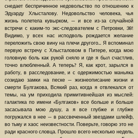
снедает беспричинное недовольство по отношению к
Эдуарду Хлысталову. Недовольство человека, чья
жизнь полетела кувырком, — и все из-за случайной
встречи с каким-то экс-следователем с Петровки, 38!
Видимо, у всех нас исподволь рождается желание
переложить свою вину на плечи другого... Я вспоминал
первую встречу с Хлысталовом в Питере, когда мою
головную боль как рукой сняло и где я был счастлив,
точно влюбленный. А теперь? Я, как крот, зарылся в
работу, в расследование, и с одержимостью маньяка
созидаю замки на песке — жизнеописание жизни и
смерти Булгакова, Всякий раз, когда я отвлекался от
темы, на ум приходила примитивнейшая из мыслей:
галактика по имени «Булгаков» все больше и больше
засасывала мою душу, а я все глубже и глубже
погружался в нее — в рассвеченный звездами шлейф,
во тьму и хаос неизвестности. Поверьте, говорю это не
ради красного словца. Прошло всего несколько недель,