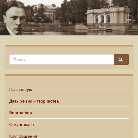
Михаил Булгаков
На главную
Даты жизни и творчества
Биография
О Булгакове
Круг общения