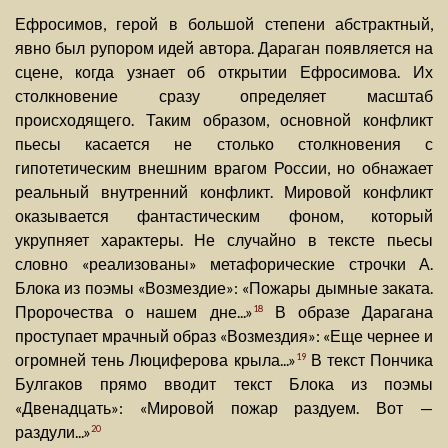
Ефросимов, герой в большой степени абстрактный,
явно был рупором идей автора. Дараган появляется на
сцене, когда узнает об открытии Ефросимова. Их
столкновение сразу определяет масштаб
происходящего. Таким образом, основной конфликт
пьесы касается не столько столкновения с
гипотетическим внешним врагом России, но обнажает
реальный внутренний конфликт. Мировой конфликт
оказывается фантастическим фоном, который
укрупняет характеры. Не случайно в тексте пьесы
словно «реализованы» метафорические строчки А.
Блока из поэмы «Возмездие»: «Пожары дымные заката.
Пророчества о нашем дне...»
В образе Дарагана
18
проступает мрачный образ «Возмездия»: «Еще чернее и
огромней тень Люциферова крыла...»
В текст Пончика
19
Булгаков прямо вводит текст Блока из поэмы
«Двенадцать»: «Мировой пожар раздуем. Вот —
раздули...»
20