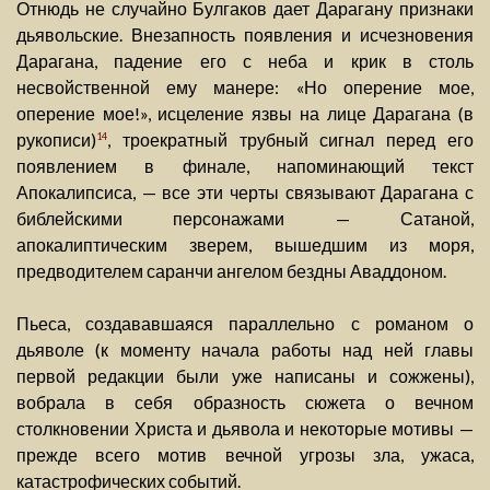
Отнюдь не случайно Булгаков дает Дарагану признаки
дьявольские. Внезапность появления и исчезновения
Дарагана, падение его с неба и крик в столь
несвойственной ему манере: «Но оперение мое,
оперение мое!», исцеление язвы на лице Дарагана (в
рукописи)
, троекратный трубный сигнал перед его
14
появлением в финале, напоминающий текст
Апокалипсиса, — все эти черты связывают Дарагана с
библейскими персонажами — Сатаной,
апокалиптическим зверем, вышедшим из моря,
предводителем саранчи ангелом бездны Аваддоном.
Пьеса, создававшаяся параллельно с романом о
дьяволе (к моменту начала работы над ней главы
первой редакции были уже написаны и сожжены),
вобрала в себя образность сюжета о вечном
столкновении Христа и дьявола и некоторые мотивы —
прежде всего мотив вечной угрозы зла, ужаса,
катастрофических событий.