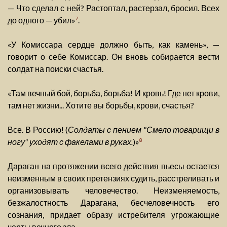
— Что сделал с ней? Растоптал, растерзал, бросил. Всех
до одного — убил»
.
7
«У Комиссара сердце должно быть, как камень», —
говорит о себе Комиссар. Он вновь собирается вести
солдат на поиски счастья.
«Там вечный бой, борьба, борьба! И кровь! Где нет крови,
там нет жизни... Хотите вы борьбы, крови, счастья?
Все. В Россию! (
Солдаты с пением "Смело товарищи в
ногу" уходят с факелами в руках.
)»
8
Дараган на протяжении всего действия пьесы остается
неизменным в своих претензиях судить, расстреливать и
организовывать человечество. Неизменяемость,
безжалостность Дарагана, бесчеловечность его
сознания, придает образу истребителя угрожающие
черты вечного зла.