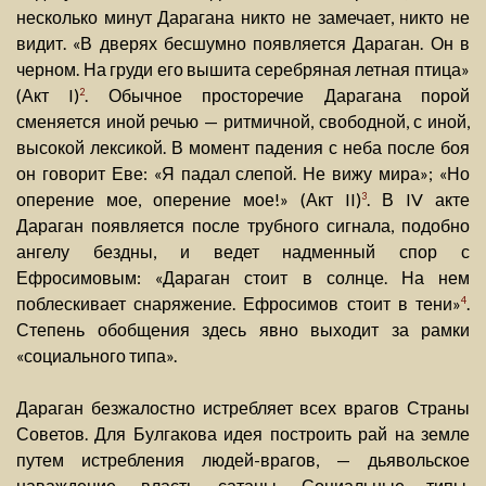
несколько минут Дарагана никто не замечает, никто не
видит. «В дверях бесшумно появляется Дараган. Он в
черном. На груди его вышита серебряная летная птица»
(Акт I)
. Обычное просторечие Дарагана порой
2
сменяется иной речью — ритмичной, свободной, с иной,
высокой лексикой. В момент падения с неба после боя
он говорит Еве: «Я падал слепой. Не вижу мира»; «Но
оперение мое, оперение мое!» (Акт II)
. В IV акте
3
Дараган появляется после трубного сигнала, подобно
ангелу бездны, и ведет надменный спор с
Ефросимовым: «Дараган стоит в солнце. На нем
поблескивает снаряжение. Ефросимов стоит в тени»
.
4
Степень обобщения здесь явно выходит за рамки
«социального типа».
Дараган безжалостно истребляет всех врагов Страны
Советов. Для Булгакова идея построить рай на земле
путем истребления людей-врагов, — дьявольское
наваждение, власть сатаны. Социальные типы,