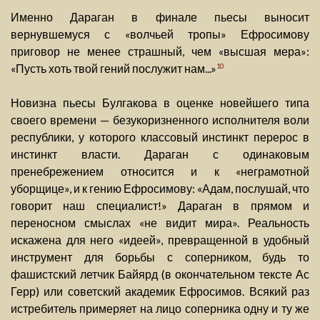
Именно Дараган в финале пьесы выносит
вернувшемуся с «волчьей тропы» Ефросимову
приговор не менее страшный, чем «высшая мера»:
«Пусть хоть твой гений послужит нам...»
10
Новизна пьесы Булгакова в оценке новейшего типа
своего времени — безукоризненного исполнителя воли
республики, у которого классовый инстинкт перерос в
инстинкт власти. Дараган с одинаковым
пренебрежением относится и к «неграмотной
уборщице», и к гению Ефросимову: «Адам, послушай, что
говорит наш специалист!» Дараган в прямом и
переносном смыслах «не видит мира». Реальность
искажена для него «идеей», превращенной в удобный
инструмент для борьбы с соперником, будь то
фашистский летчик Байярд (в окончательном тексте Ас
Герр) или советский академик Ефросимов. Всякий раз
истребитель примеряет на лицо соперника одну и ту же