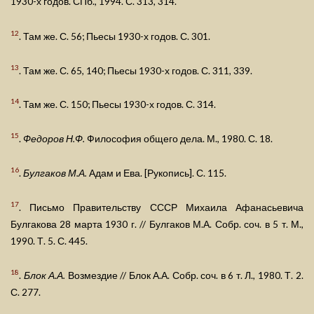
1930-х годов. СПб., 1994. С. 313, 314.
12
. Там же. С. 56; Пьесы 1930-х годов. С. 301.
13
. Там же. С. 65, 140; Пьесы 1930-х годов. С. 311, 339.
14
. Там же. С. 150; Пьесы 1930-х годов. С. 314.
15
.
Федоров Н.Ф.
Философия общего дела. М., 1980. С. 18.
16
.
Булгаков М.А.
Адам и Ева. [Рукопись]. С. 115.
17
. Письмо Правительству СССР Михаила Афанасьевича
Булгакова 28 марта 1930 г. // Булгаков М.А. Собр. соч. в 5 т. М.,
1990. Т. 5. С. 445.
18
.
Блок А.А.
Возмездие // Блок А.А. Собр. соч. в 6 т. Л., 1980. Т. 2.
С. 277.