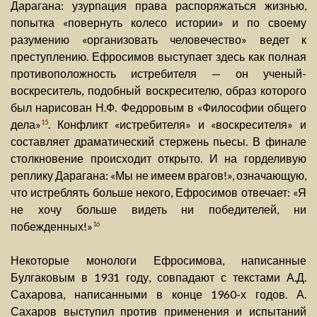
Дарагана: узурпация права распоряжаться жизнью,
попытка «повернуть колесо истории» и по своему
разумению «организовать человечество» ведет к
преступлению. Ефросимов выступает здесь как полная
противоположность истребителя — он ученый-
воскреситель, подобный воскресителю, образ которого
был нарисован Н.Ф. Федоровым в «Философии общего
дела»
. Конфликт «истребителя» и «воскресителя» и
15
составляет драматический стержень пьесы. В финале
столкновение происходит открыто. И на горделивую
реплику Дарагана: «Мы не имеем врагов!», означающую,
что истреблять больше некого, Ефросимов отвечает: «Я
не хочу больше видеть ни победителей, ни
побежденных!»
16
Некоторые монологи Ефросимова, написанные
Булгаковым в 1931 году, совпадают с текстами А.Д.
Сахарова, написанными в конце 1960-х годов. А.
Сахаров выступил против применения и испытаний