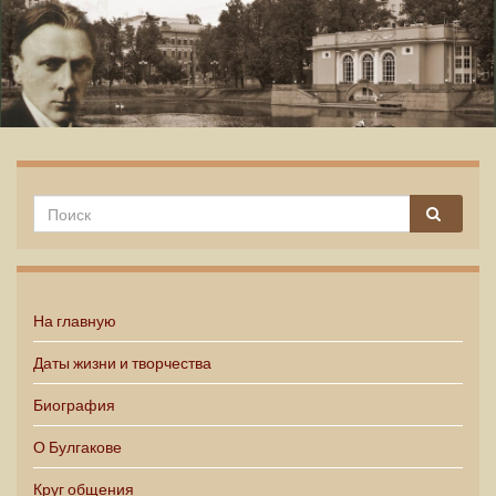
Михаил Булгаков
На главную
Даты жизни и творчества
Биография
О Булгакове
Круг общения