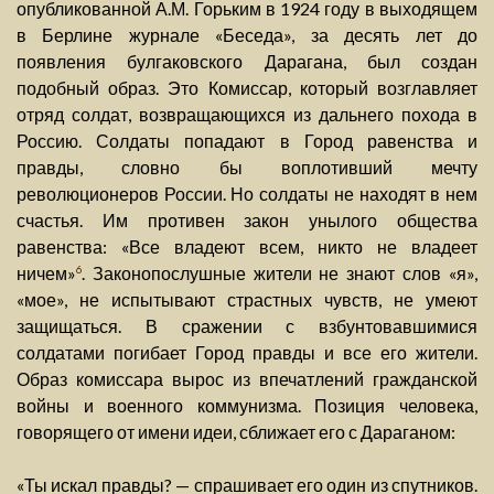
опубликованной А.М. Горьким в 1924 году в выходящем
в Берлине журнале «Беседа», за десять лет до
появления булгаковского Дарагана, был создан
подобный образ. Это Комиссар, который возглавляет
отряд солдат, возвращающихся из дальнего похода в
Россию. Солдаты попадают в Город равенства и
правды, словно бы воплотивший мечту
революционеров России. Но солдаты не находят в нем
счастья. Им противен закон унылого общества
равенства: «Все владеют всем, никто не владеет
ничем»
. Законопослушные жители не знают слов «я»,
6
«мое», не испытывают страстных чувств, не умеют
защищаться. В сражении с взбунтовавшимися
солдатами погибает Город правды и все его жители.
Образ комиссара вырос из впечатлений гражданской
войны и военного коммунизма. Позиция человека,
говорящего от имени идеи, сближает его с Дараганом:
«Ты искал правды? — спрашивает его один из спутников.