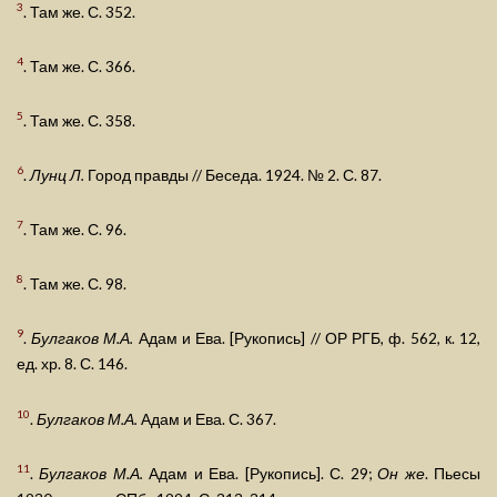
3
. Там же. С. 352.
4
. Там же. С. 366.
5
. Там же. С. 358.
6
.
Лунц Л.
Город правды // Беседа. 1924. № 2. С. 87.
7
. Там же. С. 96.
8
. Там же. С. 98.
9
.
Булгаков М.А.
Адам и Ева. [Рукопись] // ОР РГБ, ф. 562, к. 12,
ед. хр. 8. С. 146.
10
.
Булгаков М.А.
Адам и Ева. С. 367.
11
.
Булгаков М.А.
Адам и Ева. [Рукопись]. С. 29;
Он же
. Пьесы