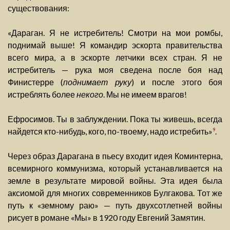
существования:
«Дараган. Я не истребитель! Смотри на мои ромбы,
поднимай выше! Я командир эскорта правительства
всего мира, а в эскорте летчики всех стран. Я не
истребитель — рука моя сведена после боя над
Финистерре (
поднимает руку
) и после этого боя
истреблять более
некого
. Мы не имеем врагов!
Ефросимов. Ты в заблуждении. Пока ты живешь, всегда
найдется кто-нибудь, кого, по-твоему, надо истребить»
.
9
Через образ Дарагана в пьесу входит идея Коминтерна,
всемирного коммунизма, который устанавливается на
земле в результате мировой войны. Эта идея была
аксиомой для многих современников Булгакова. Тот же
путь к «земному раю» — путь двухсотлетней войны
рисует в романе «Мы» в 1920 году Евгений Замятин.