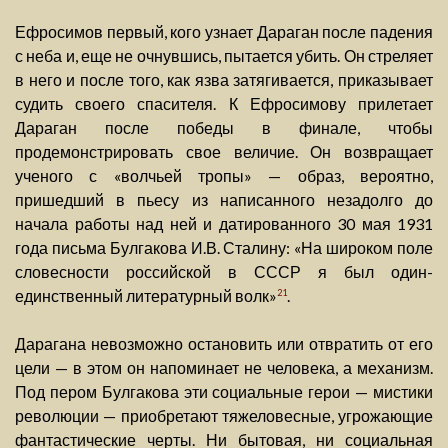
Ефросимов первый, кого узнает Дараган после падения
с неба и, еще не очнувшись, пытается убить. Он стреляет
в него и после того, как язва затягивается, приказывает
судить своего спасителя. К Ефросимову прилетает
Дараган после победы в финале, чтобы
продемонстрировать свое величие. Он возвращает
ученого с «волчьей тропы» — образ, вероятно,
пришедший в пьесу из написанного незадолго до
начала работы над ней и датированного 30 мая 1931
года письма Булгакова И.В. Сталину: «На широком поле
словесности российской в СССР я был один-
единственный литературный волк»
.
21
Дарагана невозможно остановить или отвратить от его
цели — в этом он напоминает не человека, а механизм.
Под пером Булгакова эти социальные герои — мистики
революции — приобретают тяжеловесные, угрожающие
фантастические черты. Ни бытовая, ни социальная