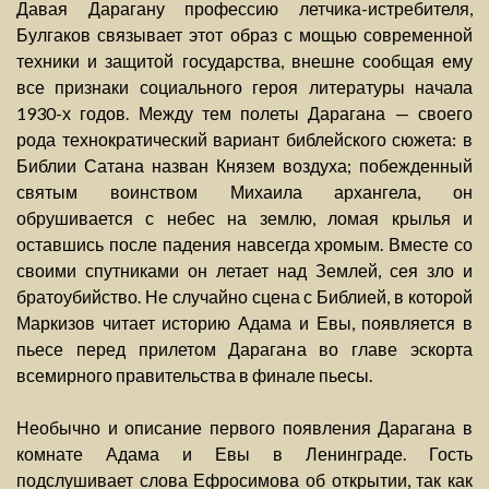
Давая Дарагану профессию летчика-истребителя,
Булгаков связывает этот образ с мощью современной
техники и защитой государства, внешне сообщая ему
все признаки социального героя литературы начала
1930-х годов. Между тем полеты Дарагана — своего
рода технократический вариант библейского сюжета: в
Библии Сатана назван Князем воздуха; побежденный
святым воинством Михаила архангела, он
обрушивается с небес на землю, ломая крылья и
оставшись после падения навсегда хромым. Вместе со
своими спутниками он летает над Землей, сея зло и
братоубийство. Не случайно сцена с Библией, в которой
Маркизов читает историю Адама и Евы, появляется в
пьесе перед прилетом Дарагана во главе эскорта
всемирного правительства в финале пьесы.
Необычно и описание первого появления Дарагана в
комнате Адама и Евы в Ленинграде. Гость
подслушивает слова Ефросимова об открытии, так как