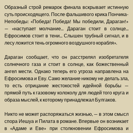
Образный строй ремарок финала вскрывает истинную
суть происходящего. После фальшивого крика Пончика-
Непобеды: «Победа! Победа! Мы победили, Дараган!»
— «наступает молчание... Дараган стоит в солнце...
Ефросимов стоит в тени... Слышен трубный сигнал, и в
лесу ложится тень огромного воздушного корабля».
Дараган сообщает, что он расстрелял изобретателя
солнечного газа и стоит в солнце, как божественный
ангел мести. Однако теперь его угроза направлена на
Ефросимова и Еву. Само желание никому не делать зла,
то есть отрицание жестокостей идейной борьбы —
прямой путь к газовому колоколу для людей того круга и
образа мыслей, к которому принадлежал Булгаков.
Никто не может распоряжаться жизнью, — в этом смысл
спора Иешуа и Пилата в романе. Впервые он возникает
в «Адаме и Еве» при столкновении Ефросимова и