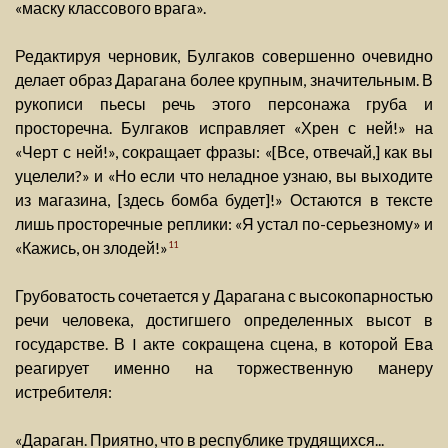
«маску классового врага».
Редактируя черновик, Булгаков совершенно очевидно
делает образ Дарагана более крупным, значительным. В
рукописи пьесы речь этого персонажа груба и
просторечна. Булгаков исправляет «Хрен с ней!» на
«Черт с ней!», сокращает фразы: «[Все, отвечай,] как вы
уцелели?» и «Но если что неладное узнаю, вы выходите
из магазина, [здесь бомба будет]!» Остаются в тексте
лишь просторечные реплики: «Я устал по-серьезному» и
«Кажись, он злодей!»
11
Грубоватость сочетается у Дарагана с высокопарностью
речи человека, достигшего определенных высот в
государстве. В I акте сокращена сцена, в которой Ева
реагирует именно на торжественную манеру
истребителя:
«Дараган. Приятно, что в республике трудящихся...