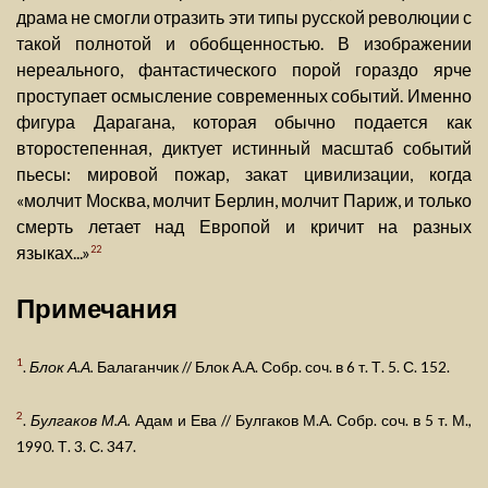
драма не смогли отразить эти типы русской революции с
такой полнотой и обобщенностью. В изображении
нереального, фантастического порой гораздо ярче
проступает осмысление современных событий. Именно
фигура Дарагана, которая обычно подается как
второстепенная, диктует истинный масштаб событий
пьесы: мировой пожар, закат цивилизации, когда
«молчит Москва, молчит Берлин, молчит Париж, и только
смерть летает над Европой и кричит на разных
языках...»
22
Примечания
1
.
Блок А.А.
Балаганчик // Блок А.А. Собр. соч. в 6 т. Т. 5. С. 152.
2
.
Булгаков М.А.
Адам и Ева // Булгаков М.А. Собр. соч. в 5 т. М.,
1990. Т. 3. С. 347.