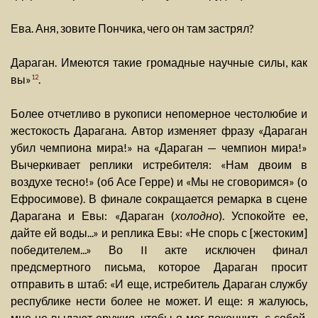
Ева. Аня, зовите Пончика, чего он там застрял?
Дараган. Имеются такие громадные научные силы, как
вы»
.
12
Более отчетливо в рукописи непомерное честолюбие и
жестокость Дарагана. Автор изменяет фразу «Дараган
убил чемпиона мира!» на «Дараган — чемпион мира!»
Вычеркивает реплики истребителя: «Нам двоим в
воздухе тесно!» (об Асе Герре) и «Мы не сговоримся» (о
Ефросимове). В финале сокращается ремарка в сцене
Дарагана и Евы: «Дараган (
холодно
). Успокойте ее,
дайте ей воды...» и реплика Евы: «Не спорь с [жестоким]
победителем...» Во II акте исключен финал
предсмертного письма, которое Дараган просит
отправить в штаб: «И еще, истребитель Дараган службу
республике нести более не может. И еще: я жалуюсь,
мне не выдают оружия, чтобы я мог покончить с собой.