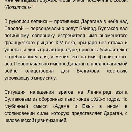
(
Ложится.
)»
13
В рукописи летчика — противника Дарагана в небе над
Европой — первоначально зовут Байярд. Булгаков дал
погибшему сопернику истребителя имя знаменитого
французского рыцаря XIV века, «рыцаря без страха и
упрека», и лишь при автоцензуре, приспосабливая текст
к требованиям дня, изменил его на имя фашистского
аса. Первоначально именно Дараган в предполагаемой
войне олицетворял для Булгакова жестокую
угрожающую миру силу.
Ситуация нападения врагов на Ленинград взята
Булгаковым из оборонных пьес конца 1920-х годов. Но
глубинный смысл «Адама и Евы» в ином: в
столкновении силы, которую представляет Дараган, с
человеческой цивилизацией.