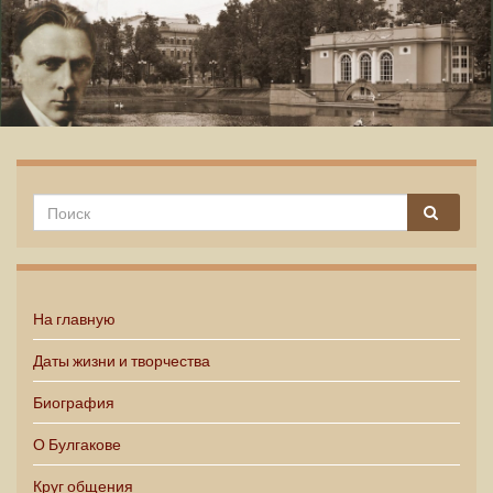
Михаил Булгаков
На главную
Даты жизни и творчества
Биография
О Булгакове
Круг общения