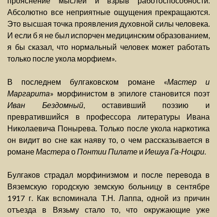
прояснение мыслей и взрыв работоспособности.
Абсолютно все неприятные ощущения прекращаются.
Это высшая точка проявления духовной силы человека.
И если б я не был испорчен медицинским образованием,
я бы сказал, что нормальный человек может работать
только после укола морфием».
В последнем булгаковском романе «
Мастер и
Маргарита
» морфинистом в эпилоге становится поэт
Иван Бездомный
, оставивший поэзию и
превратившийся в профессора литературы Ивана
Николаевича Понырева. Только после укола наркотика
он видит во сне как наяву то, о чем рассказывается в
романе
Мастера
о
Понтии Пилате
и
Иешуа Га-Ноцри
.
Булгаков страдал морфинизмом и после перевода в
Вяземскую городскую земскую больницу в сентябре
1917 г. Как вспоминала Т.Н. Лаппа, одной из причин
отъезда в Вязьму стало то, что окружающие уже