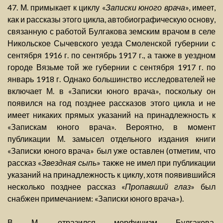
47. М. примыкает к циклу «
Записки юного врача
», имеет,
как и рассказы этого цикла, автобиографическую основу,
связанную с работой Булгакова земским врачом в селе
Никольское Сычевского уезда Смоленской губернии с
сентября 1916 г. по сентябрь 1917 г., а также в уездном
городе Вязьме той же губернии с сентября 1917 г. по
январь 1918 г. Однако большинство исследователей не
включает М. в «Записки юного врача», поскольку он
появился на год позднее рассказов этого цикла и не
имеет никаких прямых указаний на принадлежность к
«Запискам юного врача». Вероятно, в момент
публикации М. замысел отдельного издания книги
«Записки юного врача» был уже оставлен (отметим, что
рассказ «
Звездная сыпь
» также не имел при публикации
указаний на принадлежность к циклу, хотя появившийся
несколько позднее рассказ «
Пропавший глаз
» был
снабжен примечанием: «Записки юного врача»).
В М. отразился морфинизм Булгакова,