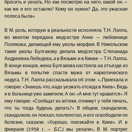
бросить и уехать. Но как посмотрю на него, какой он —
как же я его оставлю? Кому он нужен? Да, это ужасная
полоса была».
В М. роль, которую в реальности исполняла Т.Н. Лаппа,
во многом передана медсестре Анне — любовнице
Полякова, делающей ему уколы морфия. В Никольском
такие уколы Булгакову делала медсестра Степанида
Андреевна Лебедева, а в Вязьме и в Киеве — Т.Н. Лаппа.
В конце концов, жена Булгакова настояла на отъезде из
Вязьмы в попытке спасти мужа от наркотического
недуга. Т.Н. Лаппа рассказывала об этом: «...Приехала и
говорю: «Знаешь что, надо уезжать отсюда в Киев». Ведь
и в больнице уже заметили. А он: «А мне тут нравится». Я
ему говорю: «Сообщат из аптеки, отнимут у тебя печать,
что ты тогда будешь делать?» В общем, скандалили,
скандалили, он поехал, похлопотал, и его освободили по
болезни, сказали: «Хорошо, поезжайте в Киев». И в
феврале (1918 г. —
Б.С.
) мы уехали». В М. портрет