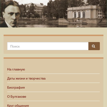
Михаил Булгаков
На главную
Даты жизни и творчества
Биография
О Булгакове
Круг общения