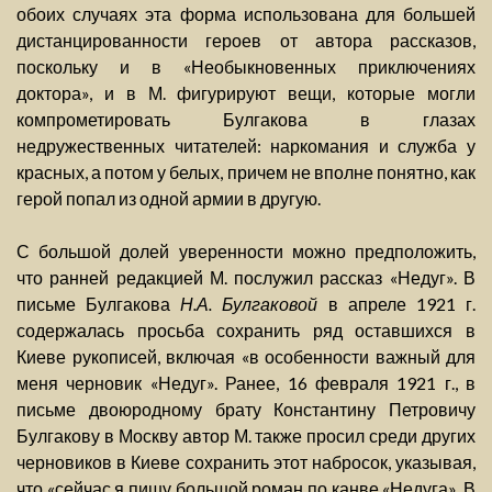
обоих случаях эта форма использована для большей
дистанцированности героев от автора рассказов,
поскольку и в «Необыкновенных приключениях
доктора», и в М. фигурируют вещи, которые могли
компрометировать Булгакова в глазах
недружественных читателей: наркомания и служба у
красных, а потом у белых, причем не вполне понятно, как
герой попал из одной армии в другую.
С большой долей уверенности можно предположить,
что ранней редакцией М. послужил рассказ «Недуг». В
письме Булгакова
Н.А. Булгаковой
в апреле 1921 г.
содержалась просьба сохранить ряд оставшихся в
Киеве рукописей, включая «в особенности важный для
меня черновик «Недуг». Ранее, 16 февраля 1921 г., в
письме двоюродному брату Константину Петровичу
Булгакову в Москву автор М. также просил среди других
черновиков в Киеве сохранить этот набросок, указывая,
что «сейчас я пишу большой роман по канве «Недуга». В