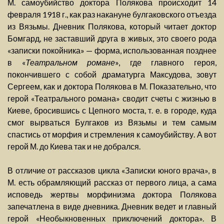
М. самоубийство доктора Полякова происходит 14
февраля 1918 г., как раз накануне булгаковского отъезда
из Вязьмы. Дневник Полякова, который читает доктор
Бомгард, не заставший друга в живых, это своего рода
«записки покойника» — форма, использованная позднее
в «
Театральном романе
», где главного героя,
покончившего с собой драматурга Максудова, зовут
Сергеем, как и доктора Полякова в М. Показательно, что
герой «Театрального романа» сводит счеты с жизнью в
Киеве, бросившись с Цепного моста, т. е. в городе, куда
смог вырваться Булгаков из Вязьмы и тем самым
спастись от морфия и стремления к самоубийству. А вот
герой М. до Киева так и не добрался.
В отличие от рассказов цикла «Записки юного врача», в
М. есть обрамляющий рассказ от первого лица, а сама
исповедь жертвы морфинизма доктора Полякова
запечатлена в виде дневника. Дневник ведет и главный
герой «Необыкновенных приключений доктора». В