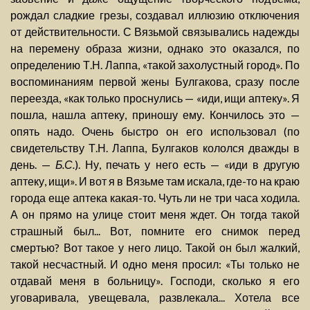
рождал сладкие грезы, создавал иллюзию отключения
от действительности. С Вязьмой связывались надежды
на перемену образа жизни, однако это оказался, по
определению Т.Н. Лаппа, «такой захолустный город». По
воспоминаниям первой жены Булгакова, сразу после
переезда, «как только проснулись — «иди, ищи аптеку». Я
пошла, нашла аптеку, приношу ему. Кончилось это —
опять надо. Очень быстро он его использовал (по
свидетельству Т.Н. Лаппа, Булгаков кололся дважды в
день. —
Б.С.
). Ну, печать у него есть — «иди в другую
аптеку, ищи». И вот я в Вязьме там искала, где-то на краю
города еще аптека какая-то. Чуть ли не три часа ходила.
А он прямо на улице стоит меня ждет. Он тогда такой
страшный был... Вот, помните его снимок перед
смертью? Вот такое у него лицо. Такой он был жалкий,
такой несчастный. И одно меня просил: «Ты только не
отдавай меня в больницу». Господи, сколько я его
уговаривала, увещевала, развлекала... Хотела все