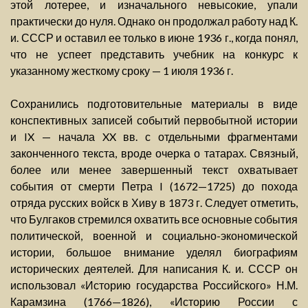
этой лотерее, и изначального невысокие, упали
практически до нуля. Однако он продолжал работу над К.
и. СССР и оставил ее только в июне 1936 г., когда понял,
что не успеет представить учебник на конкурс к
указанному жесткому сроку — 1 июля 1936 г.
Сохранились подготовительные материалы в виде
конспективных записей событий первобытной истории
и IX — начала XX вв. с отдельными фрагментами
законченного текста, вроде очерка о татарах. Связный,
более или менее завершенный текст охватывает
события от смерти Петра I (1672—1725) до похода
отряда русских войск в Хиву в 1873 г. Следует отметить,
что Булгаков стремился охватить все основные события
политической, военной и социально-экономической
истории, большое внимание уделял биографиям
исторических деятелей. Для написания К. и. СССР он
использовал «Историю государства Российского» Н.М.
Карамзина (1766—1826), «Историю России с