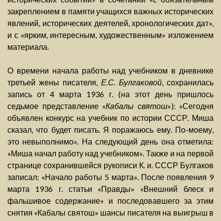
закреплением в памяти учащихся важных исторических
явлений, исторических деятелей, хронологических дат»,
и с «ярким, интересным, художественным» изложением
материала.
О времени начала работы над учебником в дневнике
третьей жены писателя,
Е.С. Булгаковой
, сохранилась
запись от 4 марта 1936 г. (на этот день пришлось
седьмое представление «
Кабалы святош
»): «Сегодня
объявлен конкурс на учебник по истории СССР. Миша
сказал, что будет писать. Я поражаюсь ему. По-моему,
это невыполнимо». На следующий день она отметила:
«Миша начал работу над учебником». Также и на первой
странице сохранившейся рукописи К. и. СССР Булгаков
записал: «Начало работы 5 марта». После появления 9
марта 1936 г. статьи «Правды» «Внешний блеск и
фальшивое содержание» и последовавшего за этим
снятия «Кабалы святош» шансы писателя на выигрыш в