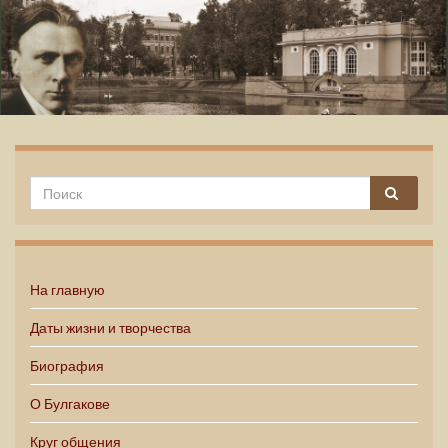
Михаил Булгаков
На главную
Даты жизни и творчества
Биография
О Булгакове
Круг общения