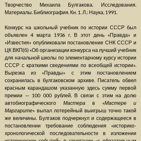
Творчество Михаила Булгакова. Исследования.
Материалы. Библиография. Кн. 1. Л.: Наука, 1991.
Конкурс на школьный учебник по истории СССР был
объявлен 4 марта 1936 г. В этот день «Правда» и
«Известия» опубликовали постановление СНК СССР и
ЦК ВКП(б) «Об организации конкурса на лучший учебник
для начальной школы по элементарному курсу истории
СССР с краткими сведениями по всеобщей истории».
Вырезка из «Правды» с этим постановлением
сохранилась в булгаковском архиве. Писатель обвел
красным карандашом указанную здесь сумму первой
премии — 100 000 рублей. В связи с этим на долю
автобиографического
Мастера
в «
Мастере и
Маргарите
» выпал лотерейный выигрыш точно такой
же величины. Булгаков подчеркнул и содержащееся в
постановлении требование соблюдения «историко-
хронологической последовательности в изложении
исторических событий» в сочетании «с обязательным